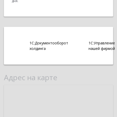
дня.
1С:Документооборот
1С:Управление
холдинга
нашей фирмой
Адрес на карте