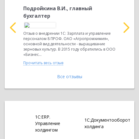
ый
Подройкина В.И., главный
Магоме
бухгалтер
Магоме
равцовой
Отзыв о внедрении 1С: Зарплата и управление
Основной 
ие 8
персоналом 8 ПРОФ. ОАО «Агропромхимия»,
выращиван
 расчета
основной вид деятельности - выращивание
Среднеспи
ыполнена
зерновых культур. В 2015 году обратились в ООО
Ранее учет
«Бизнес...
организаци
Прочитать весь отзыв
Прочитать 
Все отзывы
1С:ERP.
1С:Документооборот
Управление
холдинга
холдингом