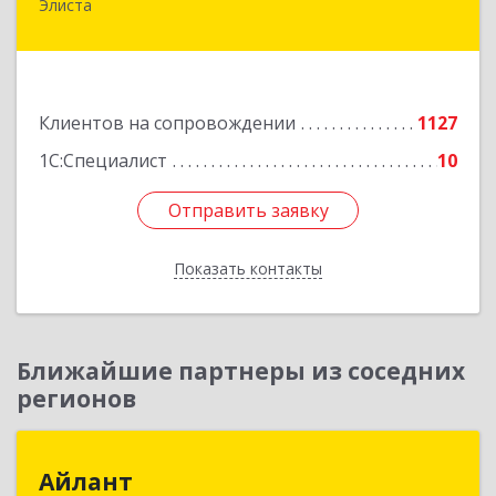
Элиста
358009, Калмыкия Респ, Элиста г, А.С.Пушкина
ул, дом № 20, оф.407
Подробнее
Клиентов на сопровождении
1127
1С:Специалист
10
Отправить заявку
Отправить заявку
Показать контакты
Назад
Ближайшие партнеры из соседних
регионов
Айлант
Айлант