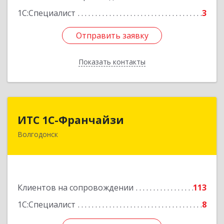
1С:Специалист
3
Отправить заявку
Отправить заявку
Показать контакты
Назад
ИТС 1С-Франчайзи
ИТС 1С-Франчайзи
Волгодонск
347380, Ростовская обл, Волгодонск г, Гагарина
ул, 22в помещение № III
Подробнее
Клиентов на сопровождении
113
1С:Специалист
8