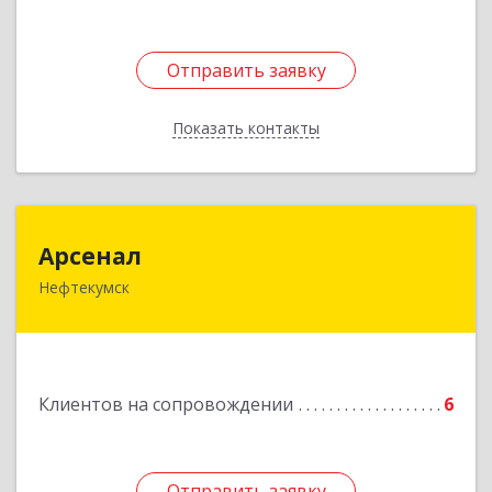
Отправить заявку
Отправить заявку
Показать контакты
Назад
Арсенал
Арсенал
Нефтекумск
Ставропольский край, Нефтекумск г,
Дзержинского ул, дом № 11А
Подробнее
Клиентов на сопровождении
6
Отправить заявку
Отправить заявку