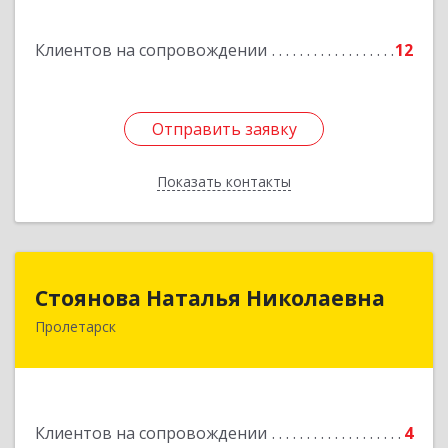
Ахтубинск г, Ст.Лаврентьева ул, дом № 2, кв.48
Клиентов на сопровождении
12
Подробнее
Отправить заявку
Отправить заявку
Показать контакты
Назад
Стоянова Наталья Николаевна
Стоянова Наталья Николаевна
Пролетарск
Подробнее
Клиентов на сопровождении
4