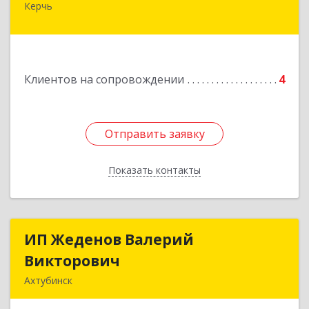
Керчь
Республика Калмыкия, г. Элиста, ул. Губаревича,
5, офис 304
Подробнее
Клиентов на сопровождении
4
Отправить заявку
Отправить заявку
Показать контакты
Назад
ИП Жеденов Валерий
ИП Жеденов Валерий
Викторович
Викторович
Ахтубинск
416500, Астраханская обл, Ахтубинский р-н,