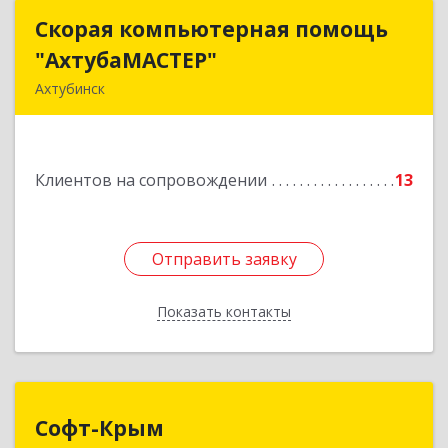
Скорая компьютерная помощь
Скорая компьютерная помощь
"АхтубаМАСТЕР"
"АхтубаМАСТЕР"
Ахтубинск
416506, Астраханская обл, Ахтубинский р-н,
Ахтубинск г, Буденного ул, дом № 7, кв.30
Клиентов на сопровождении
13
Подробнее
Отправить заявку
Отправить заявку
Показать контакты
Назад
Софт-Крым
Софт-Крым