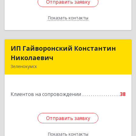
Отправить заявку
Отправить заявку
Показать контакты
Назад
ИП Гайворонский Константин
ИП Гайворонский Константин
Николаевич
Николаевич
Зеленокумск
357910, Ставропольский край, Советский р-н,
Зеленокумск г, Ленина пл, дом № 6, оф.4
Клиентов на сопровождении
38
Подробнее
Отправить заявку
Отправить заявку
Показать контакты
Назад