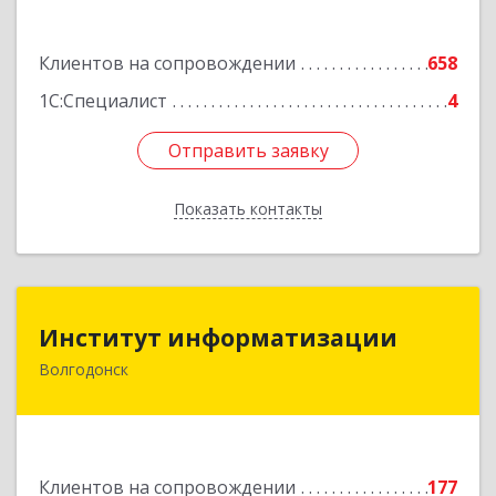
Подробнее
Клиентов на сопровождении
658
1С:Специалист
4
Отправить заявку
Отправить заявку
Показать контакты
Назад
Институт информатизации
Институт информатизации
Волгодонск
347383, Ростовская обл, Волгодонск г, Маршала
Кошевого ул, дом № 44, корпус II, оф.6
Подробнее
Клиентов на сопровождении
177