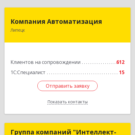
Компания Автоматизация
Компания Автоматизация
Липецк
398001, Липецкая обл, Липецк г, Победы пл,
дом № 8
Подробнее
Клиентов на сопровождении
612
1С:Специалист
15
Отправить заявку
Отправить заявку
Показать контакты
Назад
Группа компаний "Интеллект-
Группа компаний "Интеллект-