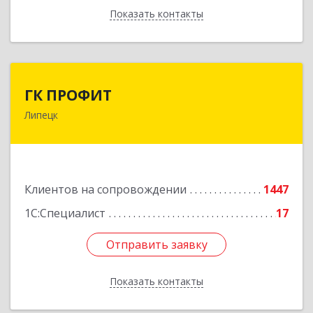
Показать контакты
Назад
ГК ПРОФИТ
ГК ПРОФИТ
Липецк
398001, Липецкая обл, Липецк г, Советская ул,
дом № 66Б, пом.8
Подробнее
Клиентов на сопровождении
1447
1С:Специалист
17
Отправить заявку
Отправить заявку
Показать контакты
Назад