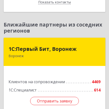
Показать контакты
Назад
Ближайшие партнеры из соседних
регионов
1С:Первый Бит, Воронеж
1С:Первый Бит, Воронеж
Воронеж
394006, Воронежская обл, Воронеж г, 20-летия
Октября ул, дом № 119, оф.711
Подробнее
Клиентов на сопровождении
4469
1С:Специалист
614
Отправить заявку
Отправить заявку