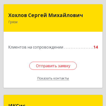
Хохлов Сергей Михайлович
Хохлов Сергей Михайлович
Грязи
399059, Россия, Липецкая обл., г.Грязи,
ул.Рублева, д.31
Подробнее
Клиентов на сопровождении
14
Отправить заявку
Отправить заявку
Показать контакты
Назад
ИКСис
ИКСис