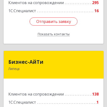
Клиентов на сопровождении
295
1С:Специалист
16
Отправить заявку
Отправить заявку
Показать контакты
Назад
Бизнес-АйТи
Бизнес-АйТи
Липецк
398008, Липецкая обл, Липецк г, 50 лет НЛМК
ул, дом № 11, пом.18
Подробнее
Клиентов на сопровождении
138
1С:Специалист
1