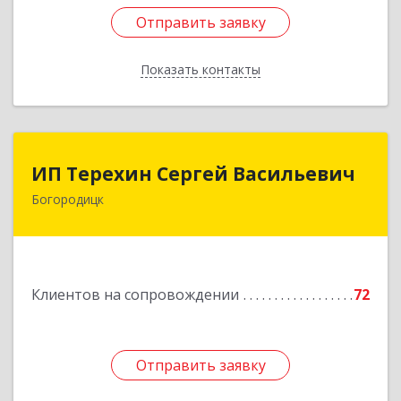
Отправить заявку
Отправить заявку
Показать контакты
Назад
ИП Терехин Сергей Васильевич
ИП Терехин Сергей Васильевич
Богородицк
301831, Тульская обл, Богородицкий р-н,
Богородицк г, Полевая ул, дом № 32, кв.92
Подробнее
Клиентов на сопровождении
72
Отправить заявку
Отправить заявку