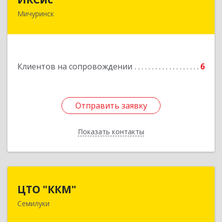
Мичуринск
393761, Тамбовская обл, Мичуринск г,
Набережная ул, дом № 275
Подробнее
Клиентов на сопровождении
6
Отправить заявку
Отправить заявку
Показать контакты
Назад
ЦТО "ККМ"
ЦТО "ККМ"
Семилуки
Подробнее