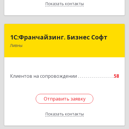
Показать контакты
Назад
1C:Франчайзинг. Бизнес Софт
1C:Франчайзинг. Бизнес Софт
Ливны
303851, Орловская обл, Ливны г, Гайдара ул,
дом № 2, кв.124
Подробнее
Клиентов на сопровождении
58
Отправить заявку
Отправить заявку
Показать контакты
Назад