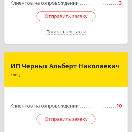
Клиентов на сопровождении
3
Отправить заявку
Отправить заявку
Показать контакты
Назад
ИП Черных Альберт Николаевич
ИП Черных Альберт Николаевич
Елец
399771, Липецкая обл, Елец г, Н.Гусевой ул, 56А
Подробнее
Клиентов на сопровождении
10
Отправить заявку
Отправить заявку