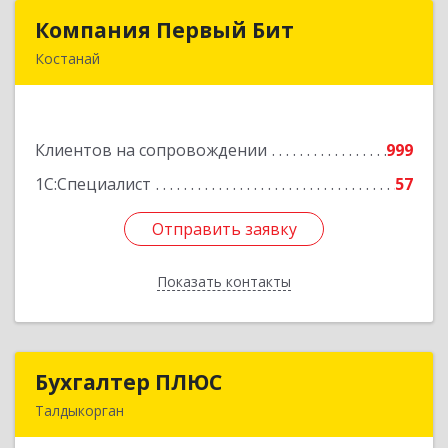
Компания Первый Бит
Компания Первый Бит
Костанай
Республика Казахстан, г. Костанай, Аль-Фараби,
111/а, БЦ Парус, к. 302
Клиентов на сопровождении
999
Подробнее
1С:Специалист
57
Отправить заявку
Отправить заявку
Показать контакты
Назад
Бухгалтер ПЛЮС
Бухгалтер ПЛЮС
Талдыкорган
Казахстан, 040000, г.Талдыкорган, ул.