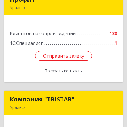
Уральск
090000 ЗКО М.Маметовой, д.50/1, кв.29
Подробнее
Клиентов на сопровождении
130
1С:Специалист
1
Отправить заявку
Отправить заявку
Показать контакты
Назад
Компания "TRISTAR"
Компания "TRISTAR"
Уральск
Казахстан, Уральск, пр.Н.Назарбаева, 215-418
Подробнее