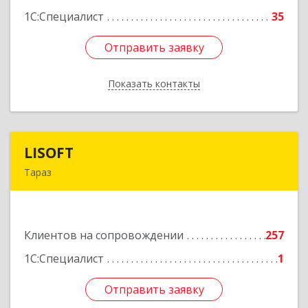
1С:Специалист
35
Отправить заявку
Отправить заявку
Показать контакты
Назад
LISOFT
LISOFT
Тараз
080002, Казахстан, Тараз, Казыбек Би, дом №
138, корпус 7
Клиентов на сопровождении
257
Подробнее
1С:Специалист
1
Отправить заявку
Отправить заявку