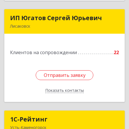
ИП Югатов Сергей Юрьевич
ИП Югатов Сергей Юрьевич
Лисаковск
КАЗАХСТАН, 111200, Костанайская обл.,
г.Лисаковск, мкр.6, д.23, кв.10
Клиентов на сопровождении
22
Подробнее
Отправить заявку
Отправить заявку
Показать контакты
Назад
1С-Рейтинг
1С-Рейтинг
Усть-Каменогорск