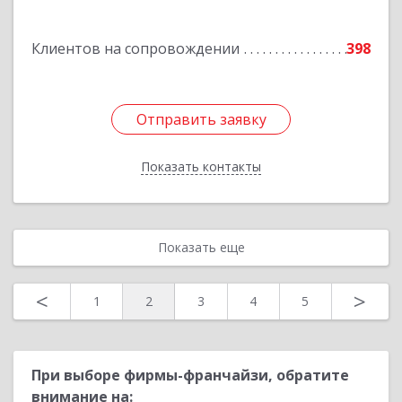
Толебаева 72, офис 121
Клиентов на сопровождении
398
Подробнее
Отправить заявку
Отправить заявку
Показать контакты
Назад
Показать еще
<
>
1
2
3
4
5
При выборе фирмы-франчайзи, обратите
внимание на: