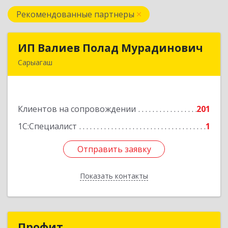
Рекомендованные партнеры
ИП Валиев Полад Мурадинович
ИП Валиев Полад Мурадинович
Сарыагаш
160900, Республика Казахстан, Туркестанская
область, Сарыагашский район, г. Сарыагаш, ул.
Исмайлова, дом № 37 В
Клиентов на сопровождении
201
Подробнее
1С:Специалист
1
Отправить заявку
Отправить заявку
Показать контакты
Назад
Профит
Профит