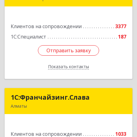
492024, Усть-Каменогорск, ул.Ушанова, 27
Подробнее
Клиентов на сопровождении
3377
1С:Специалист
187
Отправить заявку
Отправить заявку
Показать контакты
Назад
1С:Франчайзинг.Слава
1С:Франчайзинг.Слава
Алматы
Казахстан, Алматы, 050022, Кашгарская 58-2
Подробнее
Клиентов на сопровождении
1033