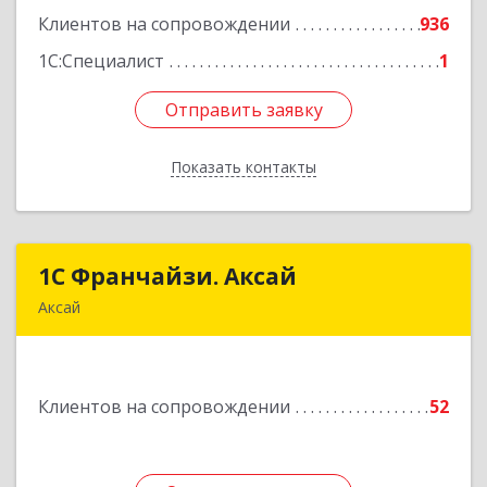
Клиентов на сопровождении
936
1С:Специалист
1
Отправить заявку
Отправить заявку
Показать контакты
Назад
1С Франчайзи. Аксай
1С Франчайзи. Аксай
Аксай
090302, Казахстан, ЗКО, г.Аксай,
ул.Железнодорожная 174/1
Клиентов на сопровождении
52
Подробнее