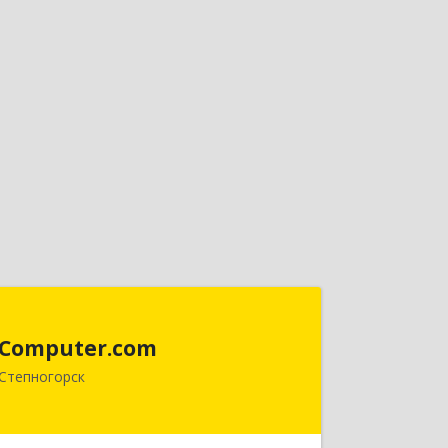
Computer.com
Computer.com
021500, Республика Казахстан,
Степногорск
Акмолинская, Степногорск, 3, дом №
41