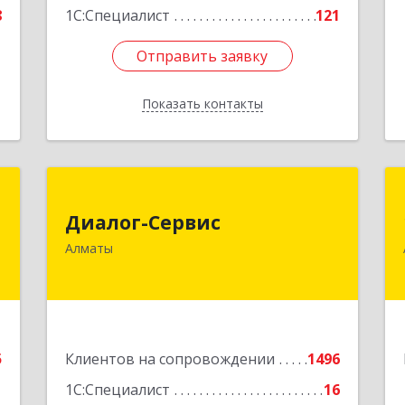
8
1С:Специалист
121
Отправить заявку
Отправить заявку
Показать контакты
Назад
г
Диалог-Сервис
Диалог-Сервис
,
050057, Республика Казахстан, г.
Алматы
1
Алматы, ул. Мынбаева, 46/48, н.п.2
е
Подробнее
5
Клиентов на сопровождении
1496
1
1С:Специалист
16