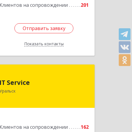
Клиентов на сопровождении
201
Отправить заявку
Отправить заявку
Показать контакты
Назад
IT Service
IT Service
Казахстан , ЗКО , г.Уральск ,
Уральск
ул.Кокчетавский проезд , дом
Подробнее
Клиентов на сопровождении
162