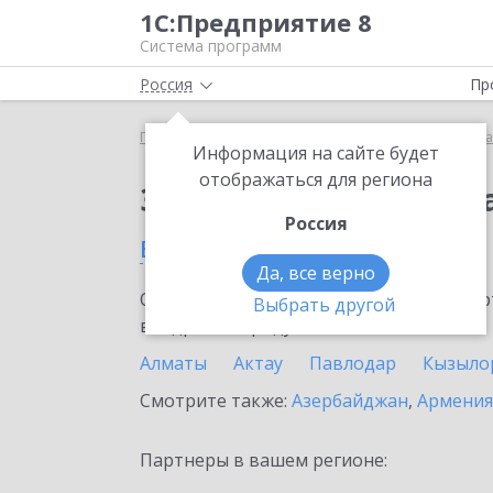
1С:Предприятие 8
Система программ
Россия
Пр
Главная
Сервисы ИТС
Премиальная поддержка
Информация на сайте будет
отображаться для региона
Заказать Премиальн
Россия
в Казахстане
Да, все верно
Ознакомьтесь с информационными карт
Выбрать другой
внедрение продукта.
Алматы
Актау
Павлодар
Кызыло
Смотрите также:
Азербайджан
,
Армения
Партнеры в вашем регионе: