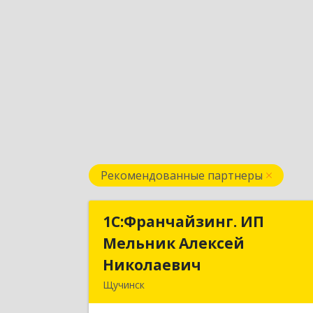
Рекомендованные партнеры
1С:Франчайзинг. ИП
1С:Франчайзинг. И
Мельник Алексей
Мельник Алексе
Николаевич
Николаеви
Щучинск
КАЗАХСТАН, 021700, Акмолинская обл.