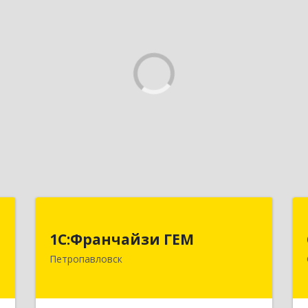
П
1С:Франчайзи ГЕМ
й
1С:Франчайзи ГЕМ
Казахстан, г. Петропавловск, ул.
ч
Петропавловск
Интернациональная, 18 НП2
,
Подробнее