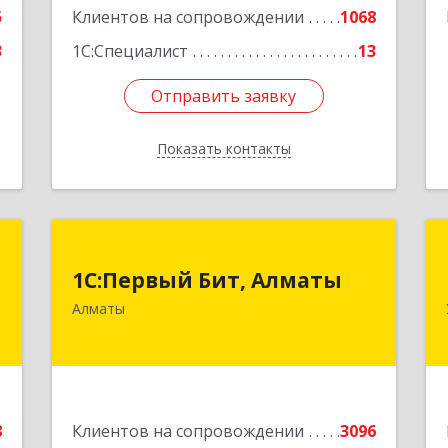
5
Клиентов на сопровождении
1068
3
1С:Специалист
13
Отправить заявку
Отправить заявку
Показать контакты
Назад
E
1С:Первый Бит, Алматы
1С:Первый Бит, Алматы
.
050046, Казахстан, Алматы,ул.
Алматы
"
Сатпаева, д. 90/1, 6 этаж
е
Подробнее
8
Клиентов на сопровождении
3096