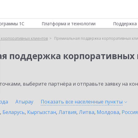
ограммы 1С
Платформа и технологии
Поддержка 
 корпоративных клиентов
Премиальная поддержка корпоративных клие
ая поддержка корпоративных 
очками, выберите партнёра и отправьте заявку на ко
рда
Атырау
Показать все населенные
пункты
,
Беларусь
,
Кыргызстан
,
Латвия
,
Литва
,
Молдова
,
Россия