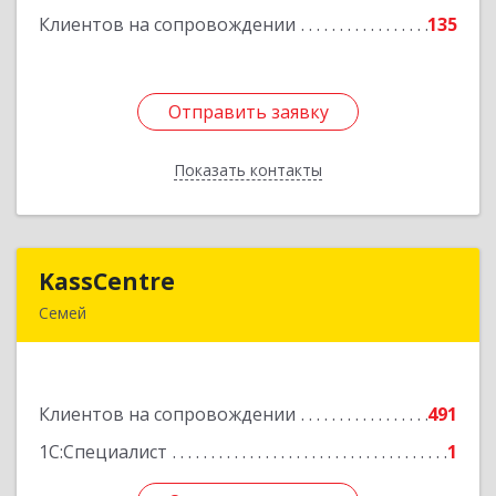
Клиентов на сопровождении
135
Подробнее
Отправить заявку
Отправить заявку
Показать контакты
Назад
KassCentre
KassCentre
Семей
Республика Казахстан, Восточно-Казахстанская
область, г. Семей, ул. Шугаева 4, оф.104
Клиентов на сопровождении
491
Подробнее
1С:Специалист
1