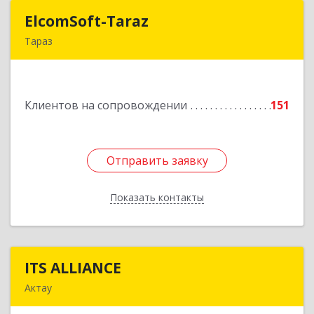
ElcomSoft-Taraz
ElcomSoft-Taraz
Тараз
080000, Республика Казахстан, г.Тараз, 1-ый
переулок Чехова, дом 8, кв. 1
Клиентов на сопровождении
151
Подробнее
Отправить заявку
Отправить заявку
Показать контакты
Назад
ITS ALLIANCE
ITS ALLIANCE
Актау
г. Актау, 9 мкр, 28 дом, 7 офис