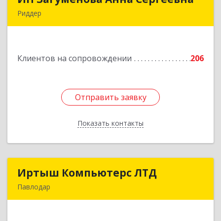
Риддер
Республика Казахстан, 071300, ВКО, г. Риддер, 4
мкрн, д.32, кв.23
Клиентов на сопровождении
206
Подробнее
Отправить заявку
Отправить заявку
Показать контакты
Назад
Иртыш Компьютерс ЛТД
Иртыш Компьютерс ЛТД
Павлодар
КАЗАХСТАН , 140000, г.Павлодар, ул.Академика
Сатпаева, д.36