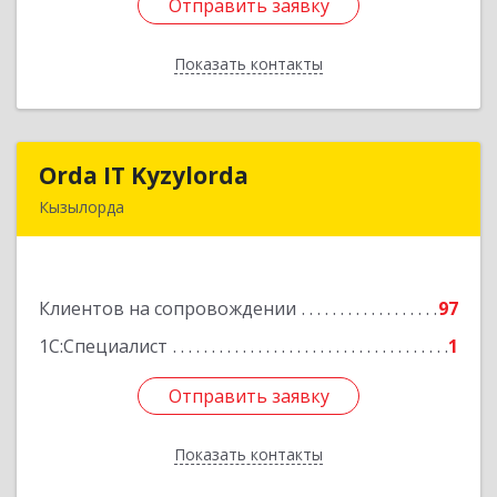
Отправить заявку
Отправить заявку
Показать контакты
Назад
Orda IT Kyzylorda
Orda IT Kyzylorda
Кызылорда
120008, Республика Казахстан, г. Кызылорда, пр.
Абая, д. 51, кв. 2
Клиентов на сопровождении
97
Подробнее
1С:Специалист
1
Отправить заявку
Отправить заявку
Показать контакты
Назад