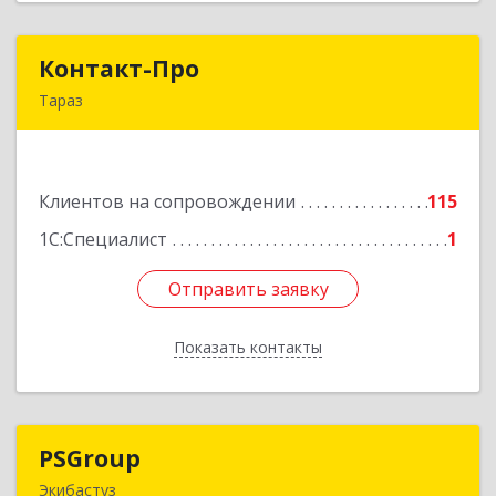
Контакт-Про
Контакт-Про
Тараз
РК, г.Тараз, ул.Койгелды, 209/11
Подробнее
Клиентов на сопровождении
115
1С:Специалист
1
Отправить заявку
Отправить заявку
Показать контакты
Назад
PSGroup
PSGroup
Экибастуз