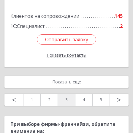
Подробнее
Клиентов на сопровождении
145
1С:Специалист
2
Отправить заявку
Отправить заявку
Показать контакты
Назад
Показать еще
<
>
1
2
3
4
5
При выборе фирмы-франчайзи, обратите
внимание на: