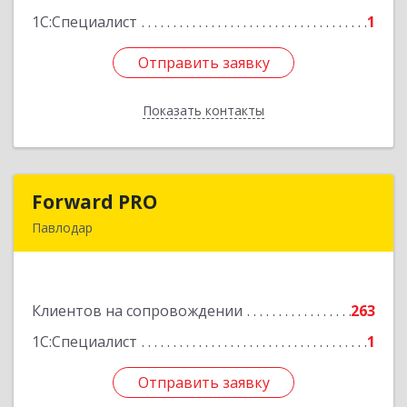
1С:Специалист
1
Отправить заявку
Отправить заявку
Показать контакты
Назад
Forward PRO
Forward PRO
Павлодар
140000, РК, город Павлодар, улица
Торайгырова, д.64, оф.23
Клиентов на сопровождении
263
Подробнее
1С:Специалист
1
Отправить заявку
Отправить заявку