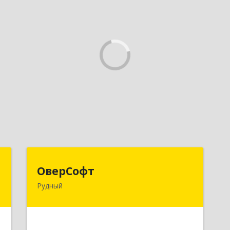
п
ОверСофт
ОверСофт
Рудный
.
КАЗАХСТАН , 111500, Костанайская
5
обл., г.Рудый, ул.Ленина, 44, кв.1
е
Подробнее