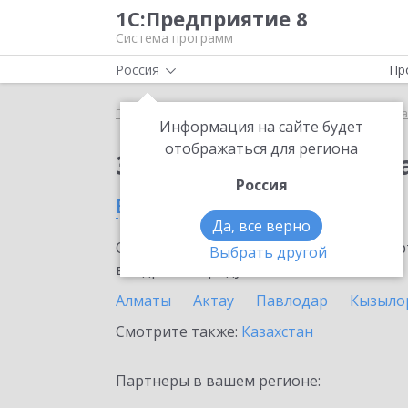
1С:Предприятие 8
Система программ
Россия
Пр
Главная
Сервисы ИТС
Премиальная поддержка
Информация на сайте будет
отображаться для региона
Заказать Премиальн
Россия
в Рудном
Да, все верно
Ознакомьтесь с информационными карт
Выбрать другой
внедрение продукта.
Алматы
Актау
Павлодар
Кызыло
Смотрите также:
Казахстан
Партнеры в вашем регионе: