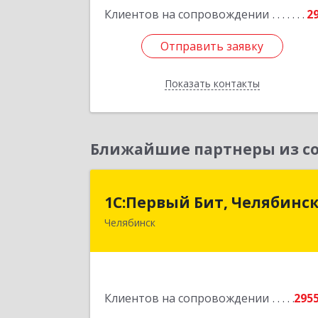
Клиентов на сопровождении
2
Отправить заявку
Отправить заявку
Показать контакты
Назад
Ближайшие партнеры из со
1С:Первый Бит, Челябинс
1С:Первый Бит, Челябинс
Челябинск
454084, Челябинская обл, Челябинск г
Каслинская ул, дом № 77, оф.10
Подробне
Клиентов на сопровождении
295