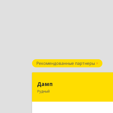
Рекомендованные партнеры
Дам
Дамп
Рудный
Казахстан, Костанайская обл., г
Рудный, р-он Автовокзала 3-3
Подробне