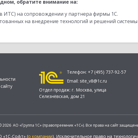
дном, обратите внимание на:
в ИТС) на сопровождении у партнера фирмы 1С.
стованных на внедрение технологий и решений системы
Телефон:
+7 (495) 737-92-57
льности
Email:
site_v8@1c.ru
 сайту
Отдел продаж:
г. Москва
,
улица
Селезнёвская, дом 21
© 2026 АО «Группа 1С» (правопреемник «1С»). Все права на сайт защищен
О «1С-Софт» (
о компании
). Исключительное право на технологи