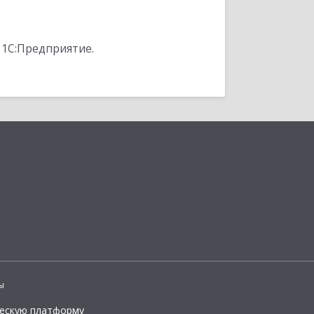
 1С:Предприятие.
ы
ческую платформу