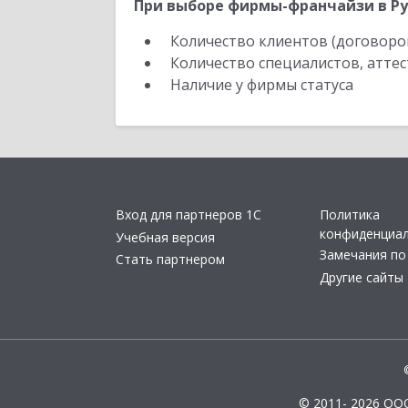
При выборе фирмы-франчайзи в Ру
Количество клиентов (договоро
Количество специалистов, атте
Наличие у фирмы статуса
Вход для партнеров 1С
Политика
конфиденциа
Учебная версия
Замечания по
Стать партнером
Другие сайты
© 2011- 2026 ОО