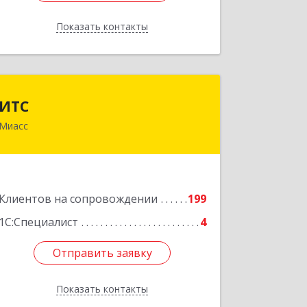
Показать контакты
Назад
ИТС
ИТС
Миасс
456300, Челябинская обл, Миасс г,
Романенко ул, дом № 50б
Подробнее
Клиентов на сопровождении
199
1С:Специалист
4
Отправить заявку
Отправить заявку
Показать контакты
Назад