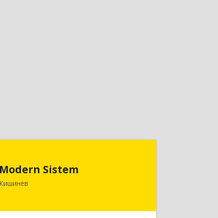
Modern Sistem
Modern Sistem
МОЛДОВА, РЕСПУБЛИКА , MD-2004, г.
Кишинев
Кишинев, ул. Бульвар Дмитрий
Кантемир, 1, (завод Топаз, офис 1502)