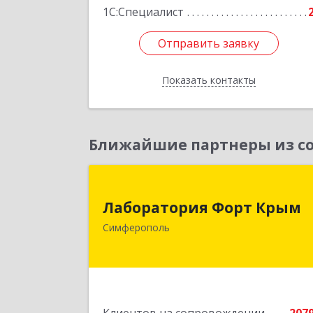
1С:Специалист
Отправить заявку
Отправить заявку
Показать контакты
Назад
Ближайшие партнеры из со
Лаборатория Форт Кры
Лаборатория Форт Крым
295034, Крым Респ, Симферополь г
Симферополь
Киевская ул, дом № 79, оф.90
Подробне