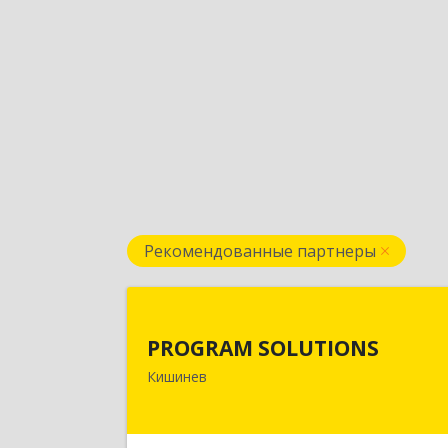
Рекомендованные партнеры
PROGRAM SOLUTION
PROGRAM SOLUTIONS
МОЛДОВА, РЕСПУБЛИКА , МД2038, г
Кишинев
Кишинев, ул. Н.Зелински 31, оф.4
Подробне