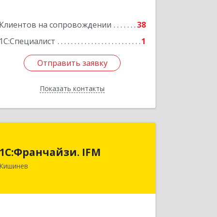
Подробнее
Клиентов на сопровождении
38
1С:Специалист
1
Отправить заявку
Отправить заявку
Показать контакты
Назад
1С:Франчайзи. IFM
1С:Франчайзи. IFM
MD-2020, Молдова, Кишинев, пер.
Кишинев
Студенцилор, 16/3, оф.7
Подробнее