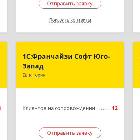
Отправить заявку
Отправить заявку
Показать контакты
Назад
"
1С:Франчайзи Софт Юго-
1С:Франчайзи Софт Юго-
Запад
Запад
а
0
Евпатория
297407, Крым Респ, Евпатория г,
Победы пр-кт, дом № 13, кв.45
е
Подробнее
8
Клиентов на сопровождении
12
Отправить заявку
Отправить заявку