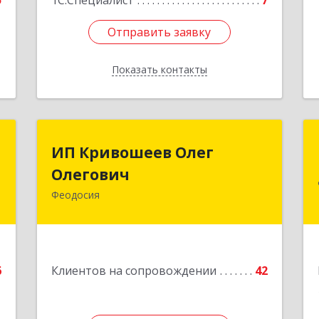
5
1С:Специалист
7
Отправить заявку
Отправить заявку
Показать контакты
Назад
П
ИП Кривошеев Олег
ИП Кривошеев Олег
а
Олегович
Олегович
)
Феодосия
Подробнее
4
е
6
Клиентов на сопровождении
42