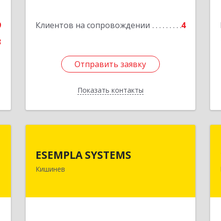
9
Клиентов на сопровождении
4
3
Отправить заявку
Отправить заявку
Показать контакты
Назад
с
ESEMPLA SYSTEMS
ESEMPLA SYSTEMS
,
Молдова, г.Кишинев, ул. Колумна 170,
Кишинев
5
МД-2004
)
Подробнее
е