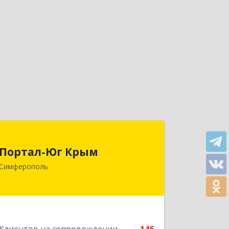
Портал-Юг Крым
Портал-Юг Крым
295015, Крым Респ, Симферополь г,
Симферополь
Козлова ул, дом № 27
Подробнее