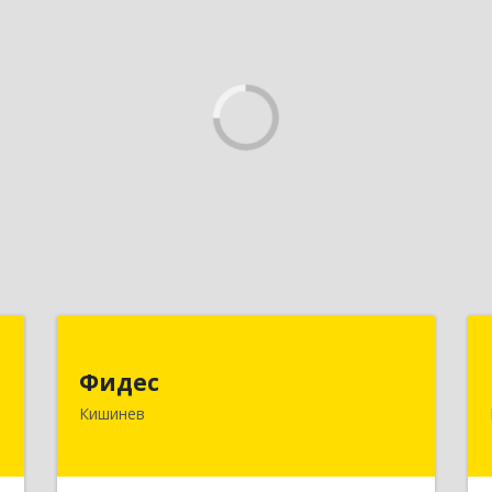
S
Фидес
Фидес
.
МОЛДОВА, РЕСПУБЛИКА , MD-2008,
Кишинев
4
г.Кишинев, ул.Василе Лупу, 34/1, кв.37
е
Подробнее