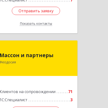
1С:Специалист
7
Отправить заявку
Отправить заявку
Показать контакты
Назад
Массон и партнеры
Массон и партнеры
298112, Крым Респ, Феодосия г,
Феодосия
Крымская ул, дом № 31
Подробнее
Клиентов на сопровождении
71
1С:Специалист
3