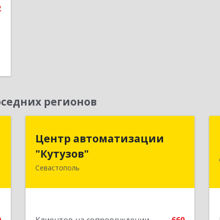
2
седних регионов
м
Центр автоматизации
Центр автоматизации
"Кутузов"
"Кутузов"
,
2
Севастополь
299011, Севастополь г, Генерала
Петрова ул, дом № 20, корпус 1, оф.1
е
Подробнее