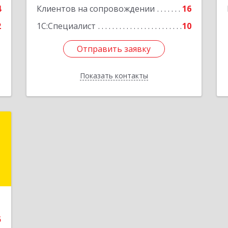
4
Клиентов на сопровождении
16
2
1С:Специалист
10
Отправить заявку
Отправить заявку
Показать контакты
Назад
m
,
.
.
е
5