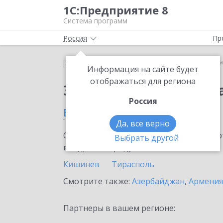
1С:Предприятие 8
Система программ
Россия
Пр
Главная
Сервисы ИТС
Премиальная поддержка
Информация на сайте будет
отображаться для региона
Заказать Премиальн
Россия
в Молдове
Да, все верно
Ознакомьтесь с информационными карт
Выбрать другой
внедрение продукта.
Кишинев
Тирасполь
Смотрите также:
Азербайджан
,
Армения
Партнеры в вашем регионе: