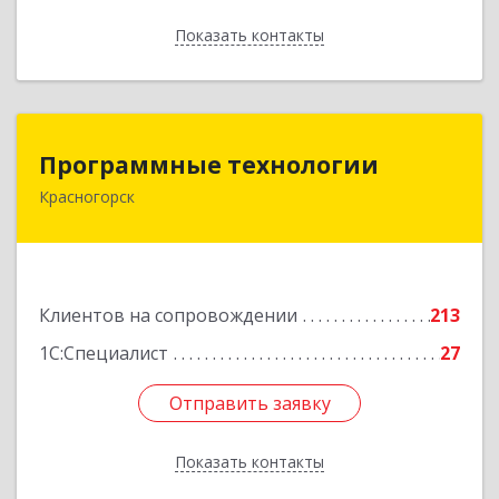
Показать контакты
Назад
Программные технологии
Программные технологии
Красногорск
143408, Московская обл, Красногорский р-н,
Красногорск г, Ленина ул, дом № 45, оф.40
Подробнее
Клиентов на сопровождении
213
1С:Специалист
27
Отправить заявку
Отправить заявку
Показать контакты
Назад