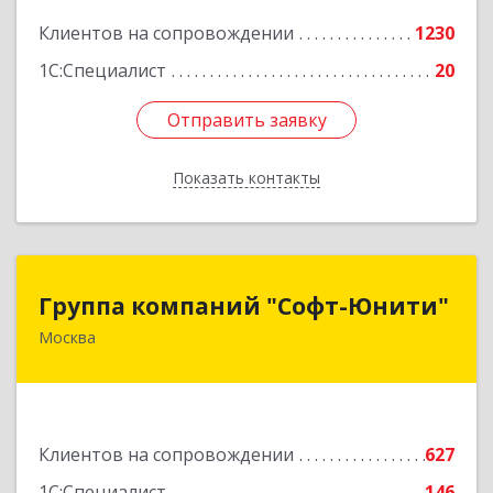
Подробнее
Клиентов на сопровождении
1230
1С:Специалист
20
Отправить заявку
Отправить заявку
Показать контакты
Назад
Группа компаний "Софт-Юнити"
Группа компаний "Софт-Юнити"
Москва
119334, Москва г, вн.тер.г. муниципальный
округ Донской, 5-й Донской проезд, дом № 17,
пом.2/5
Подробнее
Клиентов на сопровождении
627
1С:Специалист
146