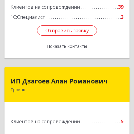
Подробнее
Клиентов на сопровождении
39
1С:Специалист
3
Отправить заявку
Отправить заявку
Показать контакты
Назад
ИП Дзагоев Алан Романович
ИП Дзагоев Алан Романович
Троицк
119297, Москва
г,пос.Московский,ул.Родниковая,дом
30,к.1,кв.500Текстильщиков ул, дом № 6
Подробнее
Клиентов на сопровождении
5