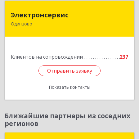
Электронсервис
Электронсервис
Одинцово
143050, Московская обл, Одинцовский р-н,
Большие Вяземы рп, Ямская ул, владение № 4,
строение 27
Подробнее
Клиентов на сопровождении
237
Отправить заявку
Отправить заявку
Показать контакты
Назад
Ближайшие партнеры из соседних
регионов