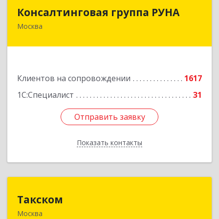
Консалтинговая группа РУНА
Консалтинговая группа РУНА
Москва
117218, Москва г, Кржижановского ул, дом №
29, корпус 1
Подробнее
Клиентов на сопровождении
1617
1С:Специалист
31
Отправить заявку
Отправить заявку
Показать контакты
Назад
Такском
Такском
Москва
119034, Москва г, Барыковский пер, дом №