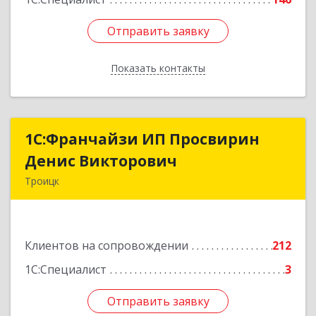
Отправить заявку
Отправить заявку
Показать контакты
Назад
1C:Франчайзи ИП Просвирин
1C:Франчайзи ИП Просвирин
Денис Викторович
Денис Викторович
Троицк
108842, Москва г, вн.тер.г. городской округ
Троицк, Троицк г, Городская ул, дом № 14,
кв.158
Клиентов на сопровождении
212
Подробнее
1С:Специалист
3
Отправить заявку
Отправить заявку