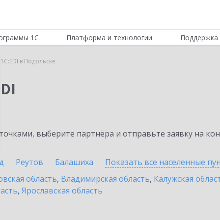
ограммы 1С
Платформа и технологии
Поддержка 
1C:EDI в Подольске
DI
очками, выберите партнёра и отправьте заявку на ко
д
Реутов
Балашиха
Показать все населенные
пу
овская область
,
Владимирская область
,
Калужская облас
ласть
,
Ярославская область