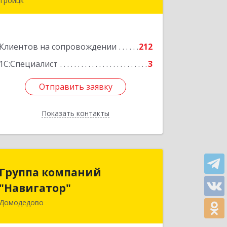
Троицк
108842, Москва г, вн.тер.г. городской
округ Троицк, Троицк г, Городская
ул, дом № 14, кв.158
Клиентов на сопровождении
212
Подробнее
1С:Специалист
3
Отправить заявку
Отправить заявку
Показать контакты
Назад
Группа компаний
Группа компаний
"Навигатор"
"Навигатор"
Домодедово
142001, Московская обл, Домодедово
г, Северный мкр, Каширское ш, дом