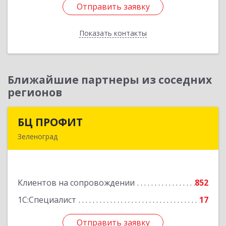
Отправить заявку
Отправить заявку
Показать контакты
Назад
Ближайшие партнеры из соседних
регионов
БЦ ПРОФИТ
БЦ ПРОФИТ
Зеленоград
124482, Москва г, Зеленоград г, корпус 340,
этаж 1, пом.Х, ком.1-5
Клиентов на сопровождении
852
Подробнее
1С:Специалист
17
Отправить заявку
Отправить заявку