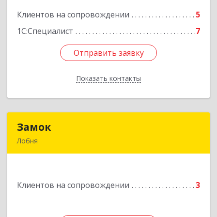
Клиентов на сопровождении
5
Подробнее
1С:Специалист
7
Отправить заявку
Отправить заявку
Показать контакты
Назад
Замок
Замок
Лобня
Россия, 141730, Московская область, г. Лобня,
ул. Катюшки, д. 58, кв. 56
Клиентов на сопровождении
3
Подробнее