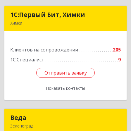
1С:Первый Бит, Химки
1С:Первый Бит, Химки
Химки
141402, Московская обл, г.о. Химки, Химки г,
Московская ул, дом № 38А, оф.1201
Клиентов на сопровождении
205
Подробнее
1С:Специалист
9
Отправить заявку
Отправить заявку
Показать контакты
Назад
Веда
Веда
Зеленоград