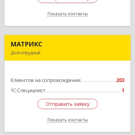
Показать контакты
Назад
МАТРИКС
МАТРИКС
Долгопрудный
141707, Московская обл, Долгопрудный г,
Пацаева пр-кт, дом № 7/10
Клиентов на сопровождении
203
Подробнее
1С:Специалист
1
Отправить заявку
Отправить заявку
Показать контакты
Назад