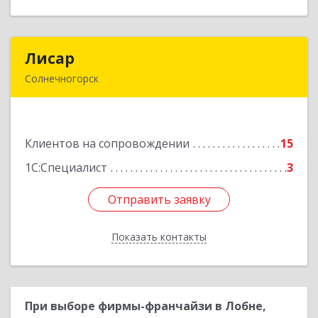
Лисар
Лисар
Солнечногорск
141551, Московская обл, Солнечногорский р-н,
Андреевка рп, Жилинская ул, дом № 27, корпус
3, кв.120
Клиентов на сопровождении
15
Подробнее
1С:Специалист
3
Отправить заявку
Отправить заявку
Показать контакты
Назад
При выборе фирмы-франчайзи в Лобне,