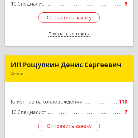
1С:Специалист
9
Отправить заявку
Отправить заявку
Показать контакты
Назад
ИП Рощупкин Денис Сергеевич
ИП Рощупкин Денис Сергеевич
Химки
141402, Московская обл, г.о. Химки, Химки г,
Московская ул, дом № 21А, кв.126
Клиентов на сопровождении
110
Подробнее
1С:Специалист
7
Отправить заявку
Отправить заявку