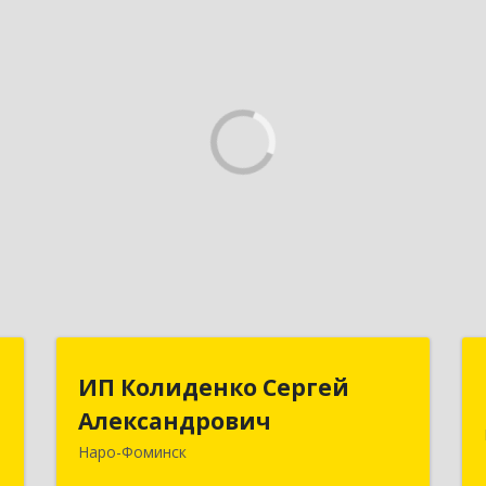
и
ИП Колиденко Сергей
ИП Колиденко Сергей
"
Александрович
Александрович
Наро-Фоминск
-
143300, Московская обл, Наро-
,
Фоминский р-н, Наро-Фоминск г,