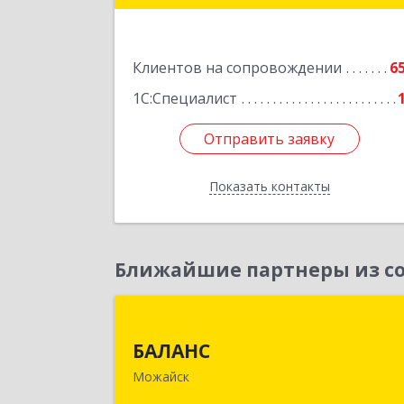
Латышская ул, дом № 13А, пом.
Подробне
Клиентов на сопровождении
6
1С:Специалист
Отправить заявку
Отправить заявку
Показать контакты
Назад
Ближайшие партнеры из со
БАЛАН
БАЛАНС
143200, Московская обл, Можайски
Можайск
р-н, Можайск г, Переяслав