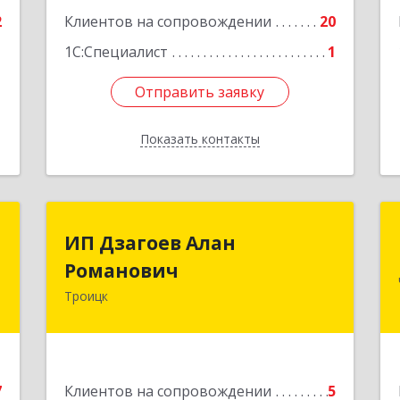
е
2
Клиентов на сопровождении
20
1
1С:Специалист
1
Отправить заявку
Отправить заявку
Показать контакты
Назад
р
ИП Дзагоев Алан
ИП Дзагоев Алан
ч
Романович
Романович
Троицк
,
119297, Москва
9
г,пос.Московский,ул.Родниковая,дом
30,к.1,кв.500Текстильщиков ул, дом
№ 6
е
7
Клиентов на сопровождении
5