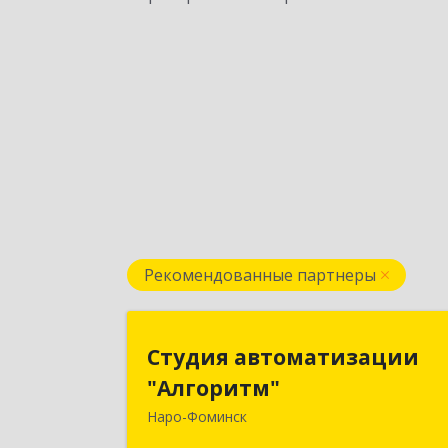
Рекомендованные партнеры
Студия автоматизаци
Студия автоматизации
"Алгоритм
"Алгоритм"
Наро-Фоминск
143306, Московская обл, г.о. Наро
Фоминский, Наро-Фоминск г