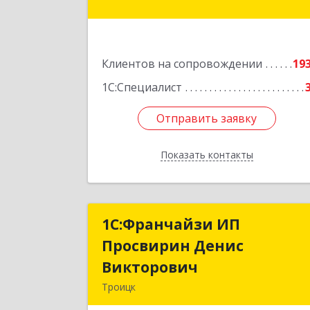
Хмельницкого ул, дом № 36, оф.
Подробне
Клиентов на сопровождении
19
1С:Специалист
Отправить заявку
Отправить заявку
Показать контакты
Назад
1C:Франчайзи ИП
1C:Франчайзи И
Просвирин Денис
Просвирин Дени
Викторович
Викторови
Троицк
108842, Москва г, вн.тер.г. городско