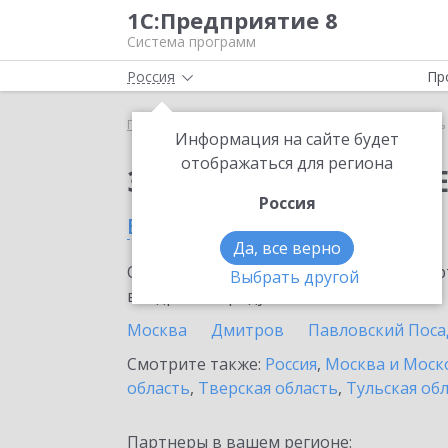
1С:Предприятие 8
Система программ
Россия
Пр
Главная
Сервисы ИТС
Модуль 1C:EDI
Модуль
Информация на сайте будет
отображаться для региона
Заказать Модуль 1C:E
Россия
в Наро-Фоминске
Да, все верно
Ознакомьтесь с информационными карт
Выбрать другой
внедрение продукта.
Москва
Дмитров
Павловский Поса
Смотрите также:
Россия
,
Москва и Моск
область
,
Тверская область
,
Тульская об
Партнеры в вашем регионе: