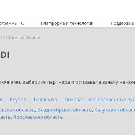
ограммы 1С
Платформа и технологии
Поддержка 
 1C:EDI в Наро-Фоминске
DI
очками, выберите партнёра и отправьте заявку на ко
д
Реутов
Балашиха
Показать все населенные
пу
овская область
,
Владимирская область
,
Калужская облас
ласть
,
Ярославская область