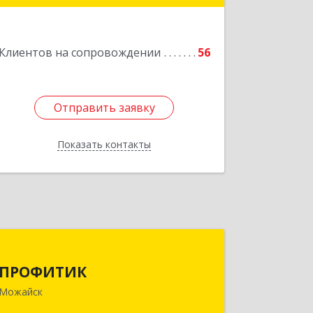
Подробнее
Клиентов на сопровождении
56
Отправить заявку
Отправить заявку
Показать контакты
Назад
ПРОФИТИК
ПРОФИТИК
143200, Московская обл, Можайский
Можайск
р-н, Можайск г, Молодежная ул, дом