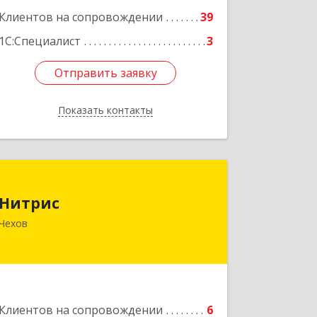
Клиентов на сопровождении
39
1С:Специалист
3
Отправить заявку
Отправить заявку
Показать контакты
Назад
Нитрис
Нитрис
142350, Московская обл, Чехов м.о.,
Чехов
Столбовая пгт, Серпуховская ул, дом
№ 23
Подробнее
Клиентов на сопровождении
6