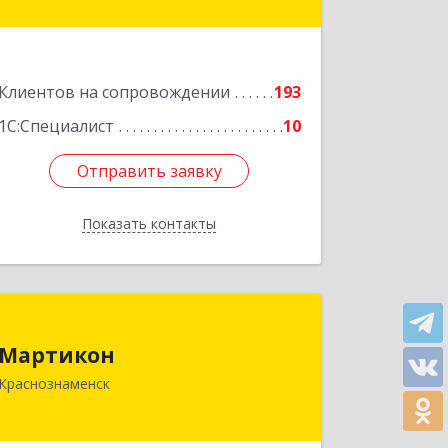
№ 4
Подробнее
Клиентов на сопровождении
193
1С:Специалист
10
Отправить заявку
Отправить заявку
Показать контакты
Назад
Мартикон
Мартикон
143090, Московская обл,
Краснознаменск
Краснознаменск г, Краснознаменная
ул, дом № 27, пом.36