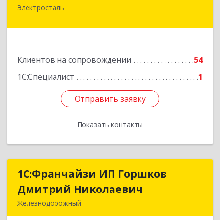
Электросталь
144000, Московская обл, Электросталь г,
Николаева ул, дом № 6, кв.6
Подробнее
Клиентов на сопровождении
54
1С:Специалист
1
Отправить заявку
Отправить заявку
Показать контакты
Назад
1С:Франчайзи ИП Горшков
1С:Франчайзи ИП Горшков
Дмитрий Николаевич
Дмитрий Николаевич
Железнодорожный
143980, Московская обл, Железнодорожный г,