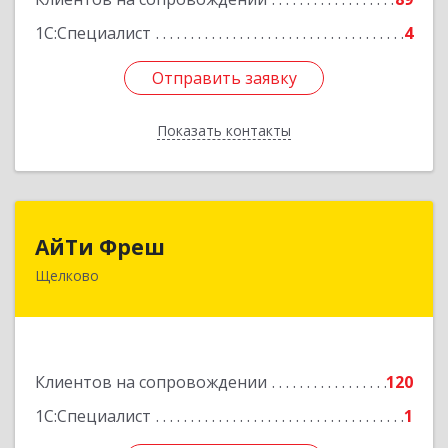
1С:Специалист
4
Отправить заявку
Отправить заявку
Показать контакты
Назад
АйТи Фреш
АйТи Фреш
Щелково
141100, Московская обл, Щелково г, Городской
округ Щелково, Ленина пл, дом № 5, ком.308
Подробнее
Клиентов на сопровождении
120
1С:Специалист
1