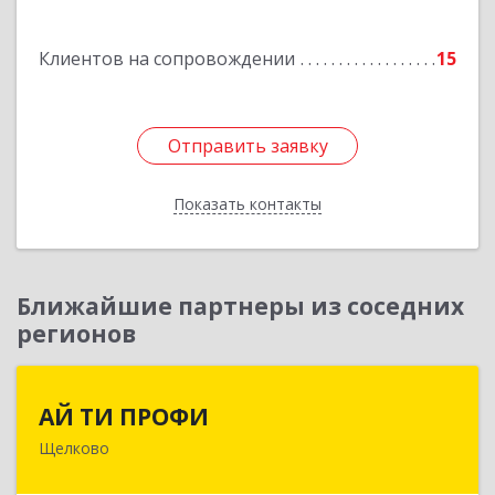
Подробнее
Клиентов на сопровождении
15
Отправить заявку
Отправить заявку
Показать контакты
Назад
Ближайшие партнеры из соседних
регионов
АЙ ТИ ПРОФИ
АЙ ТИ ПРОФИ
Щелково
141108, Московская обл, г.о. Щёлково,
Щёлково г, Заводская ул, дом № 1, пом.3