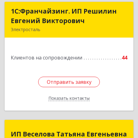
1С:Франчайзинг. ИП Решилин
1С:Франчайзинг. ИП Решилин
Евгений Викторович
Евгений Викторович
Электросталь
144006, Московская обл, Электросталь г,
Ленина пр-кт, дом № 04, корпус 2, кв.39
Клиентов на сопровождении
44
Подробнее
Отправить заявку
Отправить заявку
Показать контакты
Назад
ИП Веселова Татьяна Евгеньевна
ИП Веселова Татьяна Евгеньевна