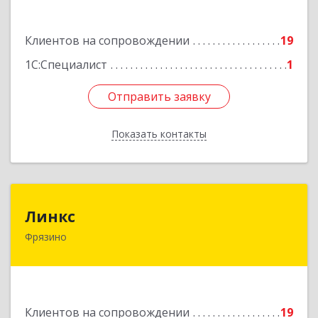
Пролетарская ул, дом № 10, кв.25
Клиентов на сопровождении
19
Подробнее
1С:Специалист
1
Отправить заявку
Отправить заявку
Показать контакты
Назад
Линкс
Линкс
Фрязино
141190, Московская обл, Фрязино г, Заводской
проезд, дом № 3, кв.133
Подробнее
Клиентов на сопровождении
19