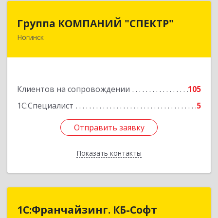
Группа КОМПАНИЙ "СПЕКТР"
Группа КОМПАНИЙ "СПЕКТР"
Ногинск
142400, Московская обл, г.о.Богородский,
Ногинск г, Рогожская ул, дом № 89, оф.210
Подробнее
Клиентов на сопровождении
105
1С:Специалист
5
Отправить заявку
Отправить заявку
Показать контакты
Назад
1С:Франчайзинг. КБ-Софт
1С:Франчайзинг. КБ-Софт