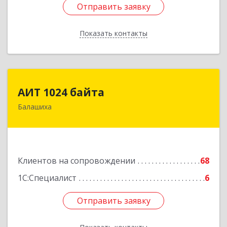
Отправить заявку
Отправить заявку
Показать контакты
Назад
АИТ 1024 байта
АИТ 1024 байта
Балашиха
143909, Московская обл, Балашиха г, Солнечная
ул, дом № 23, кв.104
Подробнее
Клиентов на сопровождении
68
1С:Специалист
6
Отправить заявку
Отправить заявку