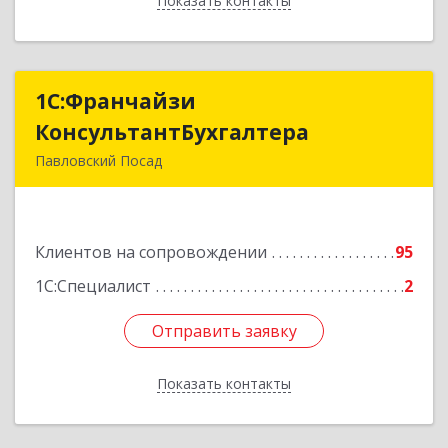
Показать контакты
Назад
1С:Франчайзи
1С:Франчайзи
КонсультантБухгалтера
КонсультантБухгалтера
Павловский Посад
142500, Московская обл, Павловский Посад г,
Каляева ул, дом № 3, оф.38
Клиентов на сопровождении
95
Подробнее
1С:Специалист
2
Отправить заявку
Отправить заявку
Показать контакты
Назад