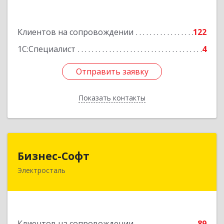
Подробнее
Клиентов на сопровождении
122
1С:Специалист
4
Отправить заявку
Отправить заявку
Показать контакты
Назад
Бизнес-Софт
Бизнес-Софт
Электросталь
144000, Московская обл, Электросталь г, Карла
Маркса ул, дом № 26
Подробнее
Клиентов на сопровождении
89