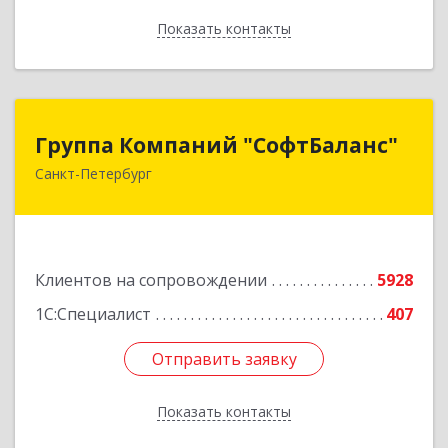
Показать контакты
Назад
Группа Компаний "СофтБаланс"
Группа Компаний "СофтБаланс"
Санкт-Петербург
195112, Санкт-Петербург г, Заневский пр-кт,
дом № 30, корпус 2, литера А
Подробнее
Клиентов на сопровождении
5928
1С:Специалист
407
Отправить заявку
Отправить заявку
Показать контакты
Назад