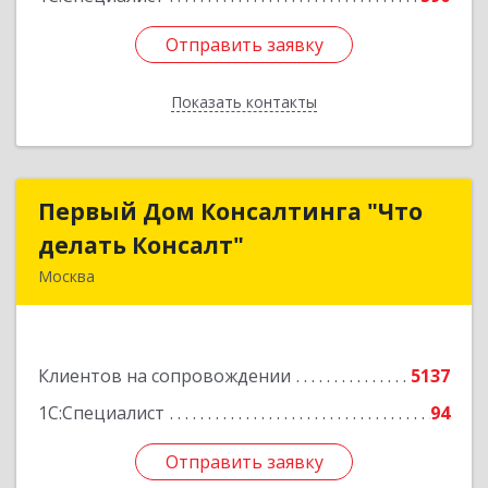
Отправить заявку
Отправить заявку
Показать контакты
Назад
Первый Дом Консалтинга "Что
Первый Дом Консалтинга "Что
делать Консалт"
делать Консалт"
Москва
127083, Москва г, Мишина ул, дом № 56
Подробнее
Клиентов на сопровождении
5137
1С:Специалист
94
Отправить заявку
Отправить заявку