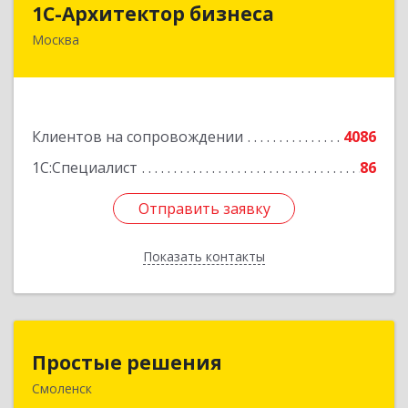
1С-Архитектор бизнеса
Москва
115114, Москва г, Кожевнический 2-й пер, дом
№ 12, строение 2, этаж 2,пом.XII, ком.6
Подробнее
Клиентов на сопровождении
4086
1С:Специалист
86
Отправить заявку
Отправить заявку
Показать контакты
Назад
Простые решения
Простые решения
Смоленск
214015, Смоленская обл, Смоленск г, Большая