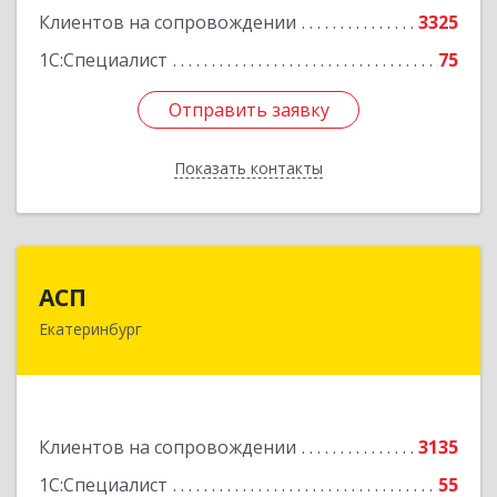
Клиентов на сопровождении
3325
1С:Специалист
75
Отправить заявку
Отправить заявку
Показать контакты
Назад
АСП
АСП
Екатеринбург
620075, Свердловская обл, Екатеринбург г,
Карла Либкнехта ул, строение 22, оф.521
Подробнее
Клиентов на сопровождении
3135
1С:Специалист
55