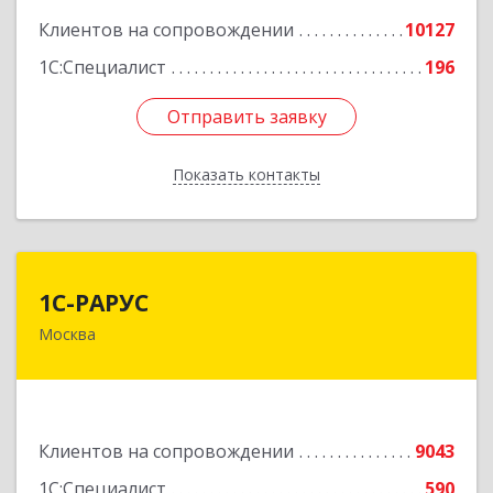
Клиентов на сопровождении
10127
1С:Специалист
196
Отправить заявку
Отправить заявку
Показать контакты
Назад
1С-РАРУС
1С-РАРУС
Москва
127434, Москва г, Дмитровское ш, дом № 9Б
Подробнее
Клиентов на сопровождении
9043
1С:Специалист
590