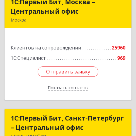
1С:Первый Бит, Москва –
1С:Первый Бит, Москва –
Центральный офис
Центральный офис
Москва
г. Москва, ул. Воронцовская, д. 35Б, корп 2
Подробнее
Клиентов на сопровождении
25960
1С:Специалист
969
Отправить заявку
Отправить заявку
Показать контакты
Назад
1С:Первый Бит, Санкт-Петербург
1С:Первый Бит, Санкт-Петербург
– Центральный офис
– Центральный офис