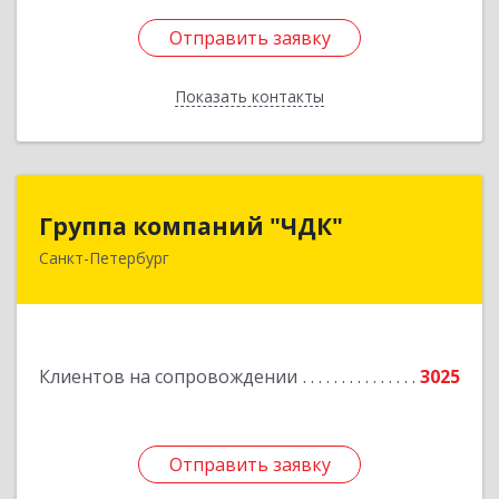
Отправить заявку
Отправить заявку
Показать контакты
Назад
Группа компаний "ЧДК"
Группа компаний "ЧДК"
Санкт-Петербург
191119, Санкт-Петербург г, вн.тер.г.
муниципальный округ Владимирский округ,
Лиговский пр-кт, дом № 123, литера А, пом.5-Н
Подробнее
Клиентов на сопровождении
3025
Отправить заявку
Отправить заявку