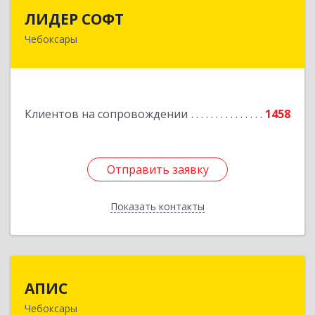
ЛИДЕР СОФТ
ЛИДЕР СОФТ
Чебоксары
428018, Чувашская Республика - Чувашия,
Чебоксары г, Московский пр-кт, дом № 17,
строение 1
Подробнее
Клиентов на сопровождении
1458
Отправить заявку
Отправить заявку
Показать контакты
Назад
АПИС
АПИС
Чебоксары
428001, Чувашская Республика - Чувашия,