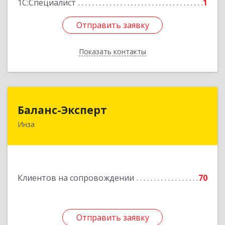
1С:Специалист
1
Отправить заявку
Отправить заявку
Показать контакты
Назад
Баланс-Эксперт
Баланс-Эксперт
Инза
433030, Ульяновская обл, Инзенский р-н, Инза
г, Красных Бойцов ул, дом № 18, кв.4
Подробнее
Клиентов на сопровождении
70
Отправить заявку
Отправить заявку