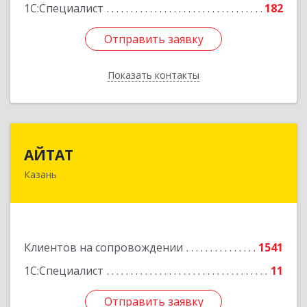
1С:Специалист
182
Отправить заявку
Отправить заявку
Показать контакты
Назад
АЙТАТ
АЙТАТ
Казань
420097, Татарстан Респ, г.о. город Казань,
Казань г, Лейтенанта Шмидта ул, дом № 35А,
пом.203
Подробнее
Клиентов на сопровождении
1541
1С:Специалист
11
Отправить заявку
Отправить заявку