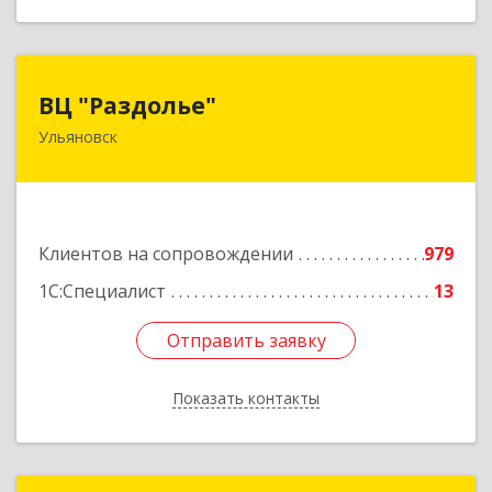
ВЦ "Раздолье"
ВЦ "Раздолье"
Ульяновск
432001, Ульяновская обл, Ульяновск г, Марата
ул, дом № 13, оф.1
Подробнее
Клиентов на сопровождении
979
1С:Специалист
13
Отправить заявку
Отправить заявку
Показать контакты
Назад