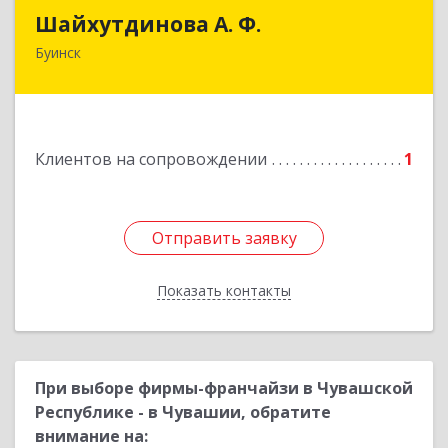
Шайхутдинова А. Ф.
Шайхутдинова А. Ф.
Буинск
РТ, г.Буинск, ул.Р.Люксембург, д.144Б
Подробнее
Клиентов на сопровождении
1
Отправить заявку
Отправить заявку
Показать контакты
Назад
При выборе фирмы-франчайзи в Чувашской
Республике - в Чувашии, обратите
внимание на: