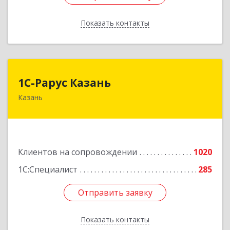
Показать контакты
Назад
1С-Рарус Казань
1С-Рарус Казань
Казань
420088, Татарстан Респ, Казань г, Победы пр-
кт, дом № 159
Подробнее
Клиентов на сопровождении
1020
1С:Специалист
285
Отправить заявку
Отправить заявку
Показать контакты
Назад