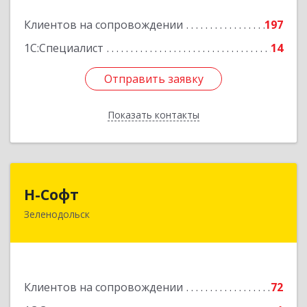
Подробнее
Клиентов на сопровождении
197
1С:Специалист
14
Отправить заявку
Отправить заявку
Показать контакты
Назад
Н-Софт
Н-Софт
Зеленодольск
422521, Татарстан Респ (Татарстан),
Зеленодольский р-н, Зеленодольск г,
Универсиады ул, дом № 1
Подробнее
Клиентов на сопровождении
72