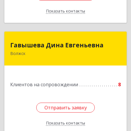
Показать контакты
Назад
Гавышева Дина Евгеньевна
Гавышева Дина Евгеньевна
Волжск
Подробнее
Клиентов на сопровождении
8
Отправить заявку
Отправить заявку
Показать контакты
Назад