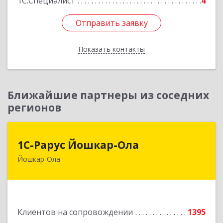
1С:Специалист
4
Отправить заявку
Отправить заявку
Показать контакты
Назад
Ближайшие партнеры из соседних
регионов
1С-Рарус Йошкар-Ола
1С-Рарус Йошкар-Ола
Йошкар-Ола
424004, Марий Эл Респ, Йошкар-Ола г, Волкова
ул, дом № 68
Подробнее
Клиентов на сопровождении
1395