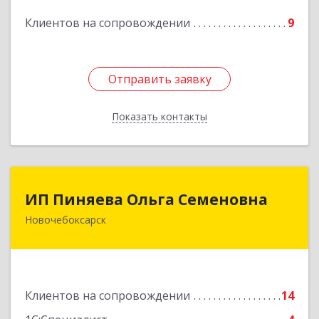
кв.23
Клиентов на сопровождении
9
Подробнее
Отправить заявку
Отправить заявку
Показать контакты
Назад
ИП Пиняева Ольга Семеновна
ИП Пиняева Ольга Семеновна
Новочебоксарск
429965, Чувашская Республика - Чувашия,
Новочебоксарск г, Пионерская ул, дом № 2,
корпус 2, кв.141
Подробнее
Клиентов на сопровождении
14