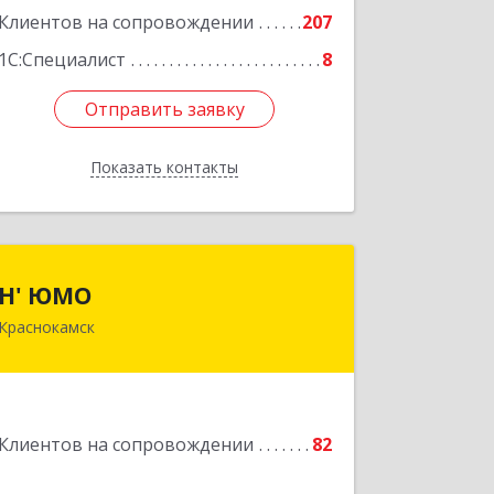
Клиентов на сопровождении
207
1С:Специалист
8
Отправить заявку
Отправить заявку
Показать контакты
Назад
Н' ЮМО
Н' ЮМО
Краснокамск
617060, Пермский край,
Краснокамский р-н, Краснокамск г,
Большевистская ул, дом № 38, оф.3
Подробнее
Клиентов на сопровождении
82