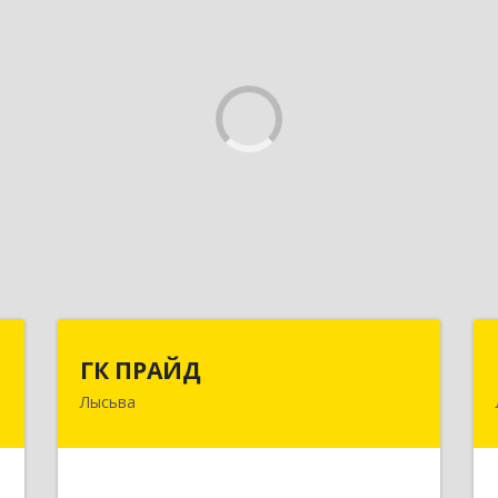
я
ГК ПРАЙД
ГК ПРАЙД
Лысьва
,
618909, Пермский край, Лысьва г,
8
Репина ул, дом № 41
е
Подробнее