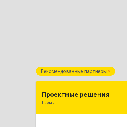
Рекомендованные партнеры
Проектные решени
Проектные решения
Пермь
614087, Пермский край, Пермь г
Малкова ул, дом № 2
Подробне