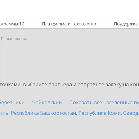
ограммы 1С
Платформа и технологии
Поддержка 
 Пермском крае
очками, выберите партнёра и отправьте заявку на ко
Березники
Чайковский
Показать все населенные
п
асть
,
Республика Башкортостан
,
Республика Коми
,
Сверд