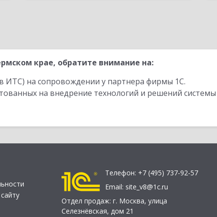
рмском крае, обратите внимание на:
в ИТС) на сопровождении у партнера фирмы 1С.
стованных на внедрение технологий и решений системы
Телефон:
+7 (495) 737-92-57
льности
Email:
site_v8@1c.ru
 сайту
Отдел продаж:
г. Москва
,
улица
Селезнёвская, дом 21