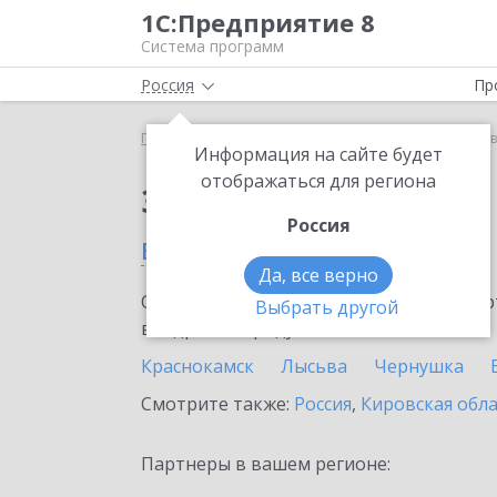
1С:Предприятие 8
Система программ
Россия
Пр
Главная
Тарифы ИТС
ИТС ПРОФ
ИТС ПРОФ в
Информация на сайте будет
отображаться для региона
Заказать ИТС ПРОФ
Россия
в Пермском крае
Да, все верно
Ознакомьтесь с информационными карт
Выбрать другой
внедрение продукта.
Краснокамск
Лысьва
Чернушка
Смотрите также:
Россия
,
Кировская обл
Партнеры в вашем регионе: