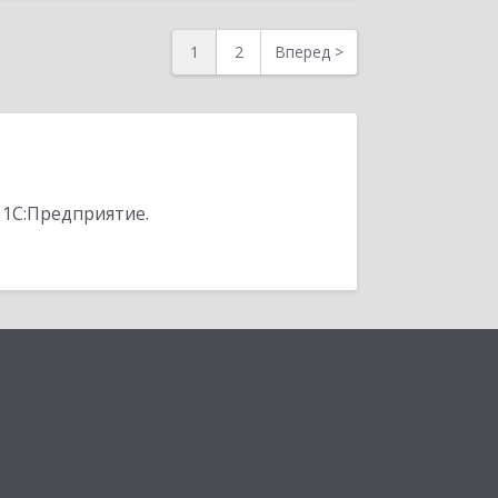
1
2
Вперед
>
 1С:Предприятие.