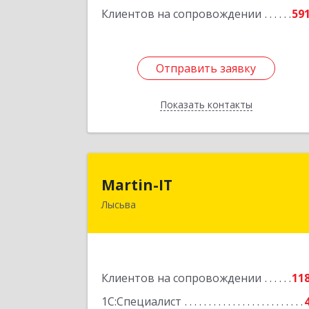
Клиентов на сопровождении
59
Отправить заявку
Отправить заявку
Показать контакты
Назад
Martin-I
Martin-IT
Лысьва
618900, Пермский край, Лысьва г
Смышляева ул, дом № 36, этаж 3, оф.
Подробне
Клиентов на сопровождении
11
1С:Специалист