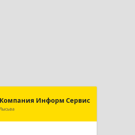
Компания Информ Сервис
Компания Информ Сервис
Лысьва
618909, Пермский край, Лысьва г,
Металлистов ул, дом № 3, оф.535
Подробнее