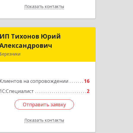
Показать контакты
Назад
ИП Тихонов Юрий
ИП Тихонов Юрий
Александрович
Александрович
Березники
618400, Пермский край, Березники г,
Карла Маркса ул, дом № 48, оф.431
Клиентов на сопровождении
16
Подробнее
1С:Специалист
2
Отправить заявку
Отправить заявку
Показать контакты
Назад