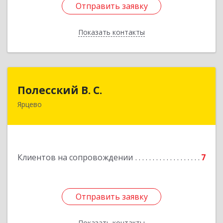
Отправить заявку
Отправить заявку
Показать контакты
Назад
Полесский В. С.
Полесский В. С.
Ярцево
215800,Смоленская обл. г. Ярцево,
ул.Краснофлотская д.30
Подробнее
Клиентов на сопровождении
7
Отправить заявку
Отправить заявку
Показать контакты
Назад