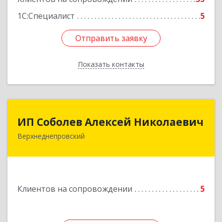
1С:Специалист
5
Отправить заявку
Отправить заявку
Показать контакты
Назад
ИП Соболев Алексей Николаевич
ИП Соболев Алексей Николаевич
Верхнеднепровский
Подробнее
Клиентов на сопровождении
5