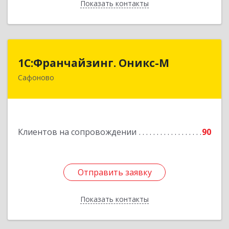
Показать контакты
Назад
1С:Франчайзинг. Оникс-М
1С:Франчайзинг. Оникс-М
Сафоново
215500, Смоленская обл, Сафоновский р-н,
Сафоново г, Революционная ул, дом № 9а
Подробнее
Клиентов на сопровождении
90
Отправить заявку
Отправить заявку
Показать контакты
Назад