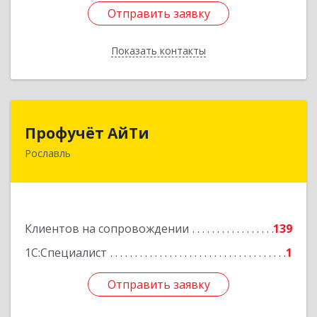
Отправить заявку
Отправить заявку
Показать контакты
Назад
Профучёт АйТи
Профучёт АйТи
Рославль
216500, Смоленская обл, Рославльский р-н,
Рославль г, Урицкого ул, дом № 13, кв.4
Подробнее
Клиентов на сопровождении
139
1С:Специалист
1
Отправить заявку
Отправить заявку