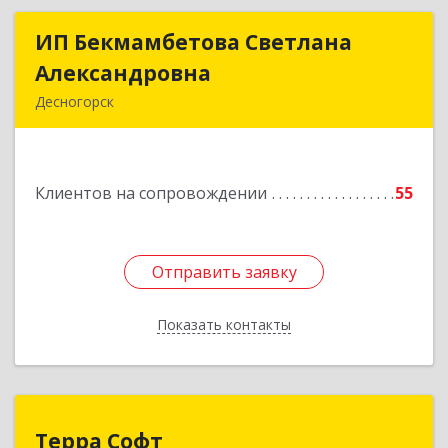
ИП Бекмамбетова Светлана
ИП Бекмамбетова Светлана
Александровна
Александровна
Десногорск
216400, Смоленская обл, Десногорск г, 4-й мкр,
дом № 7, кв.11
Клиентов на сопровождении
55
Подробнее
Отправить заявку
Отправить заявку
Показать контакты
Назад
Терра Софт
Терра Софт