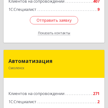
Клиентов на сопровождении
407
1С:Специалист
9
Отправить заявку
Отправить заявку
Показать контакты
Назад
Автоматизация
Автоматизация
Смоленск
214019, Смоленская обл, Смоленск г, Марии
Октябрьской ул, дом № 16, оф.107
Подробнее
Клиентов на сопровождении
271
1С:Специалист
2