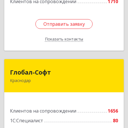
Клиентов на сопровождении
1710
Отправить заявку
Отправить заявку
Показать контакты
Назад
Глобал-Софт
Глобал-Софт
Краснодар
350018, Краснодарский край, Краснодар г,
Сормовская ул, дом № 7
Подробнее
Клиентов на сопровождении
1656
1С:Специалист
80