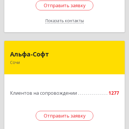
Отправить заявку
Отправить заявку
Показать контакты
Назад
Альфа-Софт
Альфа-Софт
Сочи
354000, Краснодарский край, Сочи г, Роз ул,
дом № 119, этаж 3
Подробнее
Клиентов на сопровождении
1277
Отправить заявку
Отправить заявку