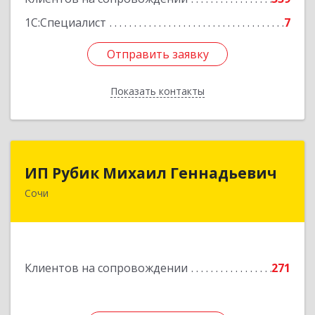
1С:Специалист
7
Отправить заявку
Отправить заявку
Показать контакты
Назад
ИП Рубик Михаил Геннадьевич
ИП Рубик Михаил Геннадьевич
Сочи
354003, Краснодарский край, Сочи г,
Макаренко ул, дом № 6/2
Подробнее
Клиентов на сопровождении
271