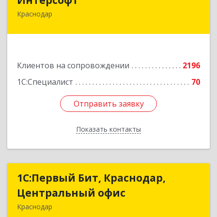
Краснодар
350020, Краснодарский край, Краснодар г,
Рашпилевская ул, дом № 179/1, оф.618
Подробнее
Клиентов на сопровождении
2196
1С:Специалист
70
Отправить заявку
Отправить заявку
Показать контакты
Назад
1С:Первый Бит, Краснодар,
1С:Первый Бит, Краснодар,
Центральный офис
Центральный офис
Краснодар
350051, Краснодарский край, Краснодар г,