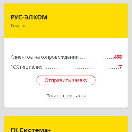
РУС-ЭЛКОМ
РУС-ЭЛКОМ
Темрюк
353500, Краснодарский край, Темрюкский р-н,
Темрюк г, Ленина ул, дом № 104
Подробнее
Клиентов на сопровождении
468
1С:Специалист
7
Отправить заявку
Отправить заявку
Показать контакты
Назад
ГК Система+
ГК Система+