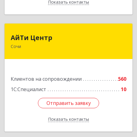
Показать контакты
Назад
АйТи Центр
АйТи Центр
Сочи
354000, Краснодарский край, Сочи, Московская
ул, дом № 19
Подробнее
Клиентов на сопровождении
560
1С:Специалист
10
Отправить заявку
Отправить заявку
Показать контакты
Назад