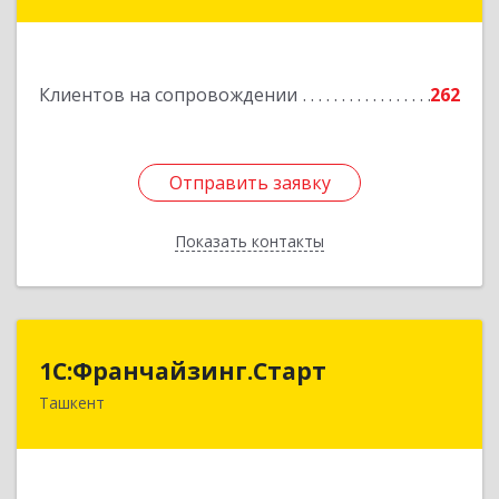
Подробнее
Клиентов на сопровождении
262
Отправить заявку
Отправить заявку
Показать контакты
Назад
1С:Франчайзинг.Старт
1С:Франчайзинг.Старт
Ташкент
Узбекистан, г.Ташкент, Шахантахурский район,
массив Хадра д.17А
Подробнее