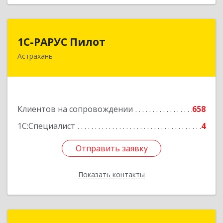
1С-РАРУС Пилот
1С-РАРУС Пилот
Астрахань
414024, Астраханская обл, Астрахань г,
Бакинская ул, корпус 78, пом.28, КОМ. 31
Подробнее
Клиентов на сопровождении
658
1С:Специалист
4
Отправить заявку
Отправить заявку
Показать контакты
Назад