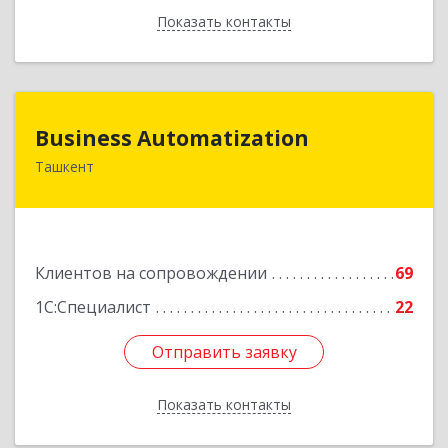
Показать контакты
Назад
Business Automatization
Business Automatization
Ташкент
Узбекистан, г. Ташкент, Мирабадский район,
ул. Афросиеб, дом 4Б
Подробнее
Клиентов на сопровождении
69
1С:Специалист
22
Отправить заявку
Отправить заявку
Показать контакты
Назад