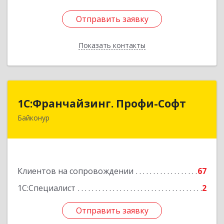
Отправить заявку
Отправить заявку
Показать контакты
Назад
1С:Франчайзинг. Профи-Софт
1С:Франчайзинг. Профи-Софт
Байконур
468320, Байконур г, Ленина ул, дом № 10,
кв.1+2+3
Подробнее
Клиентов на сопровождении
67
1С:Специалист
2
Отправить заявку
Отправить заявку