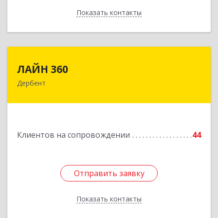
Показать контакты
Назад
ЛАЙН 360
ЛАЙН 360
Дербент
368600, Дагестан Респ, Дербент г, Ю.Гагарина
ул, домовладение № 14, пом.1
Подробнее
Клиентов на сопровождении
44
Отправить заявку
Отправить заявку
Показать контакты
Назад