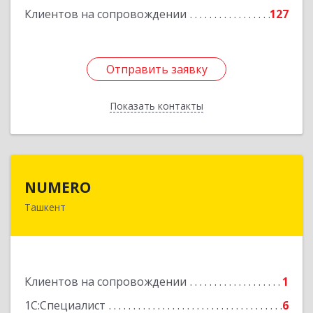
Клиентов на сопровождении
127
Отправить заявку
Отправить заявку
Показать контакты
Назад
NUMERO
NUMERO
Ташкент
УЗБЕКИСТАН , г. Ташкент, Хамзинский район,
58 в/г, д. 70/2, кв. 1
Подробнее
Клиентов на сопровождении
1
1С:Специалист
6