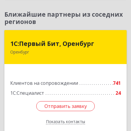
Ближайшие партнеры из соседних
регионов
1С:Первый Бит, Оренбург
1С:Первый Бит, Оренбург
Оренбург
460044, Оренбургская обл, Оренбург, Березка
ул, дом № 2/5, пом.4
Подробнее
Клиентов на сопровождении
741
1С:Специалист
24
Отправить заявку
Отправить заявку
Показать контакты
Назад