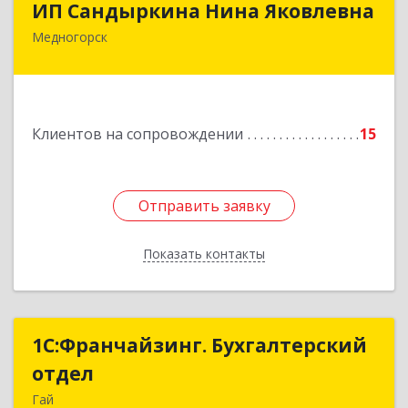
ИП Сандыркина Нина Яковлевна
Медногорск
462270, Оренбургская обл, Медногорск г,
Металлургов ул, дом № 19, кв.22
Подробнее
Клиентов на сопровождении
15
Отправить заявку
Отправить заявку
Показать контакты
Назад
1С:Франчайзинг. Бухгалтерский
1С:Франчайзинг. Бухгалтерский
отдел
отдел
Гай