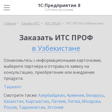
1С:Предприятие 8
Система программ
Главная
Тарифы ИТС
ИТС ПРОФ
ИТС ПРОФ в Узбекистане
Заказать ИТС ПРОФ
в Узбекистане
Ознакомьтесь с информационными карточками,
выберите партнёра и отправьте заявку на
консультацию, приобретение или внедрение
продукта.
Ташкент
Смотрите также:
Азербайджан
,
Армения
,
Беларусь
,
Казахстан
,
Кыргызстан
,
Латвия
,
Литва
,
Молдова
,
Россия
,
Таджикистан
,
Эстония