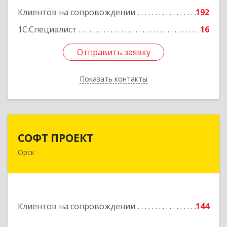
Подробнее
Клиентов на сопровождении
192
1С:Специалист
16
Отправить заявку
Отправить заявку
Показать контакты
Назад
СОФТ ПРОЕКТ
СОФТ ПРОЕКТ
Орск
462430, Оренбургская обл, Орск г,
Добровольского ул, дом № 23, кв.11
Подробнее
Клиентов на сопровождении
144