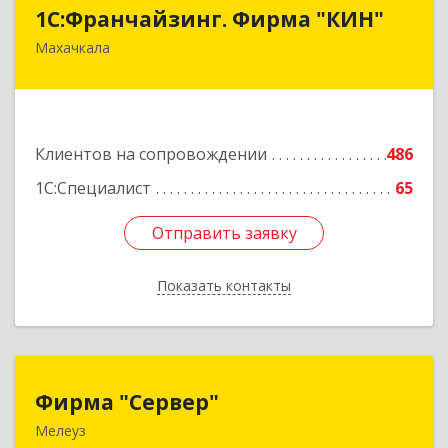
1С:Франчайзинг. Фирма "КИН"
1С:Франчайзинг. Фирма "КИН"
Махачкала
367030, Дагестан Респ, Махачкала г, И.Казака
ул, дом № 31
Подробнее
Клиентов на сопровождении
486
1С:Специалист
65
Отправить заявку
Отправить заявку
Показать контакты
Назад
Фирма "Сервер"
Фирма "Сервер"
Мелеуз
453852, Башкортостан Респ, Мелеузовский р-н,