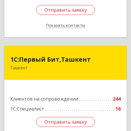
Отправить заявку
Отправить заявку
Показать контакты
Назад
1C:Первый Бит,Ташкент
1C:Первый Бит,Ташкент
Ташкент
г. Ташкент, Мирабадский район, ул. Афросиаб,
4Б, ком 205А
Подробнее
Клиентов на сопровождении
244
1С:Специалист
16
Отправить заявку
Отправить заявку