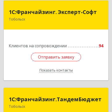
1С:Франчайзинг. Эксперт-Софт
1С:Франчайзинг. Эксперт-Софт
Тобольск
626150, Тюменская обл, Тобольск г, 7-й мкр,
дом № 39, пом.8
Подробнее
Клиентов на сопровождении
94
Отправить заявку
Отправить заявку
Показать контакты
Назад
1С:Франчайзинг.ТандемБюджет
1С:Франчайзинг.ТандемБюджет
Тобольск