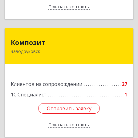
Показать контакты
Назад
Композит
Композит
Заводоуковск
627140, Тюменская обл, Заводоуковский р-н,
Заводоуковск г, Шоссейная ул, дом № 156
Подробнее
Клиентов на сопровождении
27
1С:Специалист
1
Отправить заявку
Отправить заявку
Показать контакты
Назад