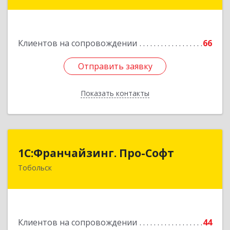
Подробнее
Клиентов на сопровождении
66
Отправить заявку
Отправить заявку
Показать контакты
Назад
1С:Франчайзинг. Про-Софт
1С:Франчайзинг. Про-Софт
Тобольск
626150, Тюменская обл, Тобольск г, Малая
Сибирская, дом № 14 "А"
Подробнее
Клиентов на сопровождении
44