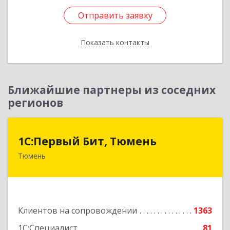
Отправить заявку
Отправить заявку
Показать контакты
Назад
Ближайшие партнеры из соседних
регионов
1С:Первый Бит, Тюмень
1С:Первый Бит, Тюмень
Тюмень
625000, Тюменская обл, Тюмень г, Республики
ул, дом № 61, оф.712
Подробнее
Клиентов на сопровождении
1363
1С:Специалист
81