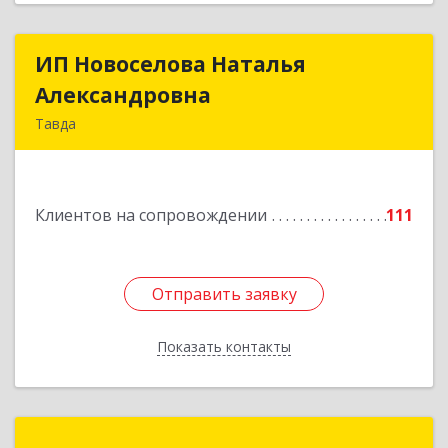
ИП Новоселова Наталья
ИП Новоселова Наталья
Александровна
Александровна
Тавда
623950, Свердловская обл, Тавда г, 9 Мая ул,
дом № 4
Клиентов на сопровождении
111
Подробнее
Отправить заявку
Отправить заявку
Показать контакты
Назад
1С:Франчайзинг. Компаньон