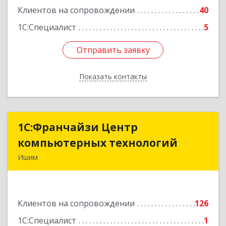
Клиентов на сопровождении
40
Подробнее
1С:Специалист
5
Отправить заявку
Отправить заявку
Показать контакты
Назад
1С:Франчайзи Центр
1С:Франчайзи Центр
компьютерных технологий
компьютерных технологий
Ишим
627750, Тюменская обл, Ишим г, 30 лет ВЛКСМ
ул, дом № 28/2
Клиентов на сопровождении
126
Подробнее
1С:Специалист
1