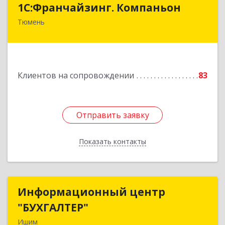
1С:Франчайзинг. Компаньон
Тюмень
625049, Тюменская обл, Тюмень г,
Магнитогорская ул, дом № 11, корпус 1, оф.19
Подробнее
Клиентов на сопровождении
83
Отправить заявку
Отправить заявку
Показать контакты
Назад
Информационный центр
Информационный центр
"БУХГАЛТЕР"
"БУХГАЛТЕР"
Ишим