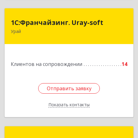
1С:Франчайзинг. Uray-soft
1С:Франчайзинг. Uray-soft
Урай
628284, Ханты-Мансийский Автономный округ
- Югра АО, Урай г, 2-й мкр, дом № 89а, кв.2
Подробнее
Клиентов на сопровождении
14
Отправить заявку
Отправить заявку
Показать контакты
Назад
Оптимум-С