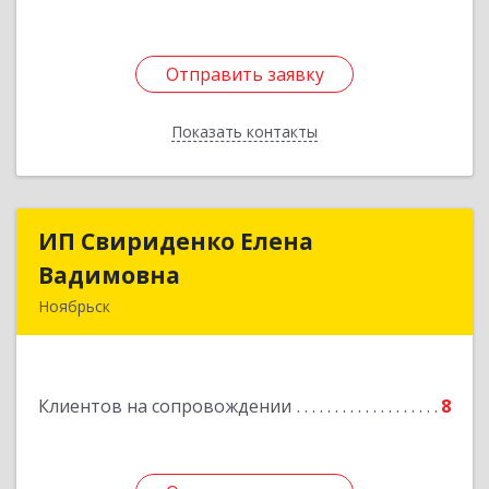
Отправить заявку
Отправить заявку
Показать контакты
Назад
ИП Свириденко Елена
ИП Свириденко Елена
Вадимовна
Вадимовна
Ноябрьск
629805, ЯНАО, Тюменская обл., г Ноябрьск,
ул.Магистральная д.65 ,кв.23
Клиентов на сопровождении
8
Подробнее