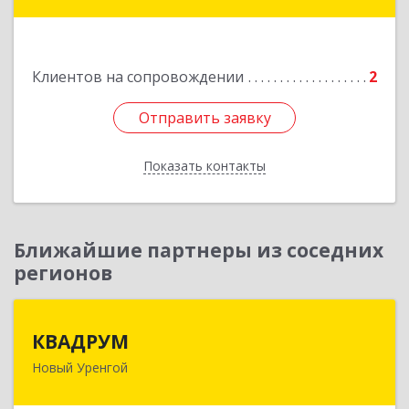
Глазкова ул, дом № 4 б
Подробнее
Клиентов на сопровождении
2
Отправить заявку
Отправить заявку
Показать контакты
Назад
Ближайшие партнеры из соседних
регионов
КВАДРУМ
КВАДРУМ
Новый Уренгой
629309, Ямало-Ненецкий АО, Новый Уренгой г,
Северное Кольцо ул, дом № 14