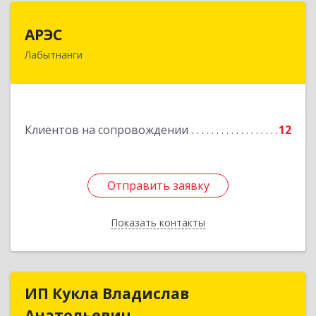
АРЭС
АРЭС
Лабытнанги
629400, Ямало-Ненецкий АО, Лабытнанги г,
Дзержинского ул, дом № 8, кв.62
Подробнее
Клиентов на сопровождении
12
Отправить заявку
Отправить заявку
Показать контакты
Назад
ИП Кукла Владислав
ИП Кукла Владислав
Анатольевич
Анатольевич