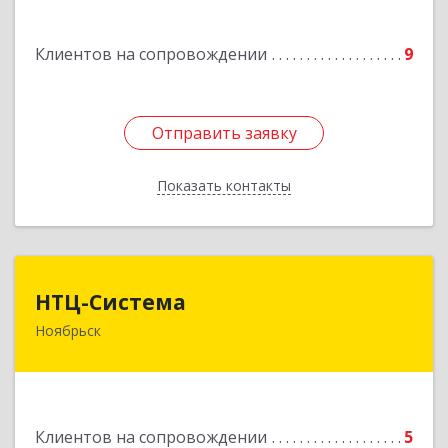
Подробнее
Клиентов на сопровождении
9
Отправить заявку
Отправить заявку
Показать контакты
Назад
НТЦ-Система
НТЦ-Система
Ноябрьск
629804, Ямало-Ненецкий АО, Ноябрьск г, 60 лет
СССР ул, дом № 39
Подробнее
Клиентов на сопровождении
5