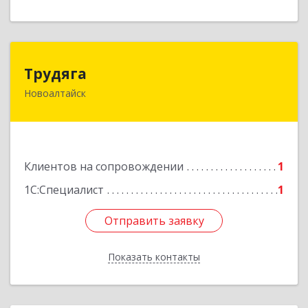
Трудяга
Трудяга
Новоалтайск
658080, Алтайский край, Новоалтайск г,
Прудская ул, дом № 10-21
Подробнее
Клиентов на сопровождении
1
1С:Специалист
1
Отправить заявку
Отправить заявку
Показать контакты
Назад