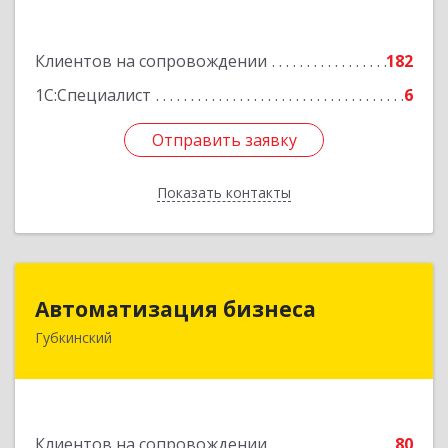
Подробнее
Клиентов на сопровождении
182
1С:Специалист
6
Отправить заявку
Отправить заявку
Показать контакты
Назад
Автоматизация бизнеса
Автоматизация бизнеса
Губкинский
629830, Ямало-Ненецкий АО, Губкинский г,
мкр.6, дом № 5
Подробнее
Клиентов на сопровождении
80