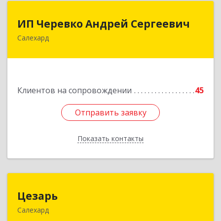
ИП Черевко Андрей Сергеевич
ИП Черевко Андрей Сергеевич
Салехард
629003, Ямало-Ненецкий АО, Салехард г,
Маяковского ул, дом № 44, этаж 2
Подробнее
Клиентов на сопровождении
45
Отправить заявку
Отправить заявку
Показать контакты
Назад
Цезарь
Цезарь
Салехард
629008, Ямало-Ненецкий АО, Салехард г,