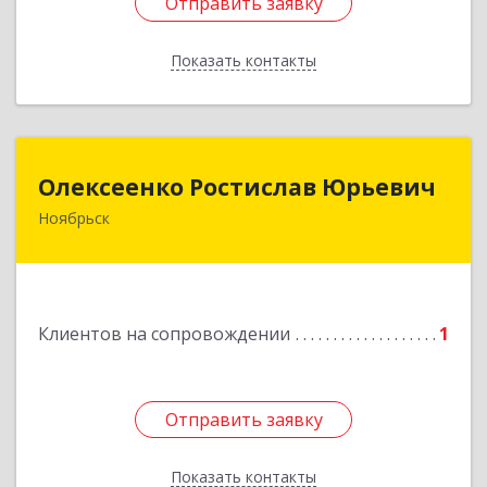
Отправить заявку
Отправить заявку
Показать контакты
Назад
Олексеенко Ростислав Юрьевич
Олексеенко Ростислав Юрьевич
Ноябрьск
629804, Ямало-Ненецкий АО, Ноябрьск г,
УТАДС п, дом № 84, кв.2
Подробнее
Клиентов на сопровождении
1
Отправить заявку
Отправить заявку
Показать контакты
Назад