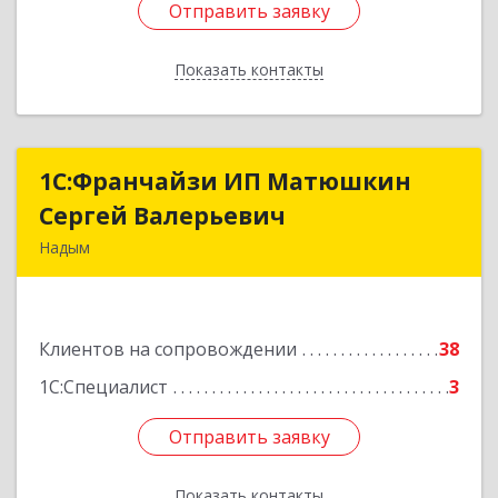
Отправить заявку
Отправить заявку
Показать контакты
Назад
1С:Франчайзи ИП Матюшкин
1С:Франчайзи ИП Матюшкин
Сергей Валерьевич
Сергей Валерьевич
Надым
629730, Ямало-Ненецкий АО, Надым г, ул.
Зверева, дом № 47, кв.28
Клиентов на сопровождении
38
Подробнее
1С:Специалист
3
Отправить заявку
Отправить заявку
Показать контакты
Назад