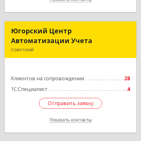
Югорский Центр
Югорский Центр
Автоматизации Учета
Автоматизации Учета
Советский
628242, Ханты-Мансийский Автономный округ
- Югра АО, Советский р-н, Советский г, Ленина
ул, дом № 18, оф.9
Клиентов на сопровождении
28
Подробнее
1С:Специалист
4
Отправить заявку
Отправить заявку
Показать контакты
Назад