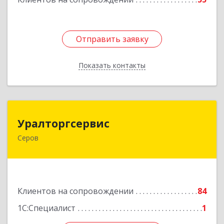
Отправить заявку
Отправить заявку
Показать контакты
Назад
Уралторгсервис
Уралторгсервис
Серов
624980, Свердловская обл, Серов г, Кирова ул,
дом № 2
Подробнее
Клиентов на сопровождении
84
1С:Специалист
1