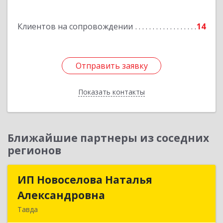
Подробнее
Клиентов на сопровождении
14
Отправить заявку
Отправить заявку
Показать контакты
Назад
Ближайшие партнеры из соседних
регионов
ИП Новоселова Наталья
ИП Новоселова Наталья
Александровна
Александровна
Тавда
623950, Свердловская обл, Тавда г, 9 Мая ул,