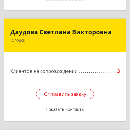
Даудова Светлана Викторовна
Даудова Светлана Викторовна
Югорск
Подробнее
Клиентов на сопровождении
3
Отправить заявку
Отправить заявку
Показать контакты
Назад