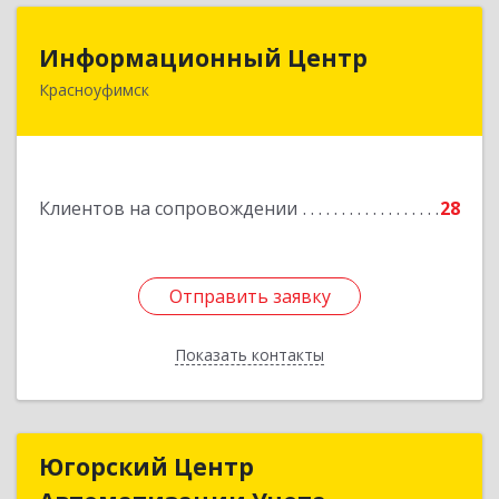
Информационный Центр
Информационный Центр
Красноуфимск
623300, Свердловская обл, Красноуфимск г,
Мизерова ул, дом № 112А
Подробнее
Клиентов на сопровождении
28
Отправить заявку
Отправить заявку
Показать контакты
Назад
Югорский Центр
Югорский Центр