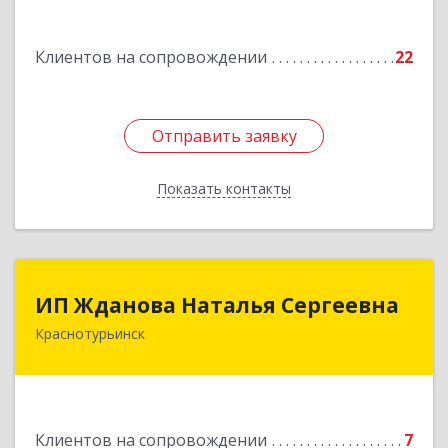
№ 52
Подробнее
Клиентов на сопровождении
22
Отправить заявку
Отправить заявку
Показать контакты
Назад
ИП Жданова Наталья Сергеевна
ИП Жданова Наталья Сергеевна
Краснотурьинск
Подробнее
Клиентов на сопровождении
7