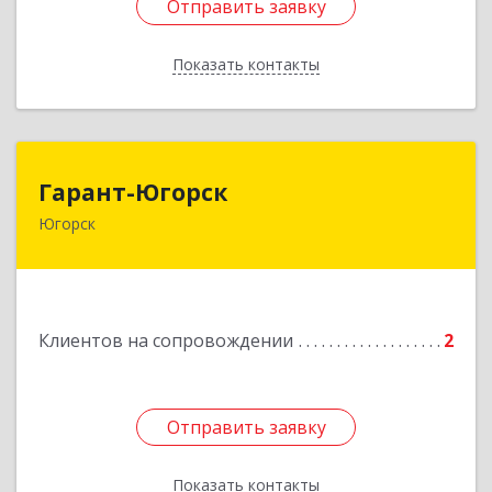
Отправить заявку
Отправить заявку
Показать контакты
Назад
Гарант-Югорск
Гарант-Югорск
Югорск
628260, Ханты-Мансийский Автономный округ
- Югра АО, Югорск г, Титова ул, дом № 63
Подробнее
Клиентов на сопровождении
2
Отправить заявку
Отправить заявку
Показать контакты
Назад