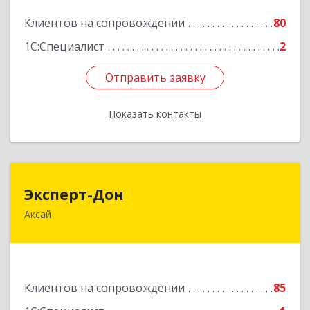
Клиентов на сопровождении
80
Подробнее
1С:Специалист
2
Отправить заявку
Отправить заявку
Показать контакты
Назад
Эксперт-Дон
Эксперт-Дон
Аксай
346720, Ростовская обл, Аксай г, Буденного ул,
дом № 136, оф.16-17
Подробнее
Клиентов на сопровождении
85