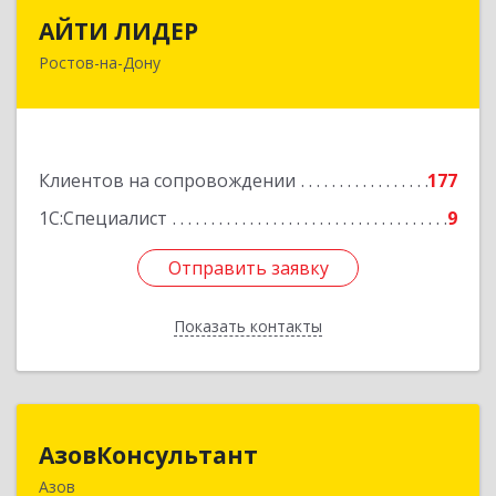
АЙТИ ЛИДЕР
АЙТИ ЛИДЕР
Ростов-на-Дону
344065, Ростовская обл, Ростов-на-Дону г,
Беломорский пер, дом № 98, оф.206
Подробнее
Клиентов на сопровождении
177
1С:Специалист
9
Отправить заявку
Отправить заявку
Показать контакты
Назад
АзовКонсультант
АзовКонсультант
Азов
346780, Ростовская обл, Азов г, Петровский б-р,