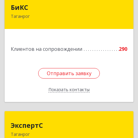
БиКС
БиКС
Таганрог
347900, Ростовская обл, Таганрог г, Фрунзе ул,
дом № 74, кв.1
Подробнее
Клиентов на сопровождении
290
Отправить заявку
Отправить заявку
Показать контакты
Назад
ЭкспертС
ЭкспертС
Таганрог
347905, Ростовская обл, Таганрог г,