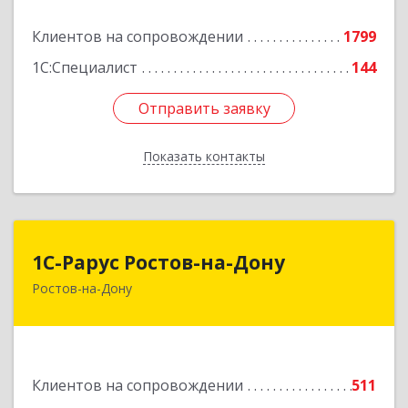
Подробнее
Клиентов на сопровождении
1799
1С:Специалист
144
Отправить заявку
Отправить заявку
Показать контакты
Назад
1С-Рарус Ростов-на-Дону
1С-Рарус Ростов-на-Дону
Ростов-на-Дону
344002, Ростовская обл, г.о. город Ростов-на-
Дону, Ростов-на-Дону г, Газетный пер, дом №
47Б
Подробнее
Клиентов на сопровождении
511