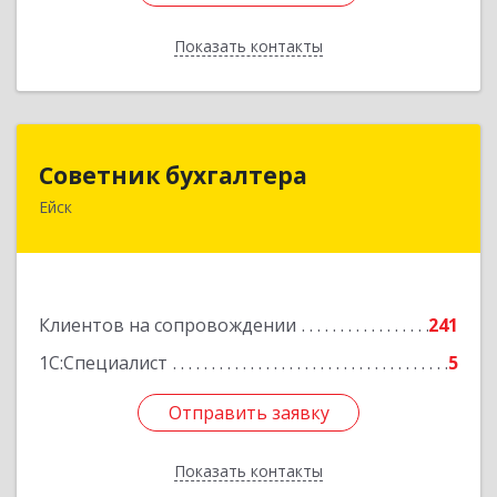
Показать контакты
Назад
Советник бухгалтера
Советник бухгалтера
Ейск
353691, Краснодарский край, Ейский р-н, Ейск г,
Красная ул, дом №45/2, оф.4
Подробнее
Клиентов на сопровождении
241
1С:Специалист
5
Отправить заявку
Отправить заявку
Показать контакты
Назад