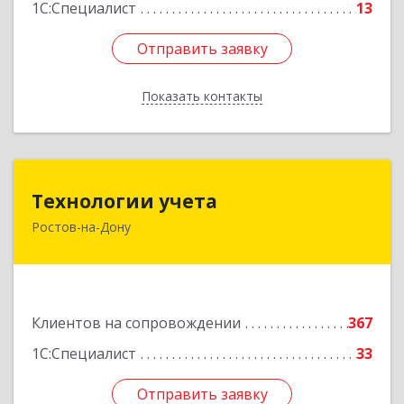
1С:Специалист
13
Отправить заявку
Отправить заявку
Показать контакты
Назад
Технологии учета
Технологии учета
Ростов-на-Дону
344064, Ростовская обл, Ростов-на-Дону г,
Вавилова ул, дом № 68, оф.309
Подробнее
Клиентов на сопровождении
367
1С:Специалист
33
Отправить заявку
Отправить заявку