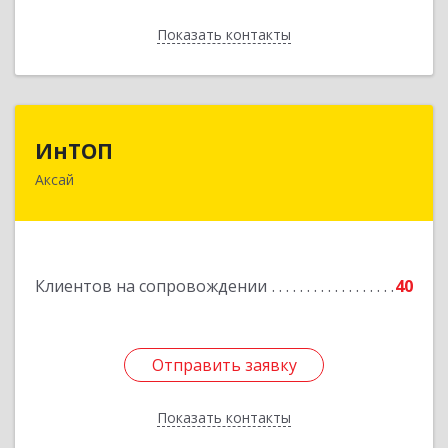
Показать контакты
Назад
ИнТОП
ИнТОП
Аксай
344000, Ростов-на-Дону г, Буденновский пр-кт,
дом № 80, оф.1004
Подробнее
Клиентов на сопровождении
40
Отправить заявку
Отправить заявку
Показать контакты
Назад