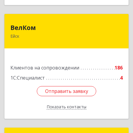
ВелКом
ВелКом
Ейск
353688, Краснодарский край, Ейский р-н, Ейск г,
Керченский пер, дом № 2/1, корпус 1
Подробнее
Клиентов на сопровождении
186
1С:Специалист
4
Отправить заявку
Отправить заявку
Показать контакты
Назад