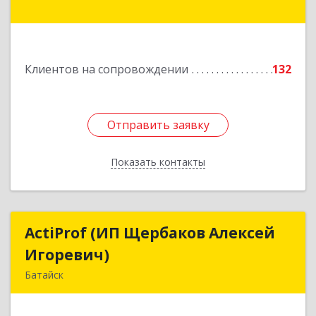
дом № 5
Подробнее
Клиентов на сопровождении
132
Отправить заявку
Отправить заявку
Показать контакты
Назад
ActiProf (ИП Щербаков Алексей
ActiProf (ИП Щербаков Алексей
Игоревич)
Игоревич)
Батайск
346885, Ростовская обл, Батайск г, Огородная
ул, дом № 97