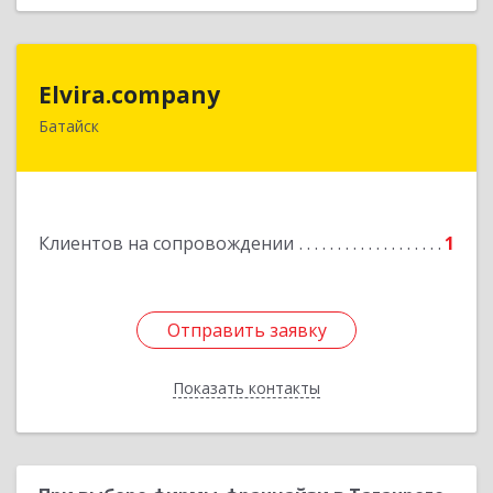
Elvira.company
Elvira.company
Батайск
Подробнее
Клиентов на сопровождении
1
Отправить заявку
Отправить заявку
Показать контакты
Назад