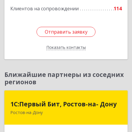
Клиентов на сопровождении
114
Отправить заявку
Отправить заявку
Показать контакты
Назад
Ближайшие партнеры из соседних
регионов
1С:Первый Бит, Ростов-на- Дону
1С:Первый Бит, Ростов-на- Дону
Ростов-на-Дону
344091, Ростовская обл, Ростов-на-Дону г,
Малиновского ул, дом № 3, корпус 1, пом.36