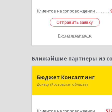
Клиентов на сопровождении
Отправить заявку
Отправить заявку
Показать контакты
Назад
Ближайшие партнеры из со
Бюджет Консалтин
Бюджет Консалтинг
Донецк (Ростовская область)
346338, Ростовская обл, г.о. Горо
Донецк, Донецк г, 12-й кв-л, дом 
10, оф.2
Подробне
Клиентов на сопровождении
52