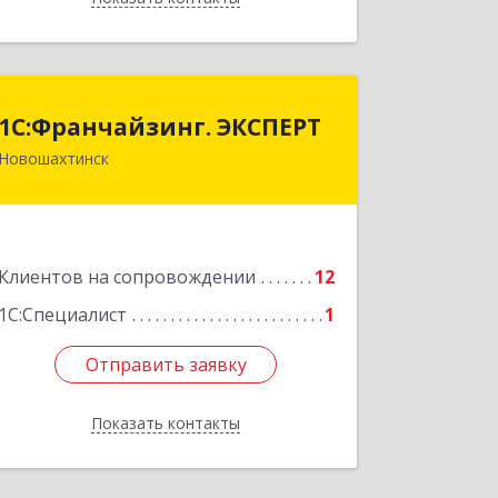
1С:Франчайзинг. ЭКСПЕРТ
1С:Франчайзинг. ЭКСПЕРТ
Новошахтинск
346901, Ростовская обл,
Новошахтинск г, Куйбышева ул, дом
№ 6, кв.2
Подробнее
Клиентов на сопровождении
12
1С:Специалист
1
Отправить заявку
Отправить заявку
Показать контакты
Назад