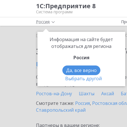
1С:Предприятие 8
Система программ
Россия
Пр
Главная
Тарифы ИТС
ИТС ПРОФ ГенДир
ИТС
Информация на сайте будет
отображаться для региона
Заказать ИТС ПРОФ 
Россия
в Гуково
Да, все верно
Ознакомьтесь с информационными карт
Выбрать другой
внедрение продукта.
Ростов-на-Дону
Шахты
Аксай
Ба
Смотрите также:
Россия
,
Ростовская обл
Ставропольский край
Партнеры в вашем регионе: