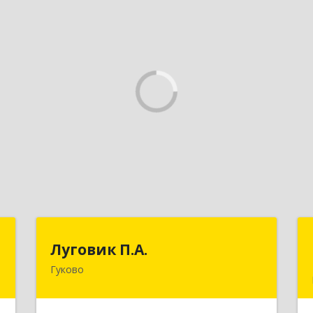
а
Луговик П.А.
Луговик П.А.
а
Гуково
Подробнее
е