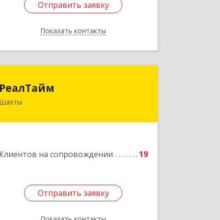
Отправить заявку
Отправить заявку
Показать контакты
Назад
РеалТайм
РеалТайм
Шахты
346504, Ростовская обл, Шахты г,
Чернышевского ул, дом № 42
Подробнее
Клиентов на сопровождении
19
Отправить заявку
Отправить заявку
Показать контакты
Назад