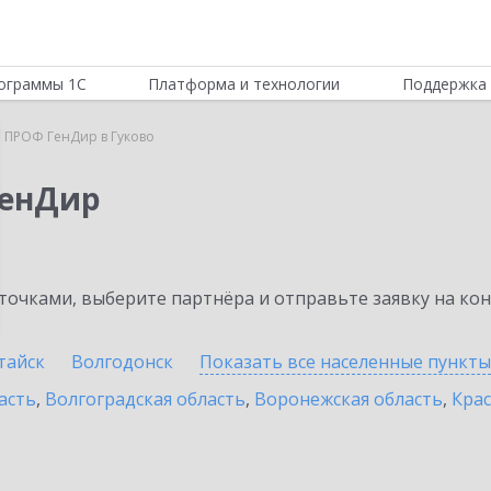
ограммы 1С
Платформа и технологии
Поддержка 
 ПРОФ ГенДир в Гуково
ГенДир
очками, выберите партнёра и отправьте заявку на ко
тайск
Волгодонск
Показать все населенные
пункты
асть
,
Волгоградская область
,
Воронежская область
,
Крас