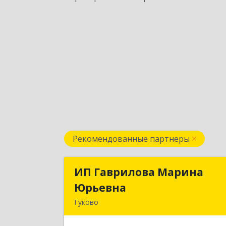
Рекомендованные партнеры
ИП Гаврилова Марина
ИП Гаврилова Марин
Юрьевна
Юрьевн
Гуково
Подробне