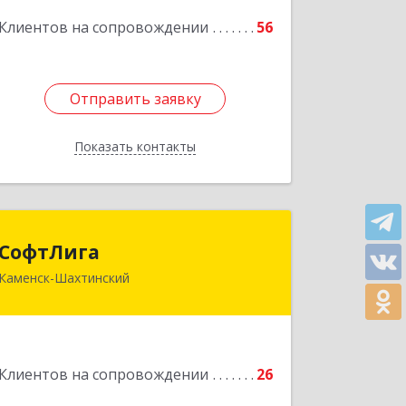
Подробнее
Клиентов на сопровождении
56
Отправить заявку
Отправить заявку
Показать контакты
Назад
СофтЛига
СофтЛига
Каменск-Шахтинский
347800, Ростовская обл, Каменск-
Шахтинский г, Желябова ул, дом №
33А
Подробнее
Клиентов на сопровождении
26