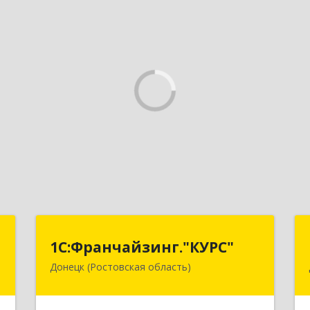
г
1С:Франчайзинг."КУРС"
1С:Франчайзинг."КУРС"
Донецк (Ростовская область)
д
346330, Ростовская обл, Донецк г,
№
Благодатный пер, дом № 16
8