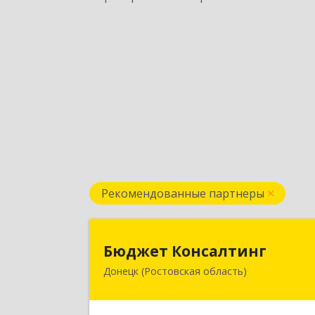
Рекомендованные партнеры
Бюджет Консалтин
Бюджет Консалтинг
Донецк (Ростовская область)
346338, Ростовская обл, г.о. Горо
Донецк, Донецк г, 12-й кв-л, дом 
10, оф.2