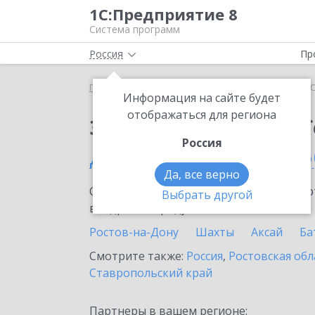
1С:Предприятие 8
Система программ
Россия
Пр
Главная
Тарифы ИТС
ИТС ПРОФ ГенДир
ИТС
Информация на сайте будет
отображаться для региона
Заказать ИТС ПРОФ 
Россия
Донецке (Ростовской о
Да, все верно
Ознакомьтесь с информационными карт
Выбрать другой
внедрение продукта.
Ростов-на-Дону
Шахты
Аксай
Ба
Смотрите также:
Россия
,
Ростовская обл
Ставропольский край
Партнеры в вашем регионе: