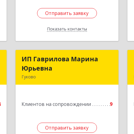
Отправить заявку
Отправить заявку
Показать контакты
Назад
с
ИП Гаврилова Марина
ИП Гаврилова Марина
Юрьевна
Юрьевна
н
Гуково
,
1
Подробнее
е
4
Клиентов на сопровождении
9
Отправить заявку
Отправить заявку