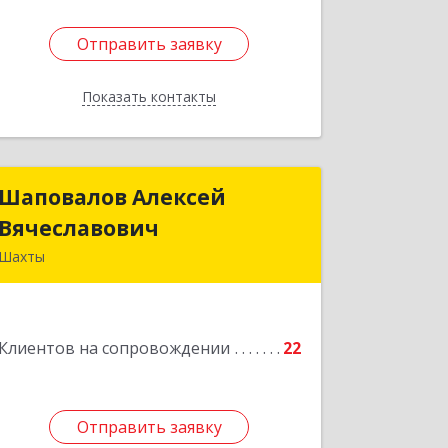
Отправить заявку
Отправить заявку
Показать контакты
Назад
Шаповалов Алексей
Шаповалов Алексей
Вячеславович
Вячеславович
Шахты
346510, Шахты г, Ленина ул, дом №
142
Клиентов на сопровождении
22
Подробнее
Отправить заявку
Отправить заявку