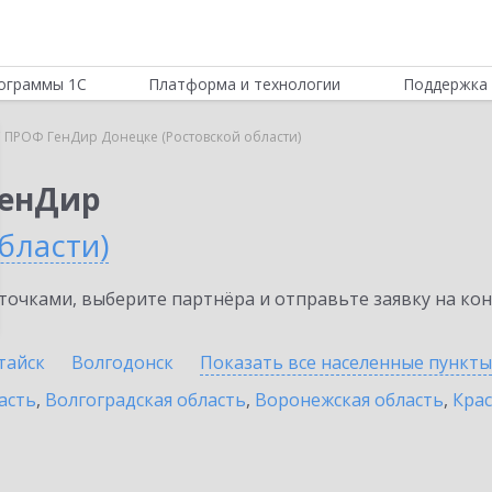
ограммы 1С
Платформа и технологии
Поддержка 
 ПРОФ ГенДир Донецке (Ростовской области)
ГенДир
бласти)
очками, выберите партнёра и отправьте заявку на ко
тайск
Волгодонск
Показать все населенные
пункты
асть
,
Волгоградская область
,
Воронежская область
,
Крас