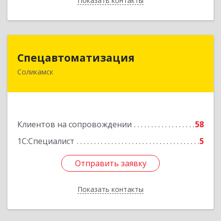
Показать контакты
Назад
Спецавтоматизация
Спецавтоматизация
Соликамск
618547, Пермский край, Соликамск г,
Транспортная ул, дом № 4
Подробнее
Клиентов на сопровождении
58
1С:Специалист
5
Отправить заявку
Отправить заявку
Показать контакты
Назад