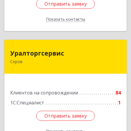
Отправить заявку
Отправить заявку
Показать контакты
Назад
Уралторгсервис
Уралторгсервис
Серов
624980, Свердловская обл, Серов г, Кирова ул,
дом № 2
Подробнее
Клиентов на сопровождении
84
1С:Специалист
1
Отправить заявку
Отправить заявку