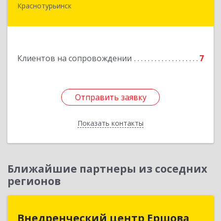
Краснотурьинск
Подробнее
Клиентов на сопровождении
7
Отправить заявку
Отправить заявку
Показать контакты
Назад
Ближайшие партнеры из соседних
регионов
Внедренческий центр Ершова
Внедренческий центр Ершова