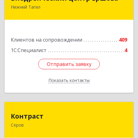
Нижний Тагил
622030, Свердловская обл, Нижний Тагил г,
Черноисточинское ш, дом № 58А, оф.6
Подробнее
Клиентов на сопровождении
409
1С:Специалист
4
Отправить заявку
Отправить заявку
Показать контакты
Назад
Контраст
Контраст
Серов
624993, Свердловская обл, Серов г, Ленина ул,
дом № 187