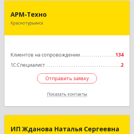
АРМ-Техно
АРМ-Техно
Краснотурьинск
624447, Свердловская обл, Краснотурьинск г,
Чкалова ул, дом № 4, оф.119
Подробнее
Клиентов на сопровождении
134
1С:Специалист
2
Отправить заявку
Отправить заявку
Показать контакты
Назад
ИП Жданова Наталья Сергеевна
ИП Жданова Наталья Сергеевна