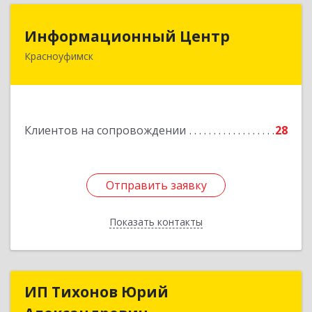
Информационный Центр
Информационный Центр
Красноуфимск
623300, Свердловская обл, Красноуфимск г,
Мизерова ул, дом № 112А
Подробнее
Клиентов на сопровождении
28
Отправить заявку
Отправить заявку
Показать контакты
Назад
ИП Тихонов Юрий
ИП Тихонов Юрий