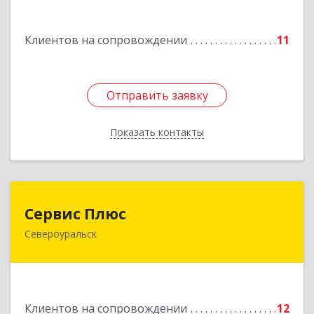
Машиностроителей ул, дом № 7, кв.30
Клиентов на сопровождении
11
Подробнее
Отправить заявку
Отправить заявку
Показать контакты
Назад
Сервис Плюс
Сервис Плюс
Североуральск
624480, Свердловская обл, Североуральск г,
Ленина ул, дом № 10, кв.оф.1
Подробнее
Клиентов на сопровождении
12