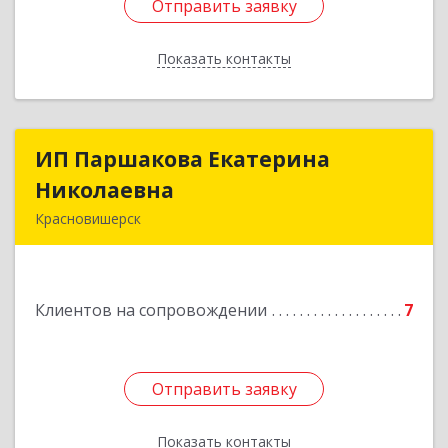
Отправить заявку
Отправить заявку
Показать контакты
Назад
ИП Паршакова Екатерина
ИП Паршакова Екатерина
Николаевна
Николаевна
Красновишерск
618590, Пермский край, Красновишерск г,
Карла Маркса ул, дом № 27, кв.8
Клиентов на сопровождении
7
Подробнее
Отправить заявку
Отправить заявку
Показать контакты
Назад