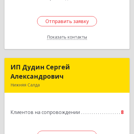
Отправить заявку
Отправить заявку
Показать контакты
Назад
ИП Дудин Сергей
ИП Дудин Сергей
Александрович
Александрович
Нижняя Салда
624740, Свердловская обл, Нижняя Салда г,
Энгельса ул, дом № 98
Клиентов на сопровождении
8
Подробнее