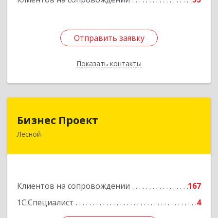
Отправить заявку
Отправить заявку
Показать контакты
Назад
Бизнес Проект
Бизнес Проект
Лесной
624200, Свердловская обл, Лесной г, Сиротина
ул, дом № 11
Подробнее
Клиентов на сопровождении
167
1С:Специалист
4