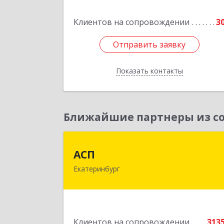
Подробне
Клиентов на сопровождении
3
Отправить заявку
Отправить заявку
Показать контакты
Назад
Ближайшие партнеры из со
АС
АСП
Екатеринбург
620075, Свердловская обл
Екатеринбург г, Карла Либкнехта ул
строение 22, оф.52
Подробне
Клиентов на сопровождении
313