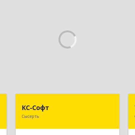
т
КС-Софт
КС-Софт
Сысерть
,
624001, Свердловская обл,
3
Сысертский р-н, Черданцево с,
Чапаева ул, дом № 39