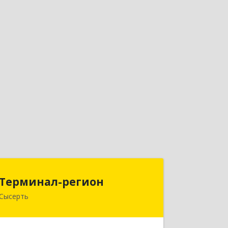
Терминал-регион
Терминал-регион
Сысерть
624022, Свердловская обл,
Сысертский р-н, Сысерть г, Ленина ул,
дом № 33, оф.209