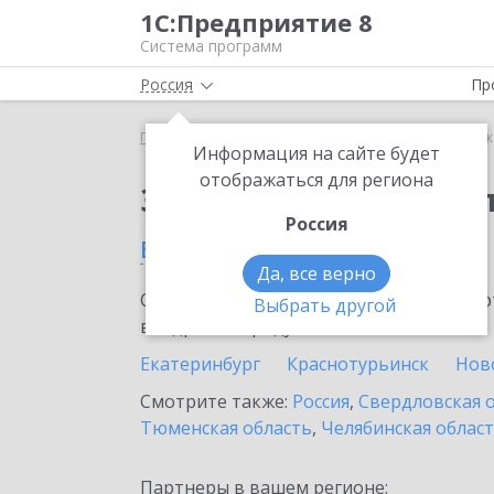
1С:Предприятие 8
Система программ
Россия
Пр
Главная
Тарифы ИТС
ИТС Бюджет
ИТС Бюдже
Информация на сайте будет
отображаться для региона
Заказать ИТС Бюдже
Россия
в Сысерти
Да, все верно
Ознакомьтесь с информационными карт
Выбрать другой
внедрение продукта.
Екатеринбург
Краснотурьинск
Нов
Смотрите также:
Россия
,
Свердловская 
Тюменская область
,
Челябинская облас
Партнеры в вашем регионе: