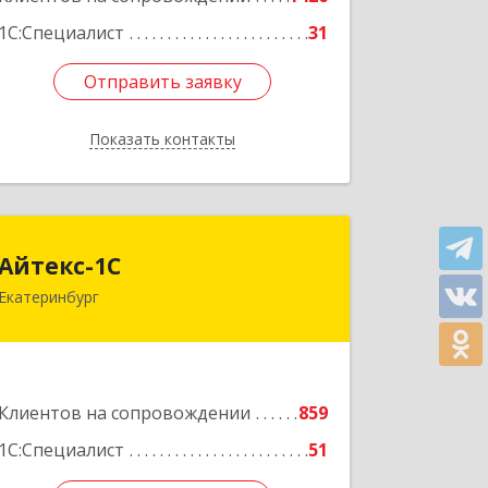
1С:Специалист
31
Отправить заявку
Отправить заявку
Показать контакты
Назад
Айтекс-1С
Айтекс-1С
Екатеринбург
620041, Свердловская обл,
Екатеринбург г, Маяковского ул, дом
№ 25А, оф.1206
Подробнее
Клиентов на сопровождении
859
1С:Специалист
51