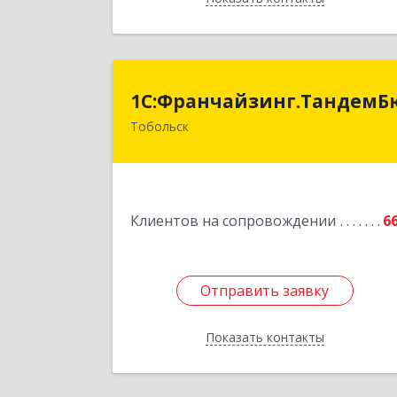
1С:Франчайзинг.ТандемБюдже
1С:Франчайзинг.Тандем
Тобольск
Подробне
Клиентов на сопровождении
6
Отправить заявку
Отправить заявку
Показать контакты
Назад