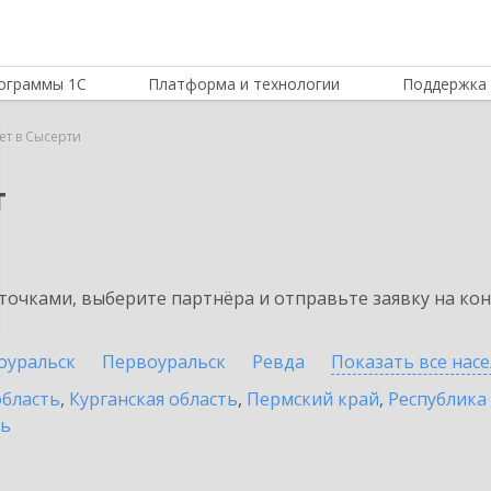
ограммы 1С
Платформа и технологии
Поддержка 
т в Сысерти
т
очками, выберите партнёра и отправьте заявку на ко
оуральск
Первоуральск
Ревда
Показать все нас
область
,
Курганская область
,
Пермский край
,
Республика
ть