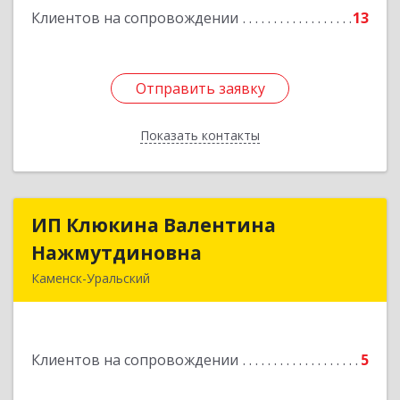
Клиентов на сопровождении
13
Отправить заявку
Отправить заявку
Показать контакты
Назад
ИП Клюкина Валентина
ИП Клюкина Валентина
Нажмутдиновна
Нажмутдиновна
Каменск-Уральский
623404, Свердловская обл, Каменск-Уральский
г, Крылова ул, дом № 19б, оф.2
Клиентов на сопровождении
5
Подробнее