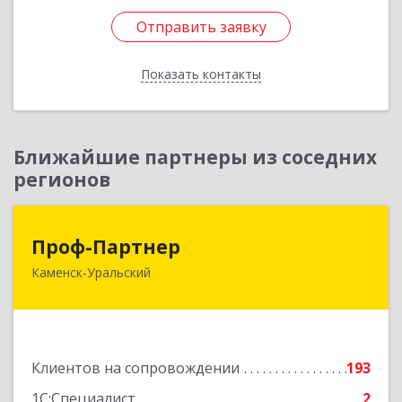
Отправить заявку
Отправить заявку
Показать контакты
Назад
Ближайшие партнеры из соседних
регионов
Проф-Партнер
Проф-Партнер
Каменск-Уральский
623406, Свердловская обл, Каменск-Уральский
г, Алюминиевая ул, дом № 38
Подробнее
Клиентов на сопровождении
193
1С:Специалист
2