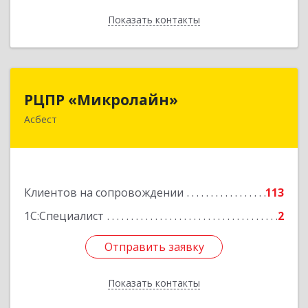
Показать контакты
Назад
РЦПР «Микролайн»
РЦПР «Микролайн»
Асбест
624272, Свердловская обл, Асбест г, имени В.И.
Ленина пр-кт, Здание № 29, оф.301
Подробнее
Клиентов на сопровождении
113
1С:Специалист
2
Отправить заявку
Отправить заявку
Показать контакты
Назад