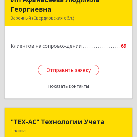
Георгиевна
Георгиевна
Заречный (Свердловская обл.)
624250, Свердловская обл, Заречный г,
Алещенкова ул, дом № 4, кв.46
Клиентов на сопровождении
69
Подробнее
Отправить заявку
Отправить заявку
Показать контакты
Назад
"ТЕХ-АС" Технологии Учета
"ТЕХ-АС" Технологии Учета
Талица
623640, Свердловская обл, Талицкий р-н,