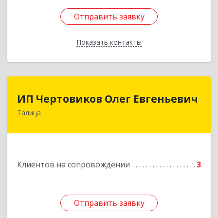
Отправить заявку
Отправить заявку
Показать контакты
Назад
ИП Чертовиков Олег Евгеньевич
ИП Чертовиков Олег Евгеньевич
Талица
623640, Свердловская обл, Талица г, Ленина ул,
дом № 73, кв.31
Подробнее
Клиентов на сопровождении
3
Отправить заявку
Отправить заявку