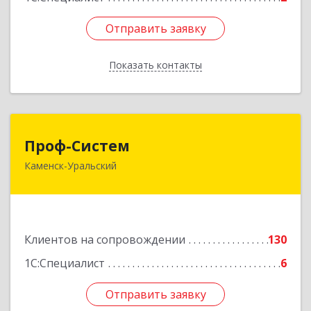
Отправить заявку
Отправить заявку
Показать контакты
Назад
Проф-Систем
Проф-Систем
Каменск-Уральский
623406, Свердловская обл, Каменск-Уральский
г, Уральская ул, дом № 43, пом.110
Подробнее
Клиентов на сопровождении
130
1С:Специалист
6
Отправить заявку
Отправить заявку