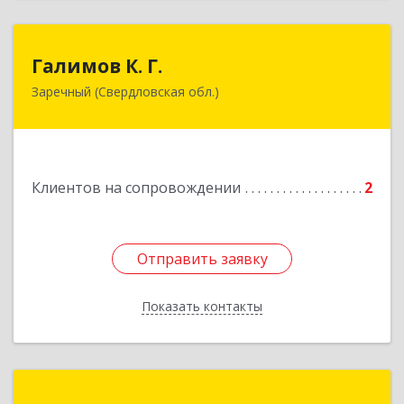
Галимов К. Г.
Галимов К. Г.
Заречный (Свердловская обл.)
Свердловская обл, г. Заречный, ул. Кузнецова,
д.24, оф.72
Подробнее
Клиентов на сопровождении
2
Отправить заявку
Отправить заявку
Показать контакты
Назад
Налимов Петр Андреевич