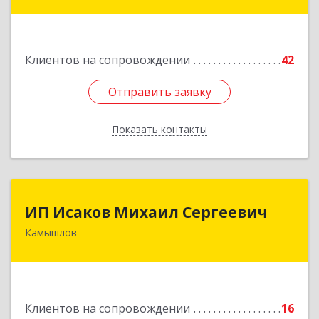
ул, дом № 30
Подробнее
Клиентов на сопровождении
42
Отправить заявку
Отправить заявку
Показать контакты
Назад
ИП Исаков Михаил Сергеевич
ИП Исаков Михаил Сергеевич
Камышлов
624860, Свердловская обл, Камышлов г, Ленина
ул, дом № 20
Подробнее
Клиентов на сопровождении
16