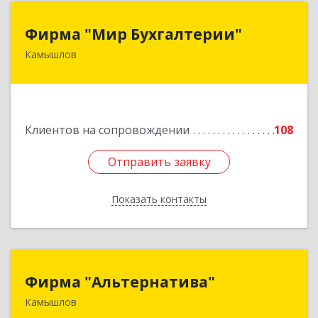
Фирма "Мир Бухгалтерии"
Фирма "Мир Бухгалтерии"
Камышлов
624860, Свердловская обл, Камышлов г,
Советская ул, дом № 7
Подробнее
Клиентов на сопровождении
108
Отправить заявку
Отправить заявку
Показать контакты
Назад
Фирма "Альтернатива"
Фирма "Альтернатива"
Камышлов
624860, Свердловская обл, Камышлов г, Ленина