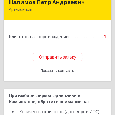
Налимов Петр Андреевич
Артемовский
623780, Свердловская обл, Артемовский г,
Добролюбова ул, дом № 25
Подробнее
Клиентов на сопровождении
1
Отправить заявку
Отправить заявку
Показать контакты
Назад
При выборе фирмы-франчайзи в
Камышлове, обратите внимание на:
Количество клиентов (договоров ИТС)