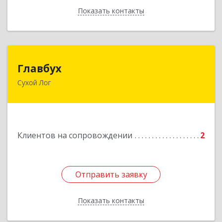
Показать контакты
Назад
Главбух
Главбух
Сухой Лог
624800, Свердловская обл, Сухой Лог г,
Артиллеристов ул, дом № 41, кв.28
Подробнее
Клиентов на сопровождении
2
Отправить заявку
Отправить заявку
Показать контакты
Назад