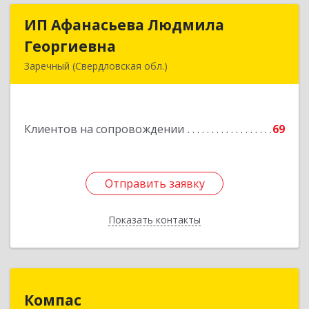
ИП Афанасьева Людмила
ИП Афанасьева Людмила
Георгиевна
Георгиевна
Заречный (Свердловская обл.)
624250, Свердловская обл, Заречный г,
Алещенкова ул, дом № 4, кв.46
Клиентов на сопровождении
69
Подробнее
Отправить заявку
Отправить заявку
Показать контакты
Назад
Компас
Компас