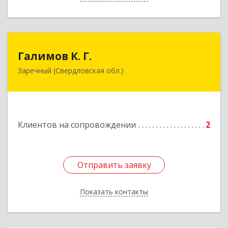
Галимов К. Г.
Галимов К. Г.
Заречный (Свердловская обл.)
Свердловская обл, г. Заречный, ул. Кузнецова,
д.24, оф.72
Подробнее
Клиентов на сопровождении
2
Отправить заявку
Отправить заявку
Показать контакты
Назад