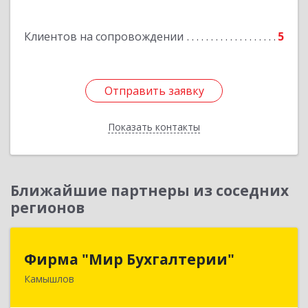
г, Крылова ул, дом № 19б, оф.2
Клиентов на сопровождении
5
Подробнее
Отправить заявку
Отправить заявку
Показать контакты
Назад
Ближайшие партнеры из соседних
регионов
Фирма "Мир Бухгалтерии"
Фирма "Мир Бухгалтерии"
Камышлов
624860, Свердловская обл, Камышлов г,
Советская ул, дом № 7