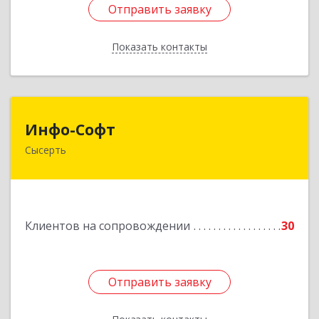
Отправить заявку
Отправить заявку
Показать контакты
Назад
Инфо-Софт
Инфо-Софт
Сысерть
624021, Свердловская обл, Сысерть г, Коммуны
ул, дом № 39, кв.13
Подробнее
Клиентов на сопровождении
30
Отправить заявку
Отправить заявку