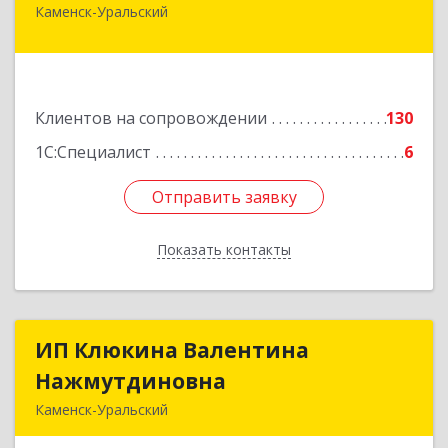
Каменск-Уральский
623406, Свердловская обл, Каменск-Уральский
г, Уральская ул, дом № 43, пом.110
Подробнее
Клиентов на сопровождении
130
1С:Специалист
6
Отправить заявку
Отправить заявку
Показать контакты
Назад
ИП Клюкина Валентина
ИП Клюкина Валентина
Нажмутдиновна
Нажмутдиновна
Каменск-Уральский
623404, Свердловская обл, Каменск-Уральский