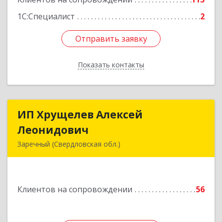
1С:Специалист
2
Отправить заявку
Отправить заявку
Показать контакты
Назад
ИП Хрущелев Алексей
ИП Хрущелев Алексей
Леонидович
Леонидович
Заречный (Свердловская обл.)
624250, Свердловская обл, Заречный г,
Курчатова ул, дом № 27/2, кв.57
Клиентов на сопровождении
56
Подробнее