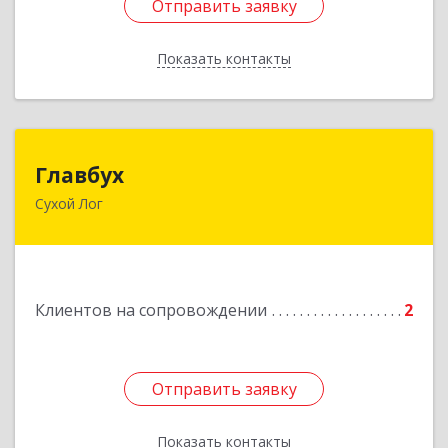
Отправить заявку
Отправить заявку
Показать контакты
Назад
Главбух
Главбух
Сухой Лог
624800, Свердловская обл, Сухой Лог г,
Артиллеристов ул, дом № 41, кв.28
Подробнее
Клиентов на сопровождении
2
Отправить заявку
Отправить заявку
Показать контакты
Назад