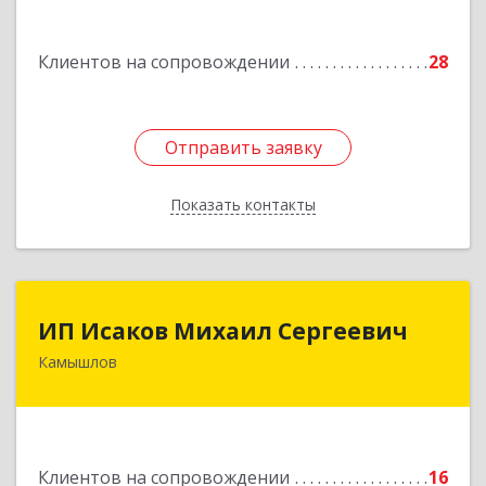
Подробнее
Клиентов на сопровождении
28
Отправить заявку
Отправить заявку
Показать контакты
Назад
ИП Исаков Михаил Сергеевич
ИП Исаков Михаил Сергеевич
Камышлов
624860, Свердловская обл, Камышлов г, Ленина
ул, дом № 20
Подробнее
Клиентов на сопровождении
16