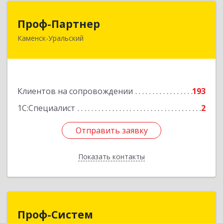
Проф-Партнер
Проф-Партнер
Каменск-Уральский
623406, Свердловская обл, Каменск-Уральский
г, Алюминиевая ул, дом № 38
Подробнее
Клиентов на сопровождении
193
1С:Специалист
2
Отправить заявку
Отправить заявку
Показать контакты
Назад
Проф-Систем
Проф-Систем