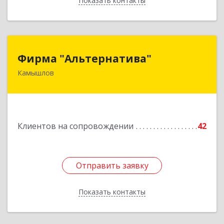
Показать контакты
Назад
Фирма "Альтернатива"
Фирма "Альтернатива"
Камышлов
624860, Свердловская обл, Камышлов г, Ленина
ул, дом № 30
Подробнее
Клиентов на сопровождении
42
Отправить заявку
Отправить заявку
Показать контакты
Назад