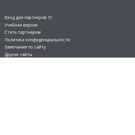
Вход для партнеров 1С
Учебная версия
Стать партнером
Политика конфиденциальности
Замечания по сайту
Другие сайты
Телефон:
+7 (495) 737-92-57
Email:
site_v8@1c.ru
Отдел продаж:
г. Москва
,
улица Селезнёвская, дом 21
© 2026 АО «Группа 1С» (правопреемник «1С»). Все права на сайт
защищены