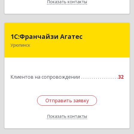
Показать контакты
Назад
1С:Франчайзи Агатес
1С:Франчайзи Агатес
Урюпинск
403113, Волгоградская обл, Урюпинск г, Ленина
пр-кт, дом № 90а
Подробнее
Клиентов на сопровождении
32
Отправить заявку
Отправить заявку
Показать контакты
Назад