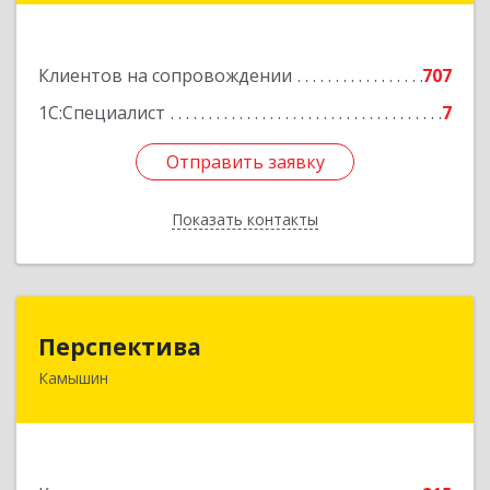
Подробнее
Клиентов на сопровождении
707
1С:Специалист
7
Отправить заявку
Отправить заявку
Показать контакты
Назад
Перспектива
Перспектива
Камышин
403850, Волгоградская обл, Камышин г,
Леонова ул, дом № 26
Подробнее