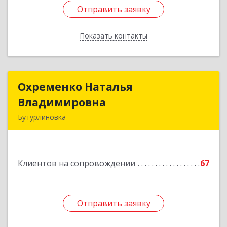
Отправить заявку
Отправить заявку
Показать контакты
Назад
Охременко Наталья
Охременко Наталья
Владимировна
Владимировна
Бутурлиновка
Подробнее
Клиентов на сопровождении
67
Отправить заявку
Отправить заявку