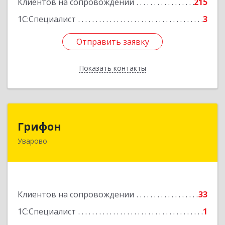
Клиентов на сопровождении
215
1С:Специалист
3
Отправить заявку
Отправить заявку
Показать контакты
Назад
Грифон
Грифон
Уварово
393461, Тамбовская обл, Уварово г, Южная ул,
дом № 40А
Подробнее
Клиентов на сопровождении
33
1С:Специалист
1