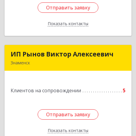
Отправить заявку
Отправить заявку
Показать контакты
Назад
ИП Рынов Виктор Алексеевич
ИП Рынов Виктор Алексеевич
Знаменск
Подробнее
Клиентов на сопровождении
5
Отправить заявку
Отправить заявку
Показать контакты
Назад