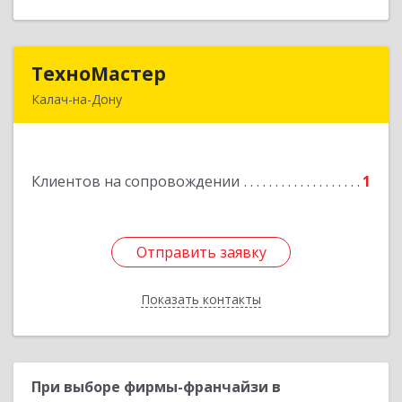
ТехноМастер
ТехноМастер
Калач-на-Дону
404503, Волгоградская обл, Калач-на-Дону г,
Пархоменко ул, дом № 4, кв. 56
Клиентов на сопровождении
1
Подробнее
Отправить заявку
Отправить заявку
Показать контакты
Назад
При выборе фирмы-франчайзи в