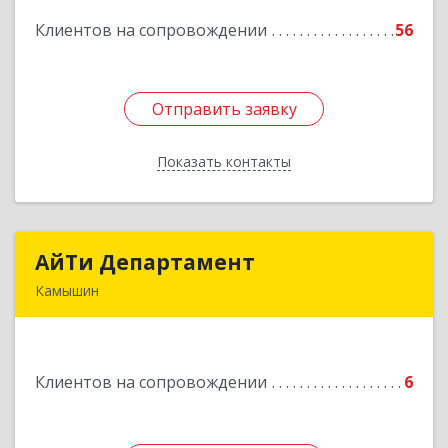
Клиентов на сопровождении
56
Подробнее
Отправить заявку
Отправить заявку
Показать контакты
Назад
АйТи Департамент
АйТи Департамент
Камышин
403882, Волгоградская обл, Камышин г,
Пролетарская ул, дом № 10/1
Клиентов на сопровождении
6
Подробнее