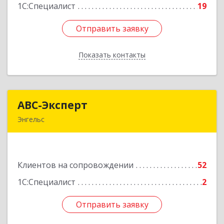
1С:Специалист
19
Отправить заявку
Отправить заявку
Показать контакты
Назад
АВС-Эксперт
АВС-Эксперт
Энгельс
413105, Саратовская обл, Энгельс г, Минская ул,
дом № 18/1
Клиентов на сопровождении
52
Подробнее
1С:Специалист
2
Отправить заявку
Отправить заявку