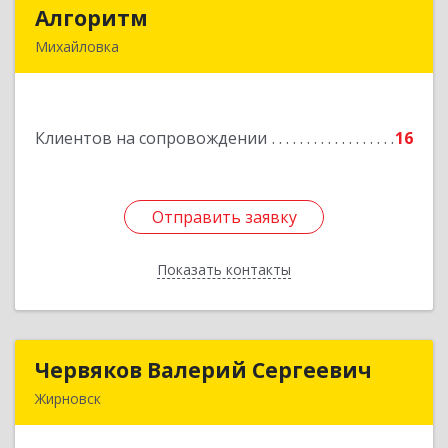
Алгоритм
Алгоритм
Михайловка
Подробнее
Клиентов на сопровождении
16
Отправить заявку
Отправить заявку
Показать контакты
Назад
Червяков Валерий Сергеевич
Червяков Валерий Сергеевич
Жирновск
403 791, 403791, Волгоградская обл,
Жирновский р-н, Жирновск г, Коммунальная ул,