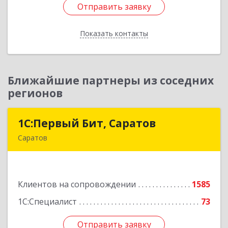
Отправить заявку
Отправить заявку
Показать контакты
Назад
Ближайшие партнеры из соседних
регионов
1С:Первый Бит, Саратов
1С:Первый Бит, Саратов
Саратов
410005, Саратовская обл, Саратов г,
Астраханская ул, дом № 87, корпус 50
Клиентов на сопровождении
1585
Подробнее
1С:Специалист
73
Отправить заявку
Отправить заявку