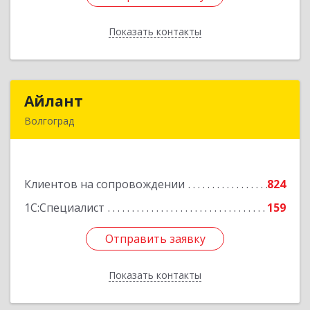
Показать контакты
Назад
Айлант
Айлант
Волгоград
400001, Волгоградская обл, Волгоград г, им
Канунникова ул, дом № 11А
Клиентов на сопровождении
824
Подробнее
1С:Специалист
159
Отправить заявку
Отправить заявку
Показать контакты
Назад