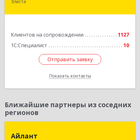
Элиста
358009, Калмыкия Респ, Элиста г, А.С.Пушкина
ул, дом № 20, оф.407
Подробнее
Клиентов на сопровождении
1127
1С:Специалист
10
Отправить заявку
Отправить заявку
Показать контакты
Назад
Ближайшие партнеры из соседних
регионов
Айлант
Айлант