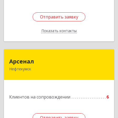
Отправить заявку
Отправить заявку
Показать контакты
Назад
Арсенал
Арсенал
Нефтекумск
Ставропольский край, Нефтекумск г,
Дзержинского ул, дом № 11А
Подробнее
Клиентов на сопровождении
6
Отправить заявку
Отправить заявку