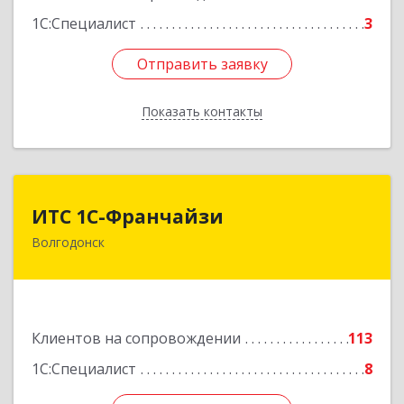
1С:Специалист
3
Отправить заявку
Отправить заявку
Показать контакты
Назад
ИТС 1С-Франчайзи
ИТС 1С-Франчайзи
Волгодонск
347380, Ростовская обл, Волгодонск г, Гагарина
ул, 22в помещение № III
Подробнее
Клиентов на сопровождении
113
1С:Специалист
8