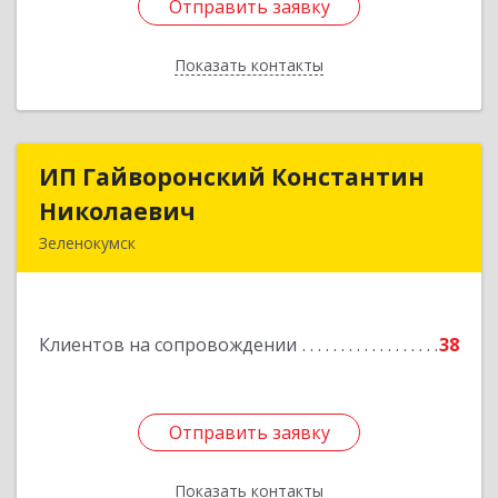
Отправить заявку
Отправить заявку
Показать контакты
Назад
ИП Гайворонский Константин
ИП Гайворонский Константин
Николаевич
Николаевич
Зеленокумск
357910, Ставропольский край, Советский р-н,
Зеленокумск г, Ленина пл, дом № 6, оф.4
Клиентов на сопровождении
38
Подробнее
Отправить заявку
Отправить заявку
Показать контакты
Назад