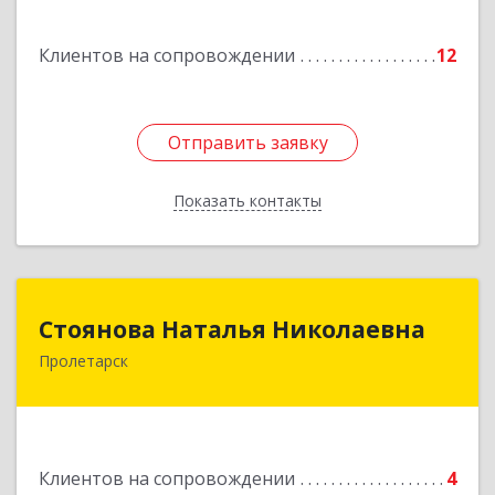
Ахтубинск г, Ст.Лаврентьева ул, дом № 2, кв.48
Клиентов на сопровождении
12
Подробнее
Отправить заявку
Отправить заявку
Показать контакты
Назад
Стоянова Наталья Николаевна
Стоянова Наталья Николаевна
Пролетарск
Подробнее
Клиентов на сопровождении
4