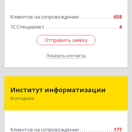
Подробнее
Клиентов на сопровождении
658
1С:Специалист
4
Отправить заявку
Отправить заявку
Показать контакты
Назад
Институт информатизации
Институт информатизации
Волгодонск
347383, Ростовская обл, Волгодонск г, Маршала
Кошевого ул, дом № 44, корпус II, оф.6
Подробнее
Клиентов на сопровождении
177