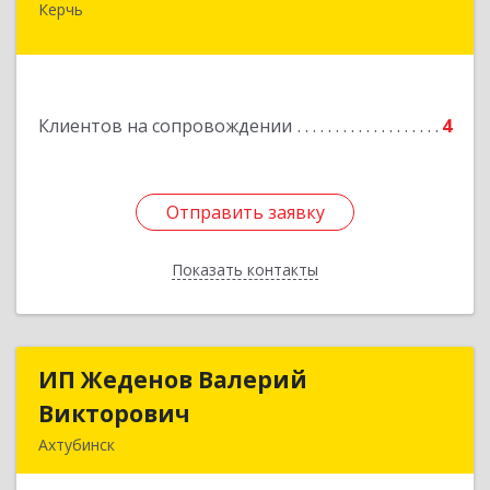
Керчь
Республика Калмыкия, г. Элиста, ул. Губаревича,
5, офис 304
Подробнее
Клиентов на сопровождении
4
Отправить заявку
Отправить заявку
Показать контакты
Назад
ИП Жеденов Валерий
ИП Жеденов Валерий
Викторович
Викторович
Ахтубинск
416500, Астраханская обл, Ахтубинский р-н,