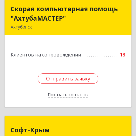
Скорая компьютерная помощь
Скорая компьютерная помощь
"АхтубаМАСТЕР"
"АхтубаМАСТЕР"
Ахтубинск
416506, Астраханская обл, Ахтубинский р-н,
Ахтубинск г, Буденного ул, дом № 7, кв.30
Клиентов на сопровождении
13
Подробнее
Отправить заявку
Отправить заявку
Показать контакты
Назад
Софт-Крым
Софт-Крым