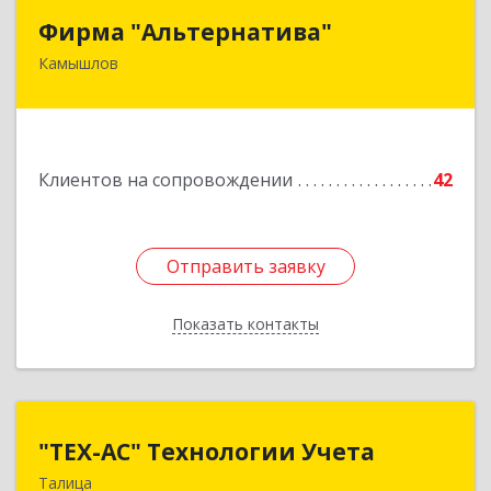
Фирма "Альтернатива"
Фирма "Альтернатива"
Камышлов
624860, Свердловская обл, Камышлов г, Ленина
ул, дом № 30
Подробнее
Клиентов на сопровождении
42
Отправить заявку
Отправить заявку
Показать контакты
Назад
"ТЕХ-АС" Технологии Учета
"ТЕХ-АС" Технологии Учета
Талица
623640, Свердловская обл, Талицкий р-н,