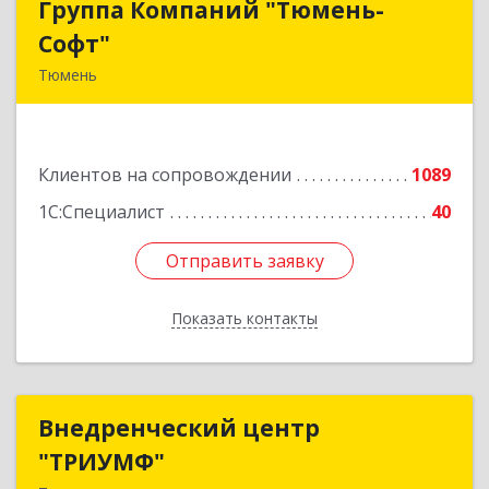
Группа Компаний "Тюмень-
Группа Компаний "Тюмень-
Софт"
Софт"
Тюмень
625048, Тюменская обл, Тюмень г, Салтыкова-
Щедрина ул, дом № 44/4
Клиентов на сопровождении
1089
Подробнее
1С:Специалист
40
Отправить заявку
Отправить заявку
Показать контакты
Назад
Внедренческий центр
Внедренческий центр
"ТРИУМФ"
"ТРИУМФ"