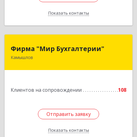
Показать контакты
Назад
Фирма "Мир Бухгалтерии"
Фирма "Мир Бухгалтерии"
Камышлов
624860, Свердловская обл, Камышлов г,
Советская ул, дом № 7
Подробнее
Клиентов на сопровождении
108
Отправить заявку
Отправить заявку
Показать контакты
Назад