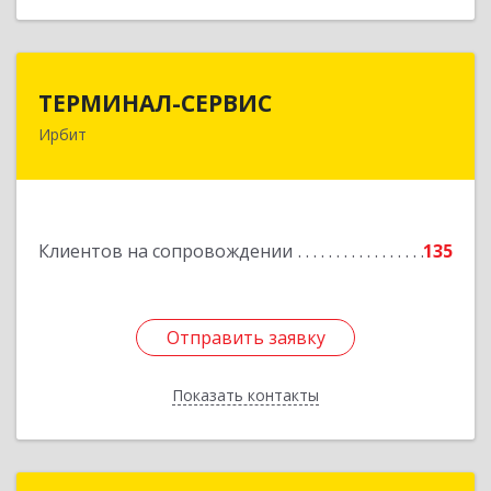
ТЕРМИНАЛ-СЕРВИС
ТЕРМИНАЛ-СЕРВИС
Ирбит
623850, Свердловская обл, Ирбит г,
Пролетарская ул, дом № 7
Подробнее
Клиентов на сопровождении
135
Отправить заявку
Отправить заявку
Показать контакты
Назад