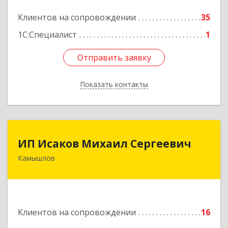
Подробнее
Клиентов на сопровождении
35
1С:Специалист
1
Отправить заявку
Отправить заявку
Показать контакты
Назад
ИП Исаков Михаил Сергеевич
ИП Исаков Михаил Сергеевич
Камышлов
624860, Свердловская обл, Камышлов г, Ленина
ул, дом № 20
Подробнее
Клиентов на сопровождении
16