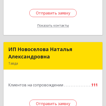
Отправить заявку
Отправить заявку
Показать контакты
Назад
ИП Новоселова Наталья
ИП Новоселова Наталья
Александровна
Александровна
Тавда
623950, Свердловская обл, Тавда г, 9 Мая ул,
дом № 4
Клиентов на сопровождении
111
Подробнее
Отправить заявку
Отправить заявку