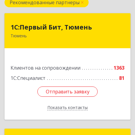
Рекомендованные партнеры
1С:Первый Бит, Тюмень
1С:Первый Бит, Тюмень
Тюмень
625000, Тюменская обл, Тюмень г, Республики
ул, дом № 61, оф.712
Подробнее
Клиентов на сопровождении
1363
1С:Специалист
81
Отправить заявку
Отправить заявку
Показать контакты
Назад