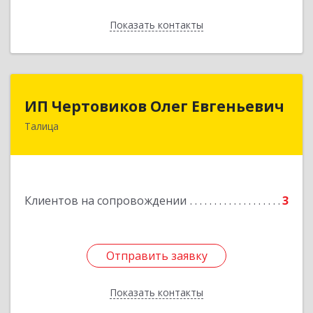
Показать контакты
Назад
ИП Чертовиков Олег Евгеньевич
ИП Чертовиков Олег Евгеньевич
Талица
623640, Свердловская обл, Талица г, Ленина ул,
дом № 73, кв.31
Подробнее
Клиентов на сопровождении
3
Отправить заявку
Отправить заявку
Показать контакты
Назад