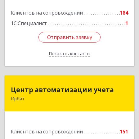
Подробнее
Клиентов на сопровождении
184
1С:Специалист
1
Отправить заявку
Отправить заявку
Показать контакты
Назад
Центр автоматизации учета
Центр автоматизации учета
Ирбит
623854, Свердловская обл, Ирбит г, Маршала
Жукова ул, дом № 3, кв.28
Подробнее
Клиентов на сопровождении
151