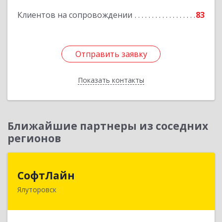
Подробнее
Клиентов на сопровождении
83
Отправить заявку
Отправить заявку
Показать контакты
Назад
Ближайшие партнеры из соседних
регионов
СофтЛайн
СофтЛайн
Ялуторовск
627010, Тюменская обл, Ялуторовский р-н,
Ялуторовск г, Ленина ул, дом № 28