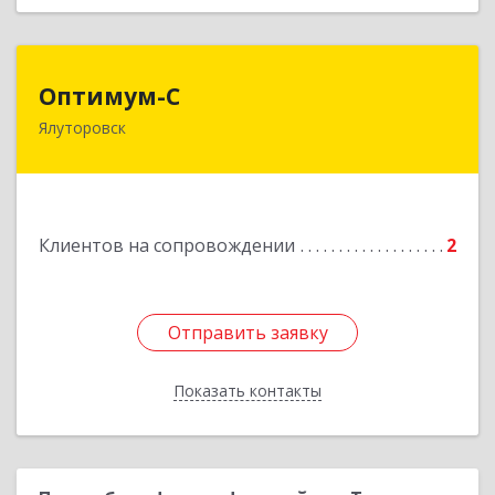
Оптимум-С
Оптимум-С
Ялуторовск
Подробнее
Клиентов на сопровождении
2
Отправить заявку
Отправить заявку
Показать контакты
Назад