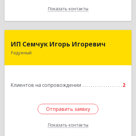
Показать контакты
Назад
ИП Семчук Игорь Игоревич
ИП Семчук Игорь Игоревич
Радужный
628464, ХМАО-Югра, г. Радужный, 1 мкн.,
строение 43
Подробнее
Клиентов на сопровождении
2
Отправить заявку
Отправить заявку
Показать контакты
Назад