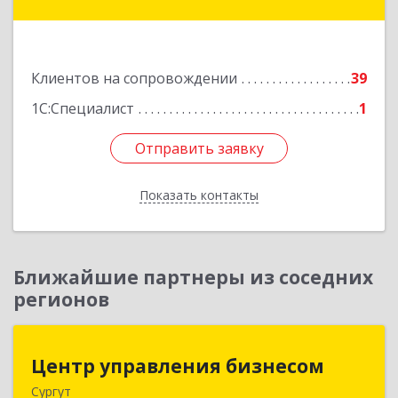
дом № 2, оф.1
Подробнее
Клиентов на сопровождении
39
1С:Специалист
1
Отправить заявку
Отправить заявку
Показать контакты
Назад
Ближайшие партнеры из соседних
регионов
Центр управления бизнесом
Центр управления бизнесом
Сургут
628403, Ханты-Мансийский Автономный округ