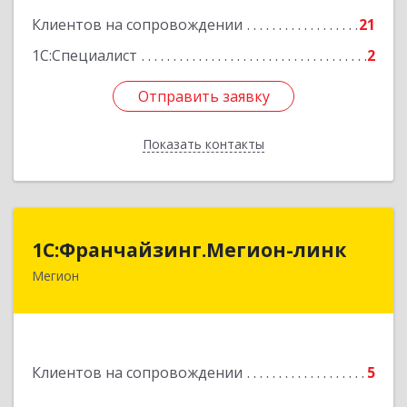
Подробнее
Клиентов на сопровождении
21
1С:Специалист
2
Отправить заявку
Отправить заявку
Показать контакты
Назад
1С:Франчайзинг.Мегион-линк
1С:Франчайзинг.Мегион-линк
Мегион
Подробнее
Клиентов на сопровождении
5