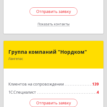
Отправить заявку
Отправить заявку
Показать контакты
Назад
Группа компаний "Нордком"
Группа компаний "Нордком"
Лангепас
628672, Тюменская обл, Лангепас г., Солнечная
ул., дом № 21/1, каб.313
Подробнее
Клиентов на сопровождении
139
1С:Специалист
4
Отправить заявку
Отправить заявку