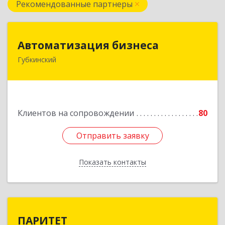
Рекомендованные партнеры
Автоматизация бизнеса
Автоматизация бизнеса
Губкинский
629830, Ямало-Ненецкий АО, Губкинский г,
мкр.6, дом № 5
Подробнее
Клиентов на сопровождении
80
Отправить заявку
Отправить заявку
Показать контакты
Назад
ПАРИТЕТ
ПАРИТЕТ