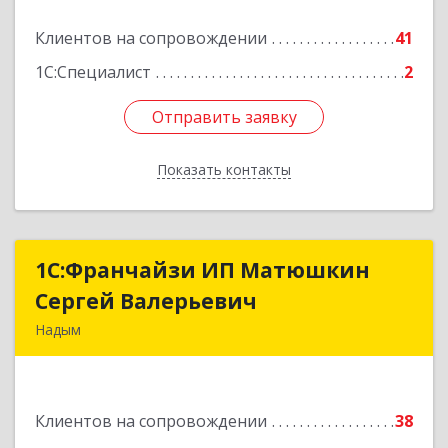
Подробнее
Клиентов на сопровождении
41
1С:Специалист
2
Отправить заявку
Отправить заявку
Показать контакты
Назад
1С:Франчайзи ИП Матюшкин
1С:Франчайзи ИП Матюшкин
Сергей Валерьевич
Сергей Валерьевич
Надым
629730, Ямало-Ненецкий АО, Надым г, ул.
Зверева, дом № 47, кв.28
Клиентов на сопровождении
38
Подробнее