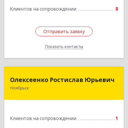
Клиентов на сопровождении
8
Подробнее
Отправить заявку
Отправить заявку
Показать контакты
Назад
Олексеенко Ростислав Юрьевич
Олексеенко Ростислав Юрьевич
Ноябрьск
629804, Ямало-Ненецкий АО, Ноябрьск г,
УТАДС п, дом № 84, кв.2
Подробнее
Клиентов на сопровождении
1