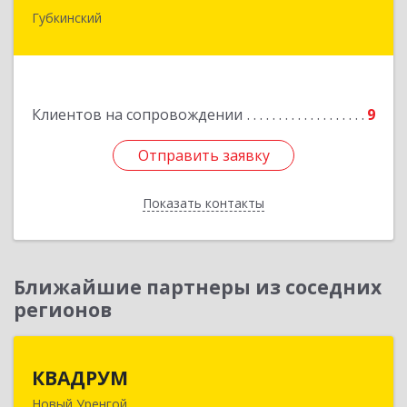
Губкинский
629830, Ямало-Ненецкий АО, Губкинский г, 9-й
мкр, дом № 35, оф.1
Подробнее
Клиентов на сопровождении
9
Отправить заявку
Отправить заявку
Показать контакты
Назад
Ближайшие партнеры из соседних
регионов
КВАДРУМ
КВАДРУМ
Новый Уренгой