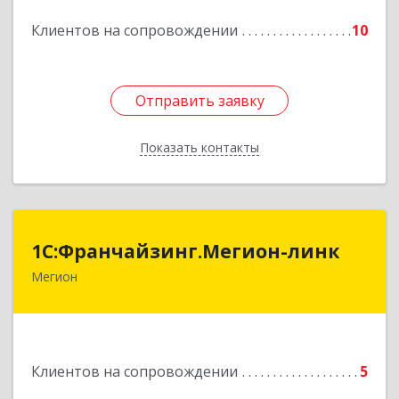
Подробнее
Клиентов на сопровождении
10
Отправить заявку
Отправить заявку
Показать контакты
Назад
1С:Франчайзинг.Мегион-линк
1С:Франчайзинг.Мегион-линк
Мегион
Подробнее
Клиентов на сопровождении
5