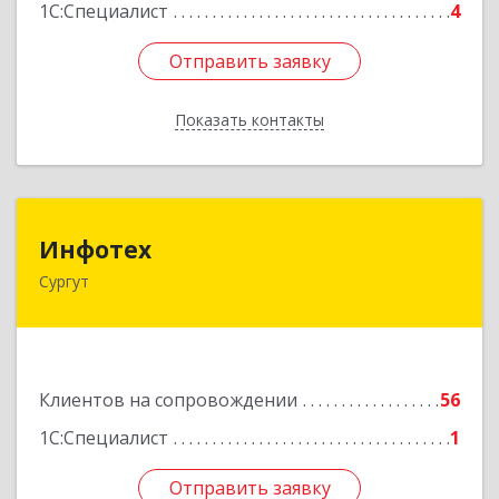
1С:Специалист
4
Отправить заявку
Отправить заявку
Показать контакты
Назад
Инфотех
Инфотех
Сургут
628400, Ханты-Мансийский Автономный округ
- Югра АО, Сургут г, Быстринская ул, дом № 8
Подробнее
Клиентов на сопровождении
56
1С:Специалист
1
Отправить заявку
Отправить заявку