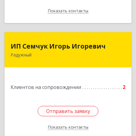
Показать контакты
Назад
ИП Семчук Игорь Игоревич
ИП Семчук Игорь Игоревич
Радужный
628464, ХМАО-Югра, г. Радужный, 1 мкн.,
строение 43
Подробнее
Клиентов на сопровождении
2
Отправить заявку
Отправить заявку
Показать контакты
Назад