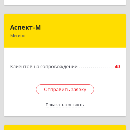
Аспект-М
Аспект-М
Мегион
628681, Ханты-Мансийский Автономный округ
- Югра АО, Мегион г, Строителей ул, дом № 2/3
Подробнее
Клиентов на сопровождении
40
Отправить заявку
Отправить заявку
Показать контакты
Назад