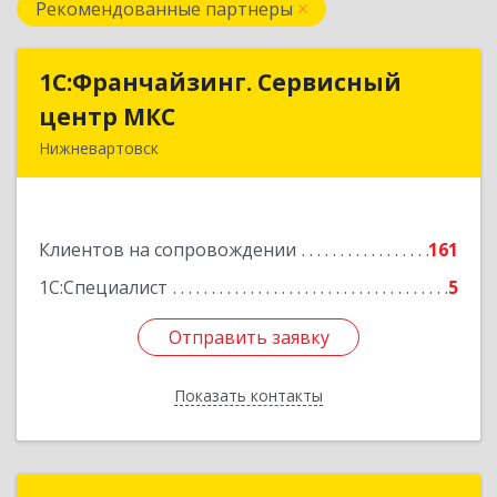
Рекомендованные партнеры
1С:Франчайзинг. Сервисный
1С:Франчайзинг. Сервисный
центр МКС
центр МКС
Нижневартовск
628615, Ханты-Мансийский Автономный округ
- Югра АО, Нижневартовск г, Северная ул, дом
№ 54А, стр.1, оф.112, 202
Клиентов на сопровождении
161
Подробнее
1С:Специалист
5
Отправить заявку
Отправить заявку
Показать контакты
Назад