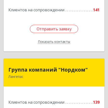
Подробнее
Клиентов на сопровождении
141
Отправить заявку
Отправить заявку
Показать контакты
Назад
Группа компаний "Нордком"
Группа компаний "Нордком"
Лангепас
628672, Тюменская обл, Лангепас г., Солнечная
ул., дом № 21/1, каб.313
Подробнее
Клиентов на сопровождении
139