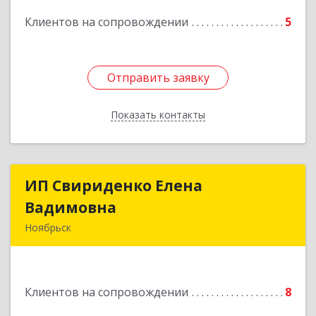
Подробнее
Клиентов на сопровождении
5
Отправить заявку
Отправить заявку
Показать контакты
Назад
ИП Свириденко Елена
ИП Свириденко Елена
Вадимовна
Вадимовна
Ноябрьск
629805, ЯНАО, Тюменская обл., г Ноябрьск,
ул.Магистральная д.65 ,кв.23
Клиентов на сопровождении
8
Подробнее