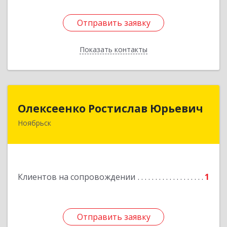
Отправить заявку
Отправить заявку
Показать контакты
Назад
Олексеенко Ростислав Юрьевич
Олексеенко Ростислав Юрьевич
Ноябрьск
629804, Ямало-Ненецкий АО, Ноябрьск г,
УТАДС п, дом № 84, кв.2
Подробнее
Клиентов на сопровождении
1
Отправить заявку
Отправить заявку