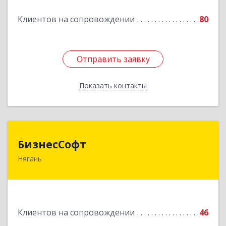
Подробнее
Клиентов на сопровождении
80
Отправить заявку
Отправить заявку
Показать контакты
Назад
БизнесСофт
БизнесСофт
Нягань
628181, Ханты-Мансийский Автономный округ
- Югра АО, Нягань г, 2-й мкр, дом № 24, кв.15
Подробнее
Клиентов на сопровождении
46