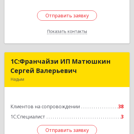
Отправить заявку
Отправить заявку
Показать контакты
Назад
1С:Франчайзи ИП Матюшкин
1С:Франчайзи ИП Матюшкин
Сергей Валерьевич
Сергей Валерьевич
Надым
629730, Ямало-Ненецкий АО, Надым г, ул.
Зверева, дом № 47, кв.28
Клиентов на сопровождении
38
Подробнее
1С:Специалист
3
Отправить заявку
Отправить заявку