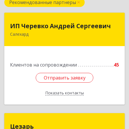
Рекомендованные партнеры
ИП Черевко Андрей Сергеевич
ИП Черевко Андрей Сергеевич
Салехард
629003, Ямало-Ненецкий АО, Салехард г,
Маяковского ул, дом № 44, этаж 2
Подробнее
Клиентов на сопровождении
45
Отправить заявку
Отправить заявку
Показать контакты
Назад
Цезарь
Цезарь