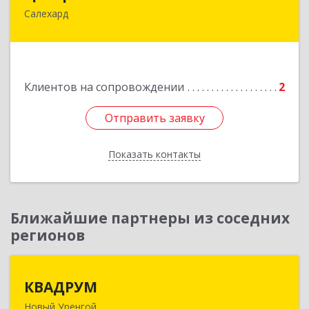
Салехард
629008, Ямало-Ненецкий АО, Салехард г,
Глазкова ул, дом № 4 б
Подробнее
Клиентов на сопровождении
2
Отправить заявку
Отправить заявку
Показать контакты
Назад
Ближайшие партнеры из соседних
регионов
КВАДРУМ
КВАДРУМ
Новый Уренгой