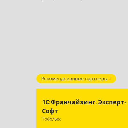
Рекомендованные партнеры
1С:Франчайзинг. Эксперт
1С:Франчайзинг. Эксперт-
Соф
Софт
Тобольск
626150, Тюменская обл, Тобольск г, 7
й мкр, дом № 39, пом.