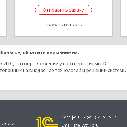
Отправить заявку
Отправить заявку
Показать контакты
Назад
больске, обратите внимание на:
в ИТС) на сопровождении у партнера фирмы 1С.
стованных на внедрение технологий и решений системы
Телефон:
+7 (495) 737-92-57
льности
Email:
site_v8@1c.ru