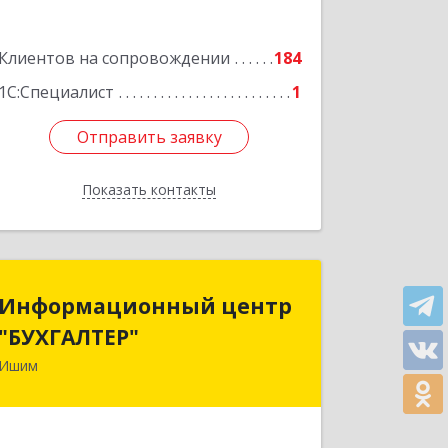
Подробнее
Клиентов на сопровождении
184
1С:Специалист
1
Отправить заявку
Отправить заявку
Показать контакты
Назад
Информационный центр
Информационный центр
"БУХГАЛТЕР"
"БУХГАЛТЕР"
Ишим
627750, Тюменская обл, Ишим г,
Советская ул, дом № 16
Подробнее