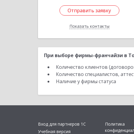
Отправить заявку
Отправить заявку
Показать контакты
Назад
При выборе фирмы-франчайзи в То
Количество клиентов (договоро
Количество специалистов, атте
Наличие у фирмы статуса
Вход для партнеров 1С
Политика
конфиденциа
Учебная версия