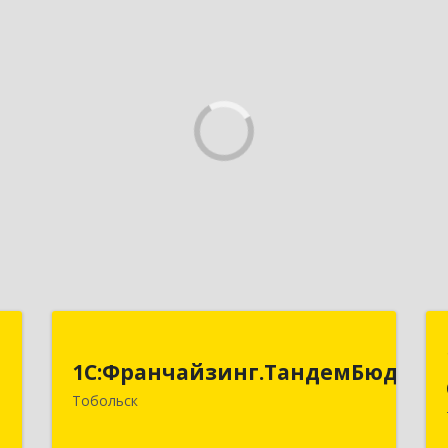
-
1С:Франчайзинг.ТандемБюджет
т
1С:Франчайзинг.ТандемБюджет
Тобольск
Подробнее
-
8