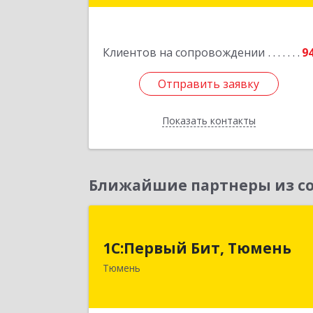
Подробне
Клиентов на сопровождении
9
Отправить заявку
Отправить заявку
Показать контакты
Назад
Ближайшие партнеры из со
1С:Первый Бит, Тюмен
1С:Первый Бит, Тюмень
625000, Тюменская обл, Тюмень г
Тюмень
Республики ул, дом № 61, оф.71
Подробне