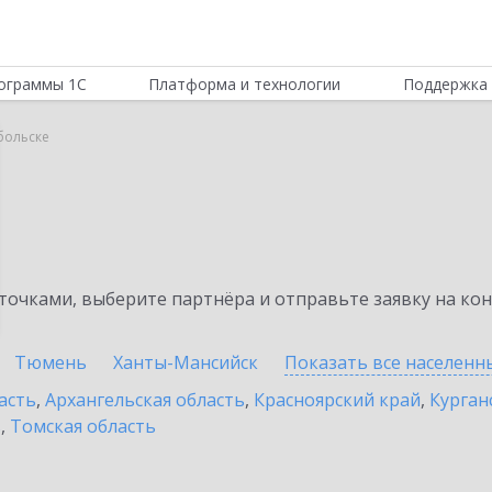
ограммы 1С
Платформа и технологии
Поддержка 
обольске
очками, выберите партнёра и отправьте заявку на ко
Тюмень
Ханты-Мансийск
Показать все населен
асть
,
Архангельская область
,
Красноярский край
,
Курган
ь
,
Томская область