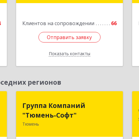
е
4
Клиентов на сопровождении
66
Отправить заявку
Отправить заявку
Показать контакты
Назад
седних регионов
ь
Группа Компаний
Группа Компаний
"Тюмень-Софт"
"Тюмень-Софт"
,
2
Тюмень
625048, Тюменская обл, Тюмень г,
Салтыкова-Щедрина ул, дом № 44/4
е