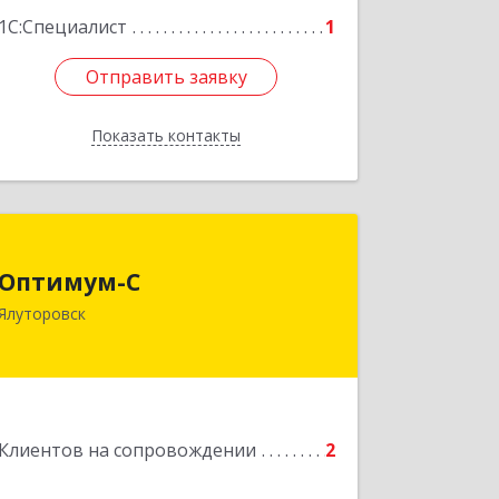
1С:Специалист
1
Отправить заявку
Отправить заявку
Показать контакты
Назад
Оптимум-С
Оптимум-С
Ялуторовск
Подробнее
Клиентов на сопровождении
2