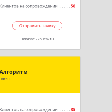
Клиентов на сопровождении
58
Отправить заявку
Отправить заявку
Показать контакты
Назад
Алгоритм
Алгоритм
628186, Ханты-Мансийский
Нягань
Автономный округ - Югра АО, Нягань
г, Сибирская ул, дом № 2, корпус 2,
блок 2
Подробнее
Клиентов на сопровождении
35