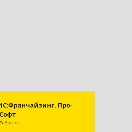
1С:Франчайзинг. Про-
1С:Франчайзинг. Про-
Софт
Софт
Тобольск
626150, Тюменская обл, Тобольск г,
Малая Сибирская, дом № 14 "А"