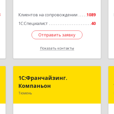
Подробнее
3
Клиентов на сопровождении
1089
1
1С:Специалист
40
Отправить заявку
Отправить заявку
Показать контакты
Назад
я
1С:Франчайзинг.
1С:Франчайзинг.
а
Компаньон
Компаньон
Тюмень
9
625049, Тюменская обл, Тюмень г,
4
Магнитогорская ул, дом № 11, корпус
1, оф.19
е