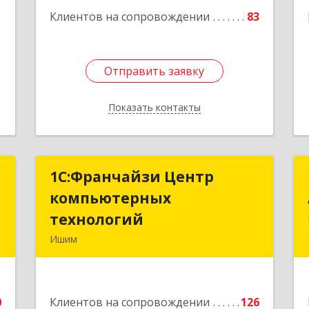
Подробнее
1
Клиентов на сопровождении
83
Отправить заявку
Отправить заявку
Показать контакты
Назад
я
1С:Франчайзи Центр
1С:Франчайзи Центр
х
компьютерных
компьютерных
"
технологий
технологий
Ишим
-
627750, Тюменская обл, Ишим г, 30
6
лет ВЛКСМ ул, дом № 28/2
0
Клиентов на сопровождении
126
е
Подробнее