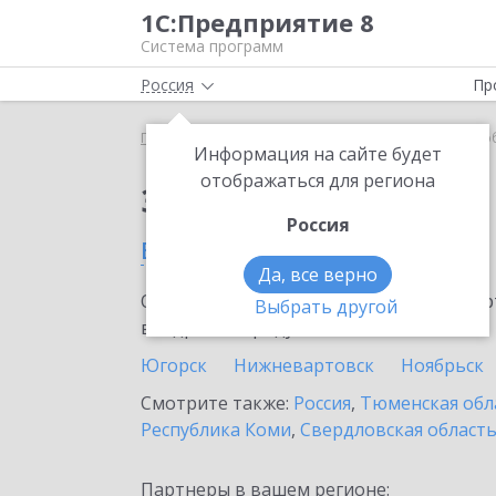
1С:Предприятие 8
Система программ
Россия
Пр
Главная
Сервисы ИТС
1С:Share
1С:Share в Т
Информация на сайте будет
отображаться для региона
Заказать 1С:Share
Россия
в Тобольске
Да, все верно
Ознакомьтесь с информационными карт
Выбрать другой
внедрение продукта.
Югорск
Нижневартовск
Ноябрьск
Смотрите также:
Россия
,
Тюменская обл
Республика Коми
,
Свердловская област
Партнеры в вашем регионе: