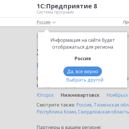
1С:Предприятие 8
Система программ
Россия
Пр
Главная
Сервисы ИТС
1С:Share
1С:Share в Н
Информация на сайте будет
отображаться для региона
Заказать 1С:Share
Россия
в Нижневартовске
Да, все верно
Ознакомьтесь с информационными карт
Выбрать другой
внедрение продукта.
Югорск
Нижневартовск
Ноябрьск
Смотрите также:
Россия
,
Тюменская обл
Республика Коми
,
Свердловская област
Партнеры в вашем регионе: