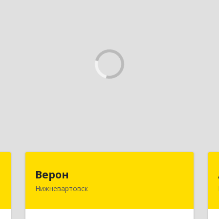
.
Верон
Верон
С
Нижневартовск
628609, Ханты-Мансийский
Автономный округ - Югра АО,
й
Нижневартовск г, Мира ул, Здание №
,