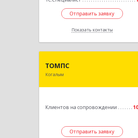
Отправить заявку
Отправить заявку
Показать контакты
Назад
ТОМП
ТОМПС
Когалым
628484, Ханты-Мансийски
Автономный округ - Югра АО
Когалым г, Ленинградская ул, дом 
61, кв.
Клиентов на сопровождении
1
Подробне
Отправить заявку
Отправить заявку