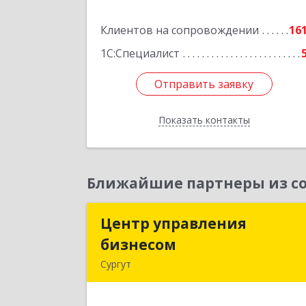
Нижневартовск г, Северная ул, дом 
Клиентов на сопровождении
54А, стр.1, оф.112, 20
16
1С:Специалист
Подробне
Отправить заявку
Отправить заявку
Показать контакты
Назад
Ближайшие партнеры из со
Центр управления
Центр управлени
бизнесом
бизнесо
Сургут
628403, Ханты-Мансийски
Автономный округ - Югра АО, Сургу