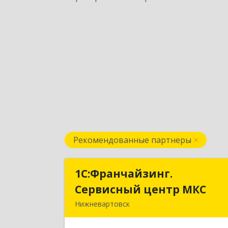
Рекомендованные партнеры
1С:Франчайзинг.
1С:Франчайзинг
Сервисный центр МКС
Сервисный центр МК
Нижневартовск
628615, Ханты-Мансийски
Автономный округ - Югра АО