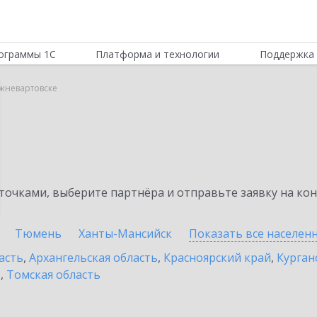
ограммы 1С
Платформа и технологии
Поддержка 
ижневартовске
очками, выберите партнёра и отправьте заявку на ко
Тюмень
Ханты-Мансийск
Показать все населен
асть
,
Архангельская область
,
Красноярский край
,
Курган
ь
,
Томская область