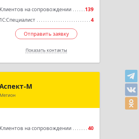
Клиентов на сопровождении
139
Подробнее
1С:Специалист
4
Отправить заявку
Отправить заявку
Показать контакты
Назад
Аспект-М
Аспект-М
Мегион
628681, Ханты-Мансийский
Автономный округ - Югра АО, Мегион
г, Строителей ул, дом № 2/3
Подробнее
Клиентов на сопровождении
40