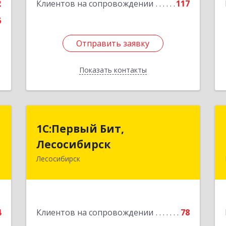
2
Клиентов на сопровождении
117
6
Отправить заявку
Отправить заявку
Показать контакты
Назад
и
1С:Первый Бит,
1С:Первый Бит,
Лесосибирск
Лесосибирск
,
,
Лесосибирск
662544, Красноярский край,
Б
Лесосибирск г, Привокзальная ул,
дом № 12, оф.216
е
Подробнее
4
Клиентов на сопровождении
78