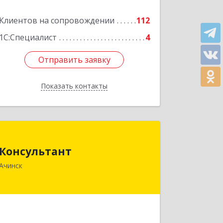
Клиентов на сопровождении
112
1С:Специалист
4
Отправить заявку
Отправить заявку
Показать контакты
Назад
Консультант
Консультант
662159, Красноярский край, Ачинск г,
Ачинск
Юго-Восточный район, дом № 21А
Подробнее