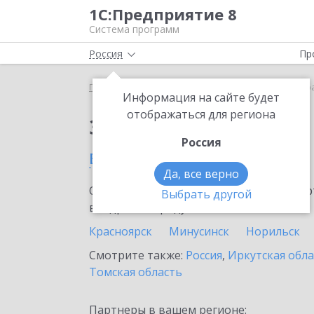
1С:Предприятие 8
Система программ
Россия
Пр
Главная
Сервисы ИТС
1С:Share
1С:Share в К
Информация на сайте будет
отображаться для региона
Заказать 1С:Share
Россия
в Красноярском крае
Да, все верно
Ознакомьтесь с информационными карт
Выбрать другой
внедрение продукта.
Красноярск
Минусинск
Норильск
Смотрите также:
Россия
,
Иркутская обла
Томская область
Партнеры в вашем регионе: