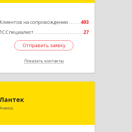
Подробнее
Клиентов на сопровождении
493
1С:Специалист
27
Отправить заявку
Отправить заявку
Показать контакты
Назад
Лантек
Лантек
662153, Красноярский край, Ачинск г,
Ачинск
Декабристов ул, дом № 58
Подробнее