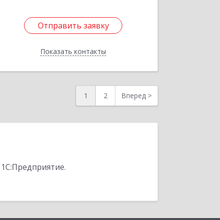
Отправить заявку
Отправить заявку
Показать контакты
Назад
1
2
Вперед
>
 1С:Предприятие.