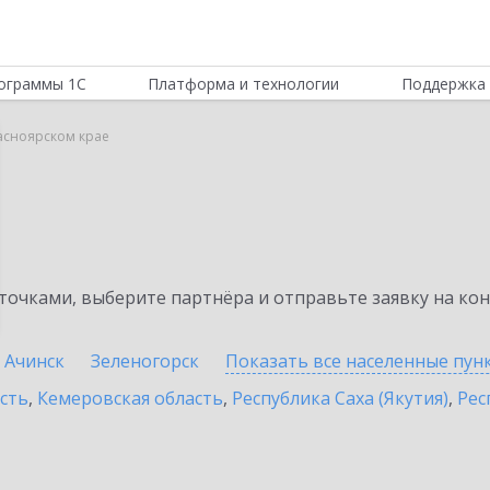
ограммы 1С
Платформа и технологии
Поддержка 
расноярском крае
очками, выберите партнёра и отправьте заявку на ко
Ачинск
Зеленогорск
Показать все населенные
пун
сть
,
Кемеровская область
,
Республика Саха (Якутия)
,
Рес