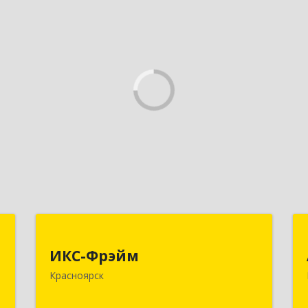
,
ИКС-Фрэйм
,
ИКС-Фрэйм
660077, Красноярский край,
с
Красноярск
Красноярск г, Батурина ул, дом № 32,
пом.4