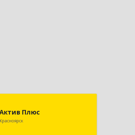
Актив Плюс
Актив Плюс
660017, Красноярский край,
Красноярск
Красноярск г, Обороны ул, дом № 3,
оф.220