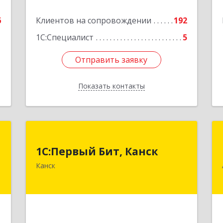
е
Подробнее
6
Клиентов на сопровождении
192
1С:Специалист
5
Отправить заявку
Отправить заявку
Показать контакты
Назад
С
1С:Первый Бит, Канск
1С:Первый Бит, Канск
,
663600, Красноярский край, Канск г,
Канск
м
30 лет ВЛКСМ ул, дом № 20, пом.25
6
Подробнее
е