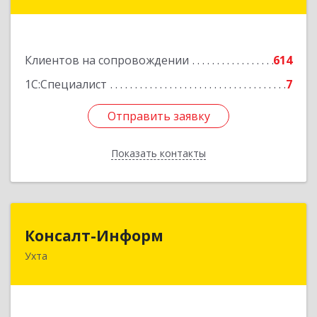
ул, дом № 149
Подробнее
Клиентов на сопровождении
614
1С:Специалист
7
Отправить заявку
Отправить заявку
Показать контакты
Назад
Консалт-Информ
Консалт-Информ
Ухта
169300, Коми Респ, Ухта г, Строителей пр-д 1, 2
под.,6 этаж
Подробнее