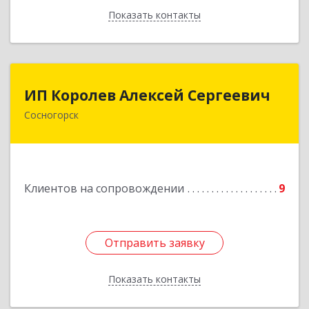
Показать контакты
Назад
ИП Королев Алексей Сергеевич
ИП Королев Алексей Сергеевич
Сосногорск
169500, Коми Респ, Сосногорск г, Советская ул,
дом № 30, кв.12
Подробнее
Клиентов на сопровождении
9
Отправить заявку
Отправить заявку
Показать контакты
Назад