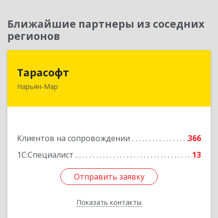
Ближайшие партнеры из соседних
регионов
Тарасофт
Тарасофт
Нарьян-Мар
166000, Ненецкий АО, Нарьян-Мар г, им
В.И.Ленина ул, дом № 39, корпус А, оф.2
Подробнее
Клиентов на сопровождении
366
1С:Специалист
13
Отправить заявку
Отправить заявку
Показать контакты
Назад