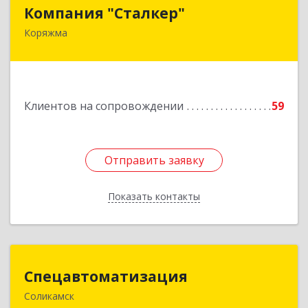
Компания "Сталкер"
Компания "Сталкер"
Коряжма
165651, Архангельская обл, Коряжма г,
Архангельская ул, дом № 14
Подробнее
Клиентов на сопровождении
59
Отправить заявку
Отправить заявку
Показать контакты
Назад
Спецавтоматизация
Спецавтоматизация
Соликамск
618547, Пермский край, Соликамск г,