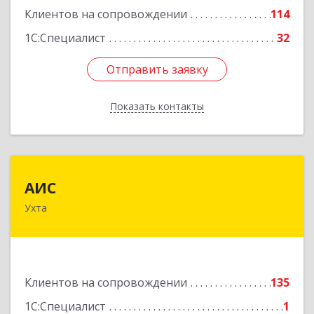
Клиентов на сопровождении
114
1С:Специалист
32
Отправить заявку
Отправить заявку
Показать контакты
Назад
АИС
АИС
Ухта
169310, Коми Респ, Ухта г, Первомайская ул.,
дом № 35А
Подробнее
Клиентов на сопровождении
135
1С:Специалист
1