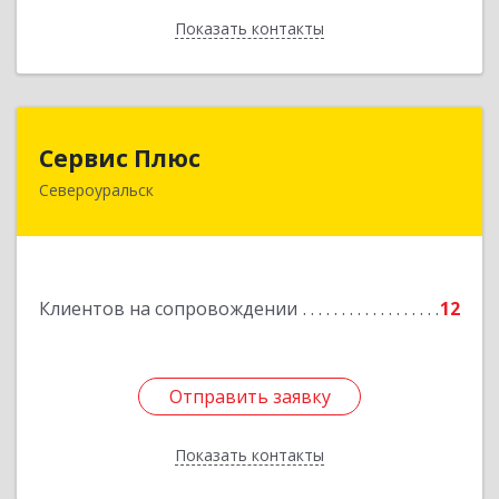
Показать контакты
Назад
Сервис Плюс
Сервис Плюс
Североуральск
624480, Свердловская обл, Североуральск г,
Ленина ул, дом № 10, кв.оф.1
Подробнее
Клиентов на сопровождении
12
Отправить заявку
Отправить заявку
Показать контакты
Назад