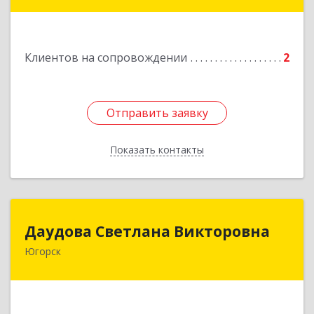
Клиентов на сопровождении
2
Отправить заявку
Отправить заявку
Показать контакты
Назад
Даудова Светлана Викторовна
Даудова Светлана Викторовна
Югорск
Подробнее