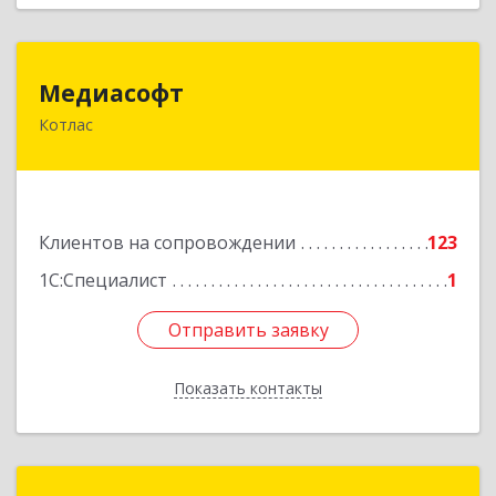
Медиасофт
Медиасофт
Котлас
165300, Архангельская обл, Котлас г,
Маяковского ул, дом № 5
Подробнее
Клиентов на сопровождении
123
1С:Специалист
1
Отправить заявку
Отправить заявку
Показать контакты
Назад