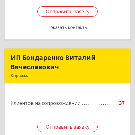
Отправить заявку
Отправить заявку
Показать контакты
Назад
ИП Бондаренко Виталий
ИП Бондаренко Виталий
Вячеславович
Вячеславович
Коряжма
165650, Архангельская обл, Коряжма г,
Набережная им Н.Островского ул, дом № 38
Клиентов на сопровождении
37
Подробнее
Отправить заявку
Отправить заявку