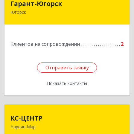
Гарант-Югорск
Югорск
628260, Ханты-Мансийский Автономный округ
- Югра АО, Югорск г, Титова ул, дом № 63
Подробнее
Клиентов на сопровождении
2
Отправить заявку
Отправить заявку
Показать контакты
Назад
КС-ЦЕНТР
КС-ЦЕНТР
Нарьян-Мар
Подробнее