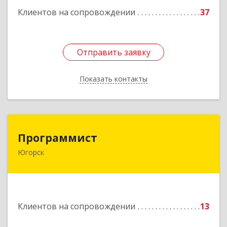
Клиентов на сопровождении
37
Отправить заявку
Отправить заявку
Показать контакты
Назад
Программист
Программист
Югорск
628264, Ханты-Мансийский Автономный округ
- Югра АО, Югорск г, микрорайон Югорск-2,
дом № 1, кв.27
Подробнее
Клиентов на сопровождении
13