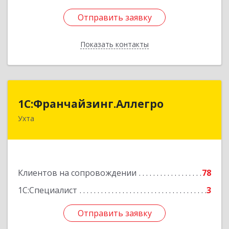
Отправить заявку
Отправить заявку
Показать контакты
Назад
1С:Франчайзинг.Аллегро
1С:Франчайзинг.Аллегро
Ухта
169304, Коми Респ, Ухта г, Чернова ул, дом №
33, кв.49
Подробнее
Клиентов на сопровождении
78
1С:Специалист
3
Отправить заявку
Отправить заявку