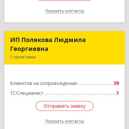
Показать контакты
Назад
ИП Полякова Людмила
ИП Полякова Людмила
Георгиевна
Георгиевна
Стерлитамак
453120, Башкортостан Респ, Стерлитамак г,
Имая Насыри ул, дом № 1, кв.74
Клиентов на сопровождении
39
Подробнее
1С:Специалист
1
Отправить заявку
Отправить заявку
Показать контакты
Назад