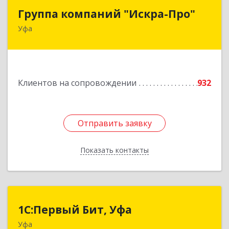
Группа компаний "Искра-Про"
Группа компаний "Искра-Про"
Уфа
450054, Башкортостан Респ, Уфимский р-н, Уфа
г, Октября пр-т, дом № 84/4
Подробнее
Клиентов на сопровождении
932
Отправить заявку
Отправить заявку
Показать контакты
Назад
1С:Первый Бит, Уфа
1С:Первый Бит, Уфа
Уфа
450098, Башкортостан Респ, Уфа г,