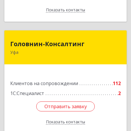
Показать контакты
Назад
Головнин-Консалтинг
Головнин-Консалтинг
Уфа
450006, Башкортостан Респ, Уфа г, Ленина ул,
дом № 148, оф.204
Подробнее
Клиентов на сопровождении
112
1С:Специалист
2
Отправить заявку
Отправить заявку
Показать контакты
Назад