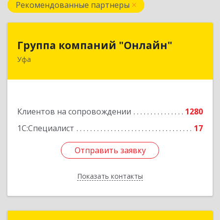
Рекомендованные партнеры
Группа компаний "Онлайн"
Группа компаний "Онлайн"
Уфа
450006, Башкортостан Респ, г.о. город Уфа, Уфа
г, Цюрупы ул, дом № 130, этаж 1
Подробнее
Клиентов на сопровождении
1280
1С:Специалист
17
Отправить заявку
Отправить заявку
Показать контакты
Назад