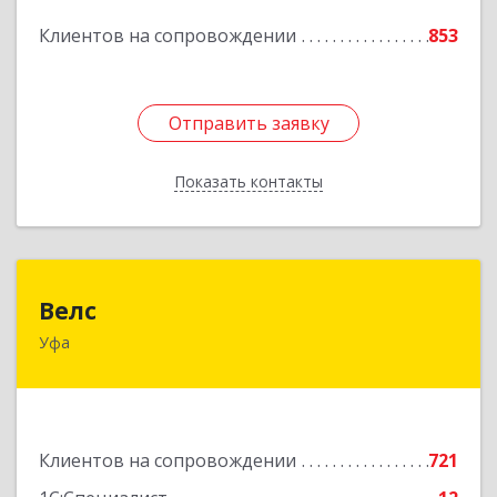
Подробнее
Клиентов на сопровождении
853
Отправить заявку
Отправить заявку
Показать контакты
Назад
Велс
Велс
Уфа
450071, Башкортостан Респ, Уфа г, 50 лет СССР
ул, дом № 48/1, этаж 5
Подробнее
Клиентов на сопровождении
721