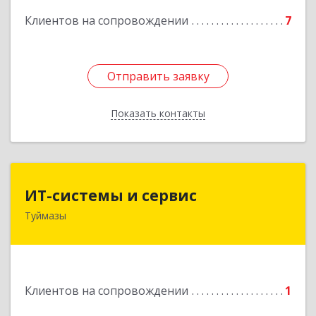
Клиентов на сопровождении
7
Отправить заявку
Отправить заявку
Показать контакты
Назад
ИТ-системы и сервис
ИТ-системы и сервис
Туймазы
452 750, 452750, Башкортостан Респ,
Туймазинский р-н, Туймазы г, Заводская ул,
дом № 11
Подробнее
Клиентов на сопровождении
1