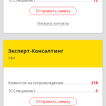
1С:Специалист
12
Отправить заявку
Отправить заявку
Показать контакты
Назад
Эксперт-Консалтинг
Эксперт-Консалтинг
Уфа
450059, Башкортостан Респ, Уфимский р-н, Уфа
г, Малая Гражданская ул, дом № 35А
Подробнее
Клиентов на сопровождении
218
1С:Специалист
5
Отправить заявку
Отправить заявку