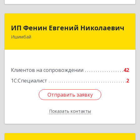
ИП Фенин Евгений Николаевич
ИП Фенин Евгений Николаевич
Ишимбай
453211, Башкортостан Респ, Ишимбайский р-н,
Ишимбай г, Мустая Карима ул, дом № 31
Подробнее
Клиентов на сопровождении
42
1С:Специалист
2
Отправить заявку
Отправить заявку
Показать контакты
Назад