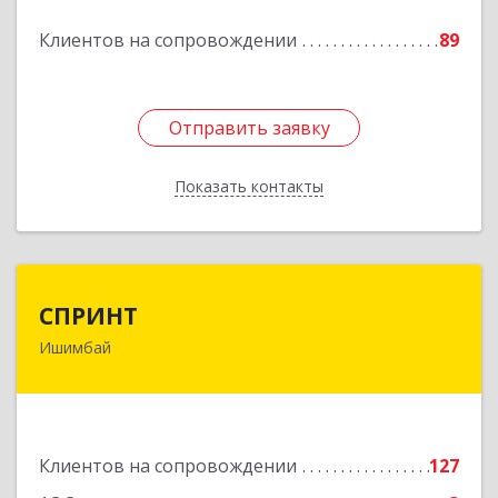
Клиентов на сопровождении
89
Отправить заявку
Отправить заявку
Показать контакты
Назад
СПРИНТ
СПРИНТ
Ишимбай
453201, Башкортостан Респ, Ишимбайский р-н,
Ишимбай г, Якупа Кулмыя ул, дом № 25
Подробнее
Клиентов на сопровождении
127