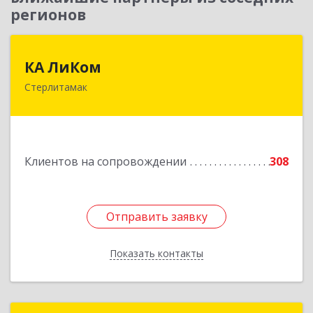
регионов
КА ЛиКом
КА ЛиКом
Стерлитамак
453115, Башкортостан Респ, г.о. город
Стерлитамак, Стерлитамак г, Республиканская
ул, дом № 9в
Подробнее
Клиентов на сопровождении
308
Отправить заявку
Отправить заявку
Показать контакты
Назад