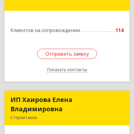
В.И.Ленина ул, дом № 23/1
Подробнее
Клиентов на сопровождении
114
Отправить заявку
Отправить заявку
Показать контакты
Назад
ИП Хаирова Елена
ИП Хаирова Елена
Владимировна
Владимировна
Стерлитамак
Подробнее