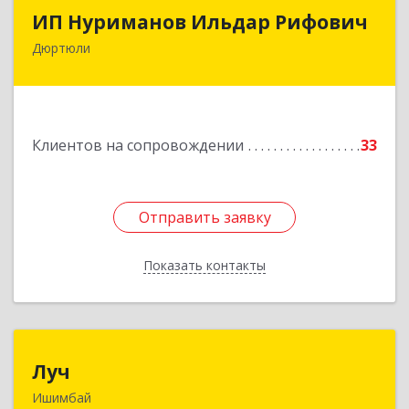
ИП Нуриманов Ильдар Рифович
ИП Нуриманов Ильдар Рифович
Дюртюли
452320, Башкортостан Респ, Дюртюли г,
Первомайская ул, 2а, кв.76
Подробнее
Клиентов на сопровождении
33
Отправить заявку
Отправить заявку
Показать контакты
Назад
Луч
Луч
Ишимбай
453215, Башкортостан Респ, Ишимбайский р-н,