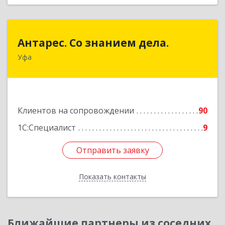
Антарес. Со знанием дела.
Антарес. Со знанием дела.
Уфа
450054, Башкортостан Респ, Уфа г,
Комсомольская ул, дом № 149/2, кв.76
Подробнее
Клиентов на сопровождении
90
1С:Специалист
9
Отправить заявку
Отправить заявку
Показать контакты
Назад
Ближайшие партнеры из соседних