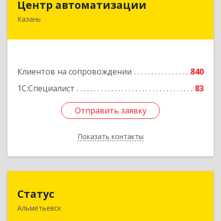
Центр автоматизации
Казань
420133, Татарстан Респ, Казань г, Ямашева пр-
кт, дом № 92
Подробнее
Клиентов на сопровождении
840
1С:Специалист
83
Отправить заявку
Отправить заявку
Показать контакты
Назад
Статус
Статус
Альметьевск
423450, Татарстан Респ, Альметьевск г, Мира