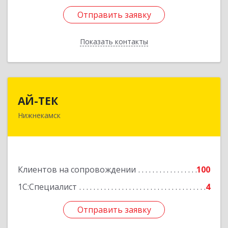
Отправить заявку
Отправить заявку
Показать контакты
Назад
АЙ-ТЕК
АЙ-ТЕК
Нижнекамск
423570, Татарстан Респ, Нижнекамский р-н,
Нижнекамск г, Шинников пр-кт, дом № 13А,
пом.1004
Подробнее
Клиентов на сопровождении
100
1С:Специалист
4
Отправить заявку
Отправить заявку