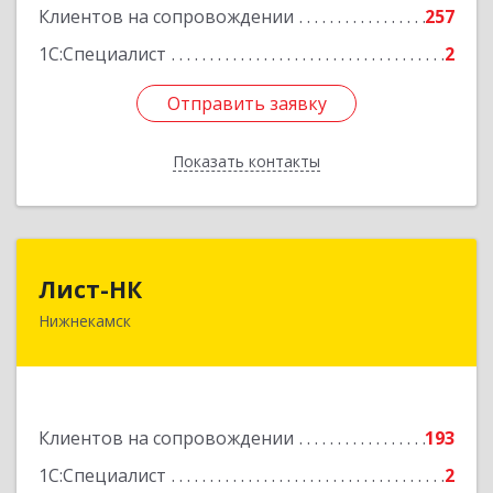
Клиентов на сопровождении
257
1С:Специалист
2
Отправить заявку
Отправить заявку
Показать контакты
Назад
Лист-НК
Лист-НК
Нижнекамск
423585, Татарстан Респ, Нижнекамский р-н,
Нижнекамск г, Вокзальная ул, дом № 38 Г, оф.29
Подробнее
Клиентов на сопровождении
193
1С:Специалист
2