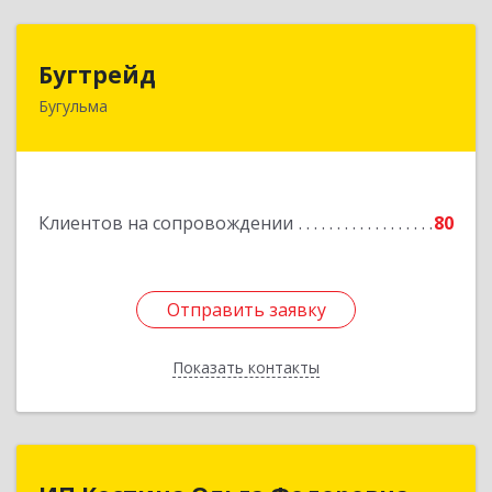
Бугтрейд
Бугтрейд
Бугульма
420230, Татарстан Респ, Бугульма г, Вахитово,
дом № 7, кв.73
Подробнее
Клиентов на сопровождении
80
Отправить заявку
Отправить заявку
Показать контакты
Назад
ИП Костина Ольга Федоровна