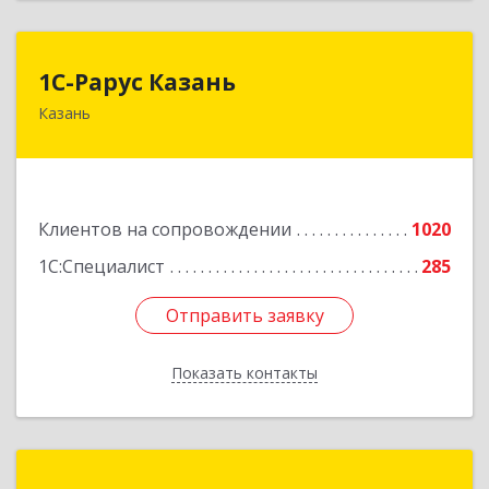
1С-Рарус Казань
1С-Рарус Казань
Казань
420088, Татарстан Респ, Казань г, Победы пр-
кт, дом № 159
Подробнее
Клиентов на сопровождении
1020
1С:Специалист
285
Отправить заявку
Отправить заявку
Показать контакты
Назад
Центр автоматизации