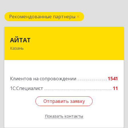
Рекомендованные партнеры
АЙТАТ
АЙТАТ
Казань
420097, Татарстан Респ, г.о. город Казань,
Казань г, Лейтенанта Шмидта ул, дом № 35А,
пом.203
Подробнее
Клиентов на сопровождении
1541
1С:Специалист
11
Отправить заявку
Отправить заявку
Показать контакты
Назад