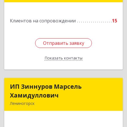
Подробнее
Клиентов на сопровождении
15
Отправить заявку
Отправить заявку
Показать контакты
Назад
ИП Зиннуров Марсель
ИП Зиннуров Марсель
Хамидуллович
Хамидуллович
Лениногорск
423250, Татарстан Респ, Лениногорский р-н,
Лениногорск г, Халиуллина ул, дом № 79