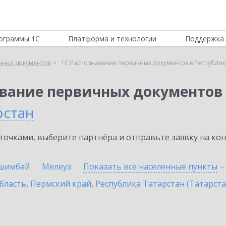
ограммы 1С
Платформа и технологии
Поддержка 
чных документов
1С:Распознавание первичных документов в Республи
авание первичных документов
остан
очками, выберите партнёра и отправьте заявку на ко
шимбай
Мелеуз
Показать все населенные
пункты
бласть
,
Пермский край
,
Республика Татарстан (Татарста