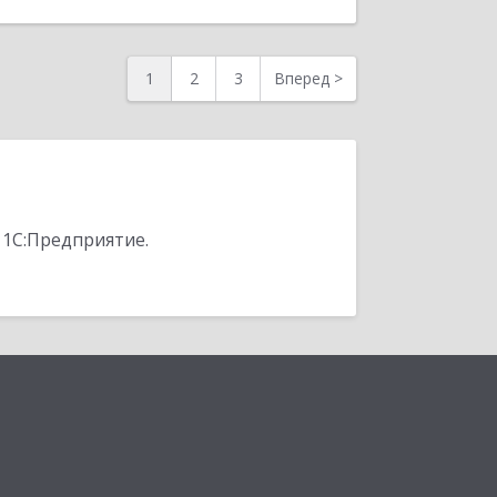
1
2
3
Вперед
>
 1С:Предприятие.