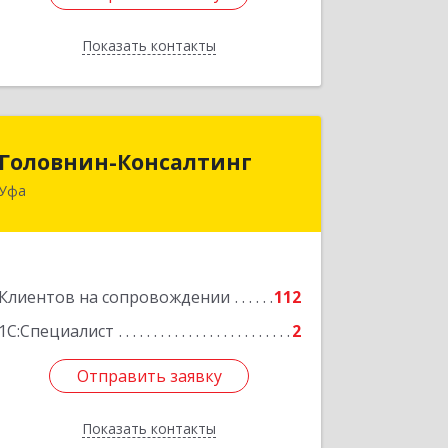
Показать контакты
Назад
Головнин-Консалтинг
Головнин-Консалтинг
Уфа
450006, Башкортостан Респ, Уфа г,
Ленина ул, дом № 148, оф.204
Подробнее
Клиентов на сопровождении
112
1С:Специалист
2
Отправить заявку
Отправить заявку
Показать контакты
Назад