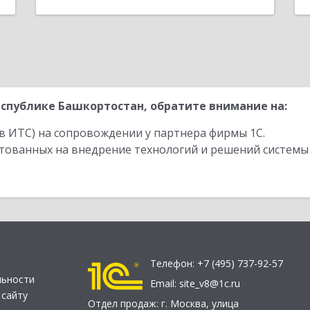
спублике Башкортостан, обратите внимание на:
в ИТС) на сопровождении у партнера фирмы 1С.
стованных на внедрение технологий и решений системы
Телефон:
+7 (495) 737-92-57
льности
Email:
site_v8@1c.ru
 сайту
Отдел продаж:
г. Москва
,
улица