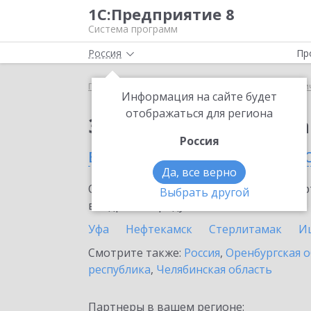
1С:Предприятие 8
Система программ
Россия
Пр
Главная
Сервисы ИТС
1С:Распознавание перви
Информация на сайте будет
отображаться для региона
Заказать 1С:Распозн
Россия
в Республике Башкорт
Да, все верно
Ознакомьтесь с информационными карт
Выбрать другой
внедрение продукта.
Уфа
Нефтекамск
Стерлитамак
И
Смотрите также:
Россия
,
Оренбургская о
республика
,
Челябинская область
Партнеры в вашем регионе: