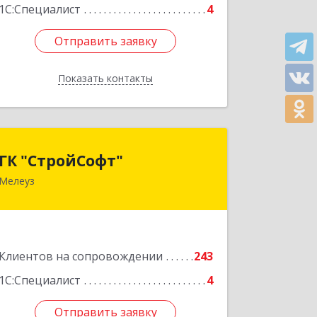
1С:Специалист
4
Отправить заявку
Отправить заявку
Показать контакты
Назад
ГК "СтройСофт"
ГК "СтройСофт"
Мелеуз
453852, Башкортостан Респ, Мелеуз г,
Ленина ул, дом № 160а, кв.4
Подробнее
Клиентов на сопровождении
243
1С:Специалист
4
Отправить заявку
Отправить заявку