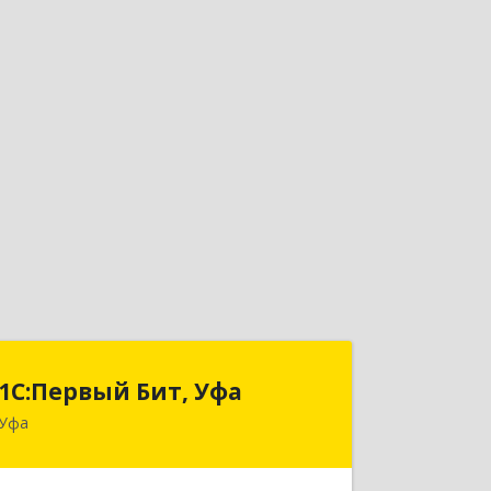
1С:Первый Бит, Уфа
1С:Первый Бит, Уфа
Уфа
450098, Башкортостан Респ, Уфа г,
Комсомольская ул, дом № 165, корпус
3, этаж 2