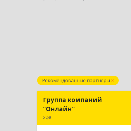
Рекомендованные партнеры
Группа компаний
Группа компани
"Онлайн"
"Онлайн
Уфа
450006, Башкортостан Респ, г.о. горо
Уфа, Уфа г, Цюрупы ул, дом № 130