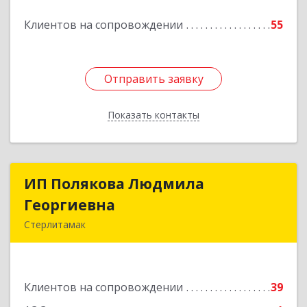
Клиентов на сопровождении
55
Отправить заявку
Отправить заявку
Показать контакты
Назад
ИП Полякова Людмила
ИП Полякова Людмила
Георгиевна
Георгиевна
Стерлитамак
453120, Башкортостан Респ, Стерлитамак г,
Имая Насыри ул, дом № 1, кв.74
Клиентов на сопровождении
39
Подробнее