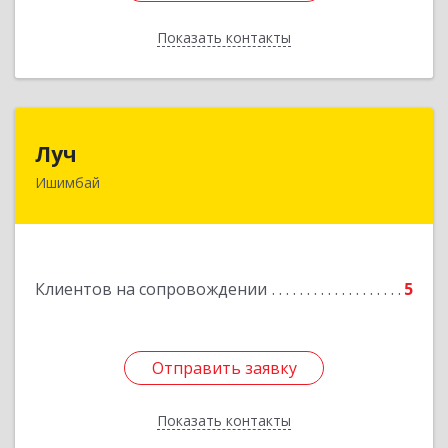
Показать контакты
Назад
Луч
Луч
Ишимбай
453215, Башкортостан Респ, Ишимбайский р-н,
Ишимбай г, Ленина пр-кт, дом № 29, кв.29
Подробнее
Клиентов на сопровождении
5
Отправить заявку
Отправить заявку
Показать контакты
Назад