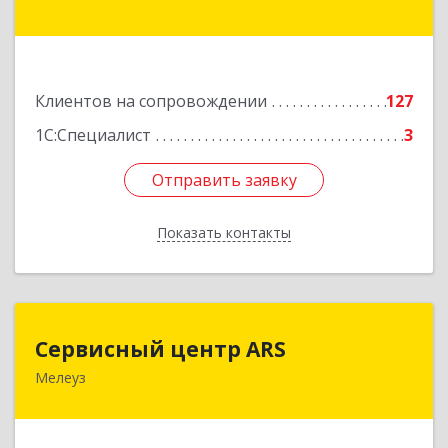
Ишимбай г, Якупа Кулмыя ул, дом № 25
Подробнее
Клиентов на сопровождении
127
1С:Специалист
3
Отправить заявку
Отправить заявку
Показать контакты
Назад
Сервисный центр ARS
Сервисный центр ARS
Мелеуз
Подробнее