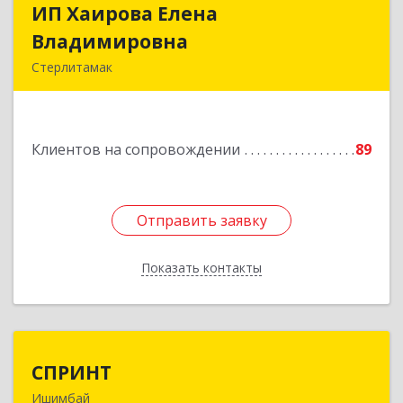
ИП Хаирова Елена
ИП Хаирова Елена
Владимировна
Владимировна
Стерлитамак
Подробнее
Клиентов на сопровождении
89
Отправить заявку
Отправить заявку
Показать контакты
Назад
СПРИНТ
СПРИНТ
Ишимбай
453201, Башкортостан Респ, Ишимбайский р-н,