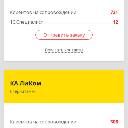
Подробнее
Клиентов на сопровождении
721
1С:Специалист
12
Отправить заявку
Отправить заявку
Показать контакты
Назад
КА ЛиКом
КА ЛиКом
Стерлитамак
453115, Башкортостан Респ, г.о. город
Стерлитамак, Стерлитамак г, Республиканская
ул, дом № 9в
Подробнее
Клиентов на сопровождении
308