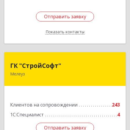
Отправить заявку
Отправить заявку
Показать контакты
Назад
ГК "СтройСофт"
ГК "СтройСофт"
Мелеуз
453852, Башкортостан Респ, Мелеуз г, Ленина
ул, дом № 160а, кв.4
Подробнее
Клиентов на сопровождении
243
1С:Специалист
4
Отправить заявку
Отправить заявку