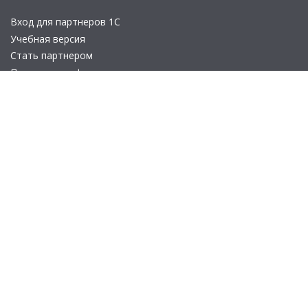
Вход для партнеров 1С
Учебная версия
Стать партнером
Политика конфиденциальности
Замечания по сайту
Другие сайты
Телефон:
+7 (495) 737-92-57
Email:
site_v8@1c.ru
Отдел продаж:
г. Москва
,
улица Селезнёвская, дом 21
© 2026 АО «Группа 1С» (правопреемник «1С»). Все права на сайт
защищены
© 2011- 2026 ООО «1С-Софт» (
о компании
).