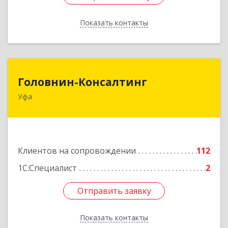
Показать контакты
Назад
Головнин-Консалтинг
Головнин-Консалтинг
Уфа
450006, Башкортостан Респ, Уфа г, Ленина ул,
дом № 148, оф.204
Подробнее
Клиентов на сопровождении
112
1С:Специалист
2
Отправить заявку
Отправить заявку
Показать контакты
Назад