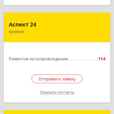
Аспект 24
Аспект 24
Белебей
452000, Башкортостан Респ, Белебей г, им
В.И.Ленина ул, дом № 23/1
Подробнее
Клиентов на сопровождении
114
Отправить заявку
Отправить заявку
Показать контакты
Назад