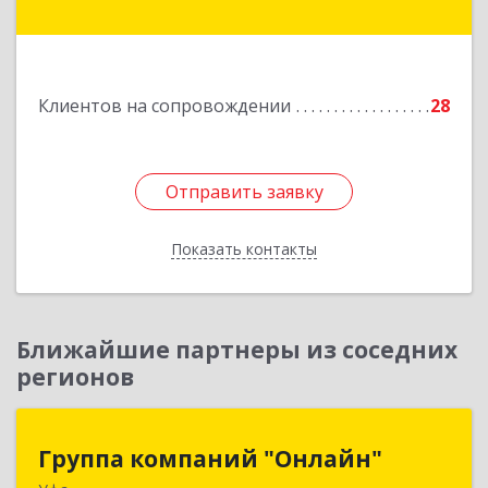
Островского ул, дом № 61
Подробнее
Клиентов на сопровождении
28
Отправить заявку
Отправить заявку
Показать контакты
Назад
Ближайшие партнеры из соседних
регионов
Группа компаний "Онлайн"
Группа компаний "Онлайн"