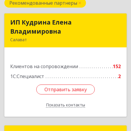
Рекомендованные партнеры
ИП Кудрина Елена
ИП Кудрина Елена
Владимировна
Владимировна
Салават
453265, Башкортостан Респ, Салават г,
Бекетова ул, дом № 10, кв.87
Клиентов на сопровождении
152
Подробнее
1С:Специалист
2
Отправить заявку
Отправить заявку
Показать контакты
Назад