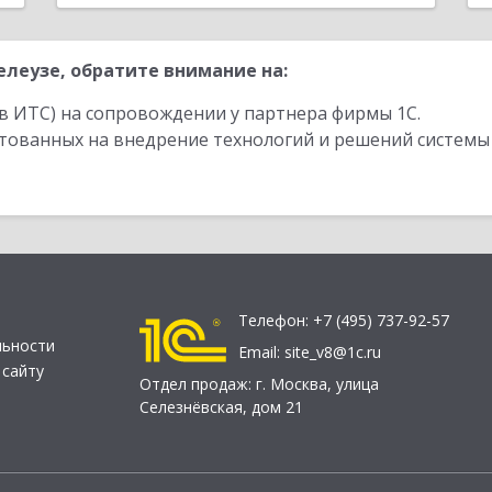
леузе, обратите внимание на:
в ИТС) на сопровождении у партнера фирмы 1С.
стованных на внедрение технологий и решений системы
Телефон:
+7 (495) 737-92-57
льности
Email:
site_v8@1c.ru
 сайту
Отдел продаж:
г. Москва
,
улица
Селезнёвская, дом 21