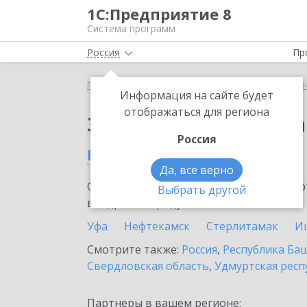
1С:Предприятие 8
Система программ
Россия
Пр
Главная
Сервисы ИТС
1С:Распознавание перви
Информация на сайте будет
отображаться для региона
Заказать 1С:Распозн
Россия
в Мелеузе
Да, все верно
Ознакомьтесь с информационными карт
Выбрать другой
внедрение продукта.
Уфа
Нефтекамск
Стерлитамак
И
Смотрите также:
Россия
,
Республика Ба
Свердловская область
,
Удмуртская респ
Партнеры в вашем регионе: