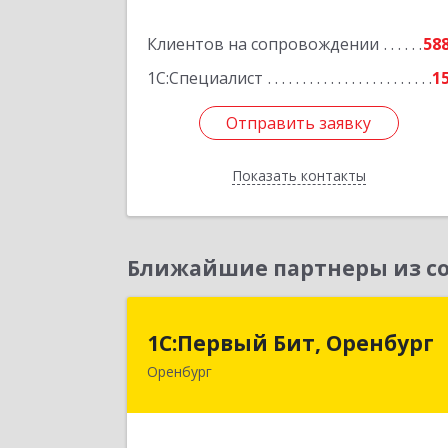
Подробне
Клиентов на сопровождении
58
1С:Специалист
1
Отправить заявку
Отправить заявку
Показать контакты
Назад
Ближайшие партнеры из со
1С:Первый Бит, Оренбур
1С:Первый Бит, Оренбург
Оренбург
460044, Оренбургская обл, Оренбург
Березка ул, дом № 2/5, пом.