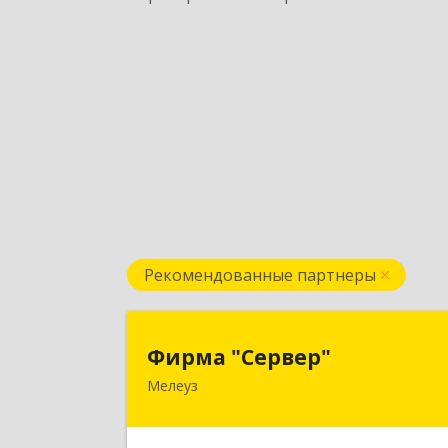
Рекомендованные партнеры
Фирма "Сервер
Фирма "Сервер"
Мелеуз
453852, Башкортостан Респ
Мелеузовский р-н, Мелеуз г, 32-й мкр
дом № 3