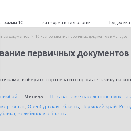
ограммы 1С
Платформа и технологии
Поддержка 
чных документов
1С:Распознавание первичных документов в Мелеузе
авание первичных документов
очками, выберите партнёра и отправьте заявку на ко
шимбай
Мелеуз
Показать все населенные
пункты
шкортостан
,
Оренбургская область
,
Пермский край
,
Респ
ублика
,
Челябинская область