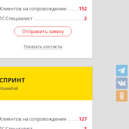
Клиентов на сопровождении
152
Подробнее
1С:Специалист
2
Отправить заявку
Отправить заявку
Показать контакты
Назад
СПРИНТ
СПРИНТ
Ишимбай
453201, Башкортостан Респ,
Ишимбайский р-н, Ишимбай г, Якупа
Кулмыя ул, дом № 25
Подробнее
Клиентов на сопровождении
127
1С:Специалист
3