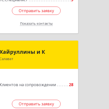
Отправить заявку
Отправить заявку
Показать контакты
Назад
Хайруллины и К
Хайруллины и К
Салават
453251, Башкортостан Респ, Салават
г, Островского ул, дом № 61
Подробнее
Клиентов на сопровождении
28
Отправить заявку
Отправить заявку