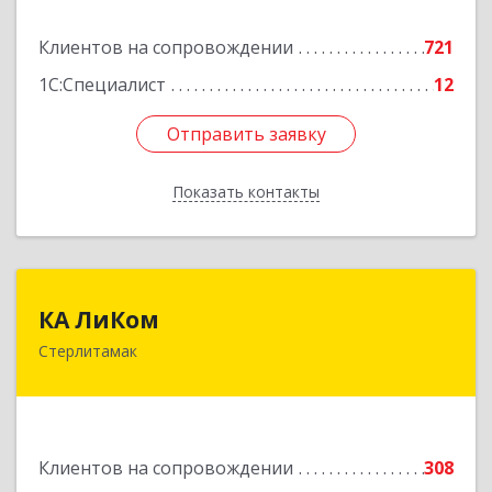
Подробнее
Клиентов на сопровождении
721
1С:Специалист
12
Отправить заявку
Отправить заявку
Показать контакты
Назад
КА ЛиКом
КА ЛиКом
Стерлитамак
453115, Башкортостан Респ, г.о. город
Стерлитамак, Стерлитамак г, Республиканская
ул, дом № 9в
Подробнее
Клиентов на сопровождении
308