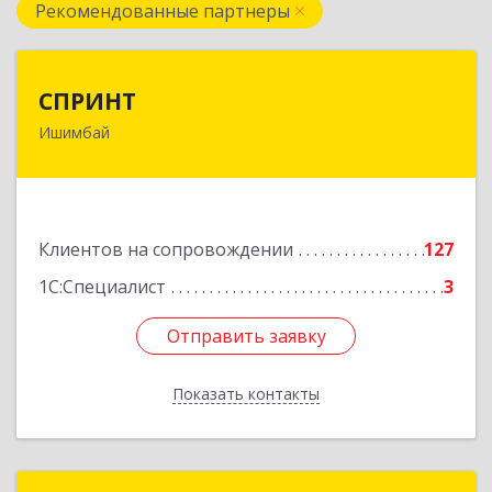
Рекомендованные партнеры
СПРИНТ
СПРИНТ
Ишимбай
453201, Башкортостан Респ, Ишимбайский р-н,
Ишимбай г, Якупа Кулмыя ул, дом № 25
Подробнее
Клиентов на сопровождении
127
1С:Специалист
3
Отправить заявку
Отправить заявку
Показать контакты
Назад