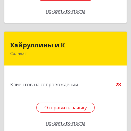
Показать контакты
Назад
Хайруллины и К
Хайруллины и К
Салават
453251, Башкортостан Респ, Салават г,
Островского ул, дом № 61
Подробнее
Клиентов на сопровождении
28
Отправить заявку
Отправить заявку
Показать контакты
Назад