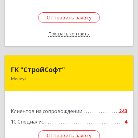
Отправить заявку
Отправить заявку
Показать контакты
Назад
ГК "СтройСофт"
ГК "СтройСофт"
Мелеуз
453852, Башкортостан Респ, Мелеуз г, Ленина
ул, дом № 160а, кв.4
Подробнее
Клиентов на сопровождении
243
1С:Специалист
4
Отправить заявку
Отправить заявку