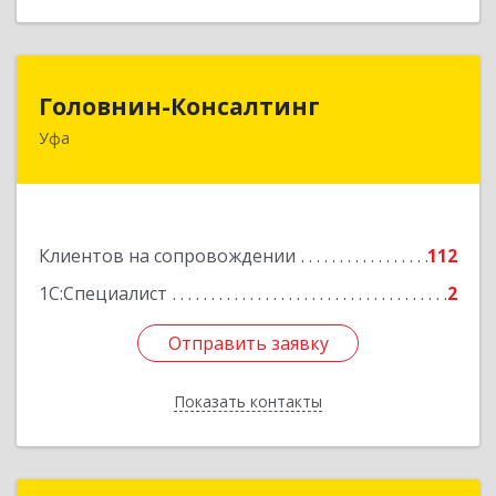
Головнин-Консалтинг
Головнин-Консалтинг
Уфа
450006, Башкортостан Респ, Уфа г, Ленина ул,
дом № 148, оф.204
Подробнее
Клиентов на сопровождении
112
1С:Специалист
2
Отправить заявку
Отправить заявку
Показать контакты
Назад