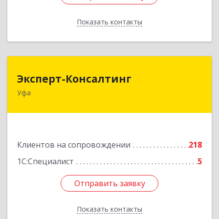
Показать контакты
Назад
Эксперт-Консалтинг
Эксперт-Консалтинг
Уфа
450059, Башкортостан Респ, Уфимский р-н, Уфа
г, Малая Гражданская ул, дом № 35А
Подробнее
Клиентов на сопровождении
218
1С:Специалист
5
Отправить заявку
Отправить заявку
Показать контакты
Назад