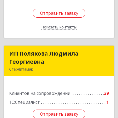
Отправить заявку
Отправить заявку
Показать контакты
Назад
ИП Полякова Людмила
ИП Полякова Людмила
Георгиевна
Георгиевна
Стерлитамак
453120, Башкортостан Респ, Стерлитамак г,
Имая Насыри ул, дом № 1, кв.74
Клиентов на сопровождении
39
Подробнее
1С:Специалист
1
Отправить заявку
Отправить заявку