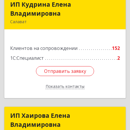
ИП Кудрина Елена
ИП Кудрина Елена
Владимировна
Владимировна
Салават
453265, Башкортостан Респ, Салават г,
Бекетова ул, дом № 10, кв.87
Клиентов на сопровождении
152
Подробнее
1С:Специалист
2
Отправить заявку
Отправить заявку
Показать контакты
Назад
ИП Хаирова Елена
ИП Хаирова Елена
Владимировна
Владимировна