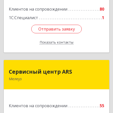
Подробнее
Клиентов на сопровождении
80
1С:Специалист
1
Отправить заявку
Отправить заявку
Показать контакты
Назад
Сервисный центр ARS
Сервисный центр ARS
Мелеуз
Подробнее
Клиентов на сопровождении
55