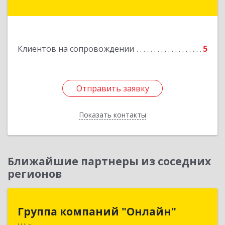
Ишимбай г, Ленина пр-кт, дом № 29, кв.29
Подробнее
Клиентов на сопровождении
5
Отправить заявку
Отправить заявку
Показать контакты
Назад
Ближайшие партнеры из соседних
регионов
Группа компаний "Онлайн"
Группа компаний "Онлайн"