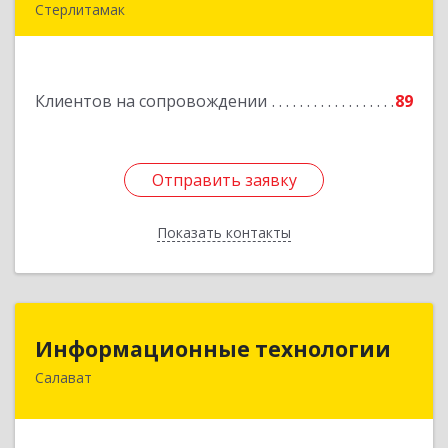
Стерлитамак
Подробнее
Клиентов на сопровождении
89
Отправить заявку
Отправить заявку
Показать контакты
Назад
Информационные технологии
Информационные технологии
Салават
453259, Башкортостан Респ, Салават г,
Северная ул, дом № 15, оф.108