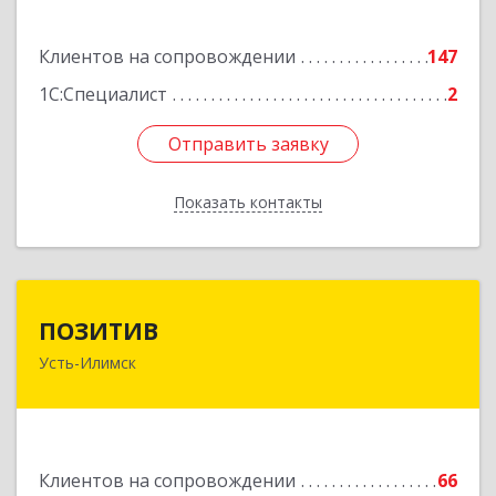
ул, дом № 81а, пом.1
Клиентов на сопровождении
147
Подробнее
1С:Специалист
2
Отправить заявку
Отправить заявку
Показать контакты
Назад
ПОЗИТИВ
ПОЗИТИВ
Усть-Илимск
666679, Иркутская обл, Усть-Илимск г, Дружбы
Народов пр-кт, дом № 12, кв.60
Подробнее
Клиентов на сопровождении
66