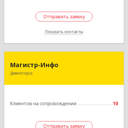
Отправить заявку
Отправить заявку
Показать контакты
Назад
Магистр-Инфо
Магистр-Инфо
Дивногорск
663090 Красноярский край Дивногорск г
Бочкина ул дом № 23
Подробнее
Клиентов на сопровождении
10
Отправить заявку
Отправить заявку