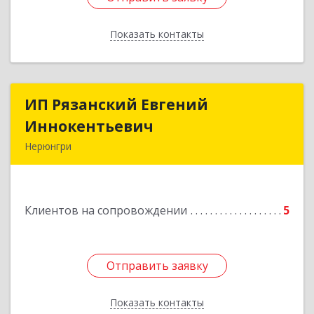
Показать контакты
Назад
ИП Рязанский Евгений
ИП Рязанский Евгений
Иннокентьевич
Иннокентьевич
Нерюнгри
678967, Саха /Якутия/ Респ, Нерюнгри г,
Дружбы Народов пр-кт, дом № 14
Клиентов на сопровождении
5
Подробнее
Отправить заявку
Отправить заявку
Показать контакты
Назад