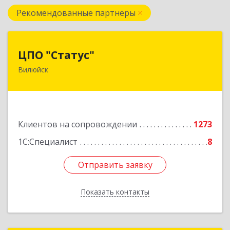
Рекомендованные партнеры
ЦПО "Статус"
ЦПО "Статус"
Вилюйск
677000, Саха /Якутия/ Респ, Якутск г, Ленина пр-
кт, дом № 1, оф.427
Подробнее
Клиентов на сопровождении
1273
1С:Специалист
8
Отправить заявку
Отправить заявку
Показать контакты
Назад