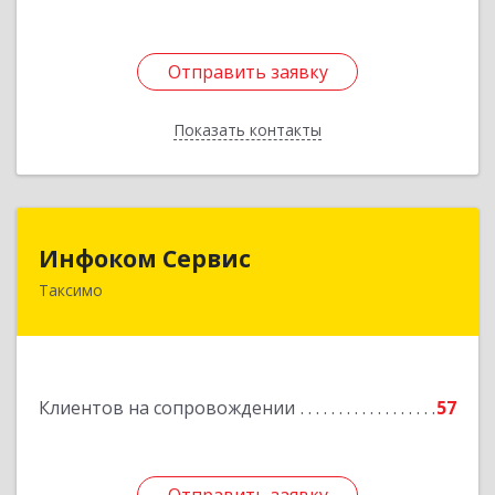
Отправить заявку
Отправить заявку
Показать контакты
Назад
Инфоком Сервис
Инфоком Сервис
Таксимо
671560, Республика Бурятия, Муйский р-н, пгт.
Таксимо, ул. Железнодорожников, дом 14
Подробнее
Клиентов на сопровождении
57