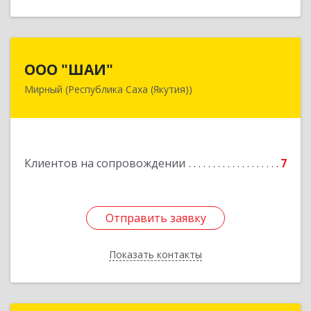
ООО "ШАИ"
ООО "ШАИ"
Мирный (Республика Саха (Якутия))
678175, Республика Саха (Якутия), у.
Мирнинский, г. Мирный, ул. Ленина, дом 34,
квартира 5
Подробнее
Клиентов на сопровождении
7
Отправить заявку
Отправить заявку
Показать контакты
Назад