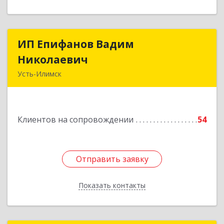
ИП Епифанов Вадим
ИП Епифанов Вадим
Николаевич
Николаевич
Усть-Илимск
666682, Иркутская обл, Усть-Илимск г,
Белградская ул, дом № 11, кв.22
Клиентов на сопровождении
54
Подробнее
Отправить заявку
Отправить заявку
Показать контакты
Назад