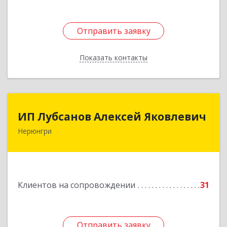
Отправить заявку
Отправить заявку
Показать контакты
Назад
ИП Лубсанов Алексей Яковлевич
ИП Лубсанов Алексей Яковлевич
Нерюнгри
675002, Амурская область, г. Благовещенск, ул.
Краснофлотская ,77/1, кв.38
Подробнее
Клиентов на сопровождении
31
Отправить заявку
Отправить заявку