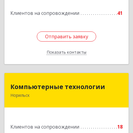
Подробнее
Клиентов на сопровождении
41
Отправить заявку
Отправить заявку
Показать контакты
Назад
Компьютерные технологии
Компьютерные технологии
Норильск
663302, Красноярский край, Норильск г,
Комсомольская ул, дом № 48А, кв.55
Подробнее
Клиентов на сопровождении
18