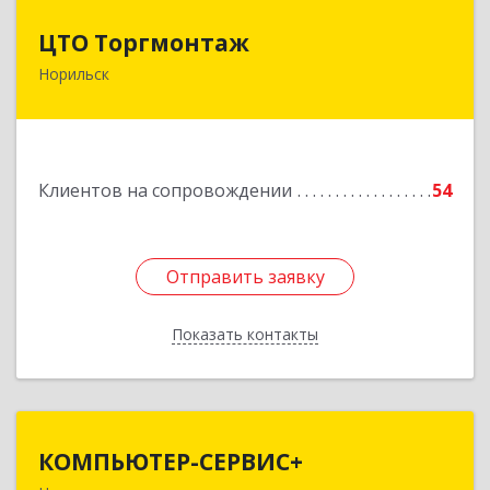
ЦТО Торгмонтаж
ЦТО Торгмонтаж
Норильск
663305, Красноярский край, Норильск г,
Ломоносова ул, дом № 3, оф.2
Подробнее
Клиентов на сопровождении
54
Отправить заявку
Отправить заявку
Показать контакты
Назад
КОМПЬЮТЕР-СЕРВИС+
КОМПЬЮТЕР-СЕРВИС+