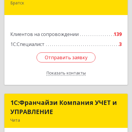
Братск
665700, Иркутская обл, Братск г, Ленина
(Центральный ж/р) пр-кт, дом № 6, оф.1001
Подробнее
Клиентов на сопровождении
139
1С:Специалист
3
Отправить заявку
Отправить заявку
Показать контакты
Назад
1С:Франчайзи Компания УЧЕТ и
1С:Франчайзи Компания УЧЕТ и
УПРАВЛЕНИЕ
УПРАВЛЕНИЕ
Чита
672038, Забайкальский край, Чита г, Нагорная