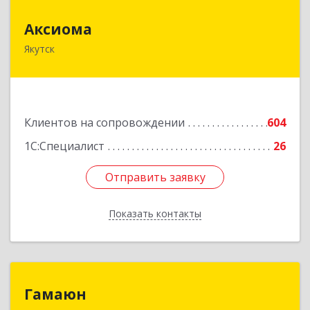
Аксиома
Аксиома
Якутск
677000, Саха /Якутия/ Респ, Якутск г, Чиряева
ул, дом № 1, кв.19
Подробнее
Клиентов на сопровождении
604
1С:Специалист
26
Отправить заявку
Отправить заявку
Показать контакты
Назад
Гамаюн
Гамаюн