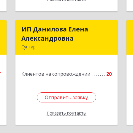
с
ИП Данилова Елена
ИП Данилова Елена
Александровна
Александровна
й
Сунтар
.
4
Подробнее
е
7
Клиентов на сопровождении
20
Отправить заявку
Отправить заявку
Показать контакты
Назад