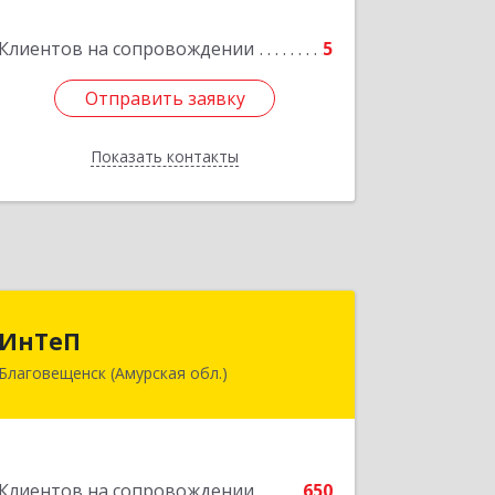
Клиентов на сопровождении
5
Подробнее
Отправить заявку
Отправить заявку
Показать контакты
Назад
ИнТеП
ИнТеП
Благовещенск (Амурская обл.)
675000, Амурская обл, Благовещенск
г, Горького ул, дом № 172/1
Подробнее
Клиентов на сопровождении
650