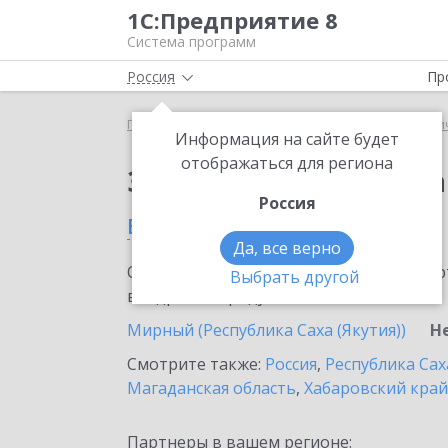
1С:Предприятие 8
Система программ
Россия
Пр
Главная
Сервисы ИТС
1С:Распознавание перви
Информация на сайте будет
отображаться для региона
Заказать 1С:Распозн
Россия
в Нерюнгри
Да, все верно
Ознакомьтесь с информационными карт
Выбрать другой
внедрение продукта.
Мирный (Республика Саха (Якутия))
Н
Смотрите также:
Россия
,
Республика Сах
Магаданская область
,
Хабаровский край
Партнеры в вашем регионе: