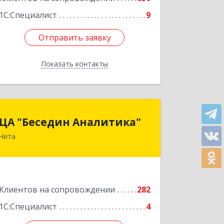
1С:Специалист
9
Отправить заявку
Отправить заявку
Показать контакты
Назад
ЦА "Беседин Аналитика"
ЦА "Беседин Аналитика"
Чита
672039, Забайкальский край, Чита г,
Красноярская ул, дом № 24, корпус а,
оф.401
Подробнее
Клиентов на сопровождении
282
1С:Специалист
4