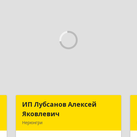
р
ИП Лубсанов Алексей
ИП Лубсанов Алексей
Яковлевич
Яковлевич
,
Нерюнгри
,
675002, Амурская область, г.
1
Благовещенск, ул. Краснофлотская