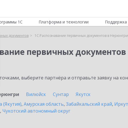
ограммы 1С
Платформа и технологии
Поддержка 
чных документов
1С:Распознавание первичных документов в Нерюнгри
авание первичных документов
очками, выберите партнёра и отправьте заявку на ко
ерюнгри
Вилюйск
Сунтар
Якутск
а (Якутия)
,
Амурская область
,
Забайкальский край
,
Иркут
,
Чукотский автономный округ