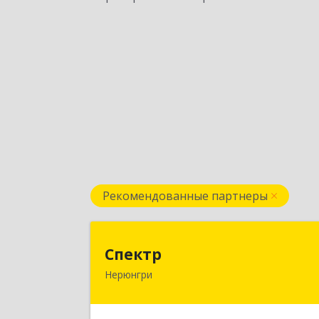
Рекомендованные партнеры
Спект
Спектр
Нерюнгри
678960, Саха /Якутия/ Респ
Нерюнгринский р-н, Нерюнгри г
Южно-Якутская ул, дом № 29, корпус 