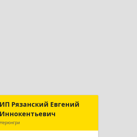
ИП Рязанский Евгений
ИП Рязанский Евгений
Иннокентьевич
Иннокентьевич
Нерюнгри
678967, Саха /Якутия/ Респ, Нерюнгри
г, Дружбы Народов пр-кт, дом № 14